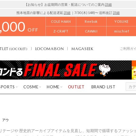
【お知らせ】お盆期間の営業・配送についてのご案内
詳細
熊本地震の影響による配送遅延
詳細
｜7/30 (木) 14時〜 送料改訂
詳細
,000
COLE HAAN
Reebok
YOSUKE
OFF
Z-CRAFT
CAWAII
mischief
TLET
LOCOMAISON
MAGASEEK
(LOCOLET)
ご利用ガ
SPORTS
COSME
HOME
OUTLET
BRAND LIST
アウ
リテージや 歴史的アーカイブアイテムを⾒直し、短期間で循環するファッシ