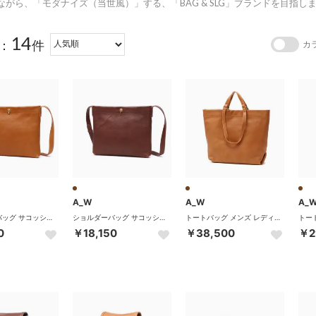
ながら、「モダナイズ（当世⾵）」する、「BAG & SLG」ブランドを⽬指し
14
：
件
カ
A_W
A_W
A_
ショルダーバッグ サコッシュ メンズ レディース 革 本革 牛革 ブランド 小さめ B5 大人 軽量 コンパクト ミニショルダー 横型 横 斜めがけバッグ AB-009 （BROWN）
ショルダーバッグ サコッシュ メンズ レディース 革 本革 牛革 ブランド 小さめ B5 大人 軽量 コンパクト ミニショルダー 横型 横 斜めがけバッグ AB-009 （CHOCO）
トートバッグ メンズ レディース 大きめ 大容量 A4 B4 本革 革 牛革 レザー ブランド カジュアル 通勤 レザートート 2WAY CHANGE SHOULDER TOTE M AB-011 （BROWN）
0
￥18,150
￥38,500
￥2