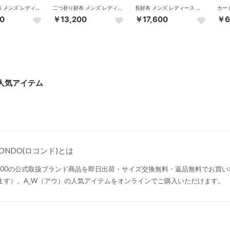
二つ折り財布 メンズ レディース ブランド 札 小銭 財布 本革 革 レザー 小銭入れ ファスナー シンプル 黒 Lobb BILLFOLD L ZIP PURSE S AP-003 （GREEN）
二つ折り財布 メンズ レディース ブランド 札 小銭 財布 本革 革 レザー 小銭入れ ファスナー シンプル 黒 Lobb BILLFOLD L ZIP PURSE S AP-003 （BLACK）
長財布 メンズ レディース 本革 黒 財布 革 レザー 小銭入れ ファスナー 大容量 シンプル Lobb LONG PURSE AP-001 （BROWN）
0
￥13,200
￥17,600
￥6
の人気アイテム
CONDO(ロコンド)とは
,000の公式取扱ブランド商品を即日出荷・サイズ交換無料・返品無料でお買
ます）。A_W（アウ）の人気アイテムをオンラインでご購入いただけます。