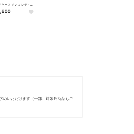
カードケース メンズ レディース 薄型 スリム じゃばら ブランド 革 本革 レザー 名刺入れ カード入れ ケース カード シンプル 薄い 丈夫 革小物 上品 ビジネス 大人 かぶせ AP-005 （BLACK）
,600
い求めいただけます（一部、対象外商品もご