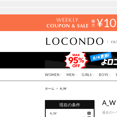
WEEKLY
¥
10
COUPON & SALE
OU
WOMEN
MEN
GIRLS
BOYS
ホーム
>
A_W
A_W
現在の条件
過去のヘ
A_W