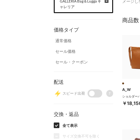
GALLERIA Bag＆Lugga ギ
メージし
ャレリア
商品数
価格タイプ
通常価格
セール価格
セール・クーポン
配送
A_W
スピード出荷
?
￥18,15
交換・返品
全て表示
サイズ交換不可を除く