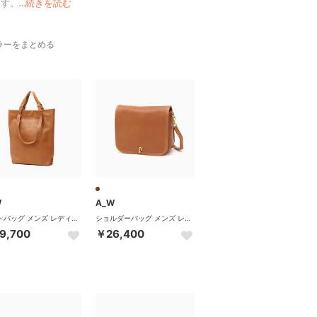
ます。
…
続きを読む
ラーをまとめる
W
A_W
トートバッグ メンズ レディース 大きめ A4 本革 革 牛革 レザー 縦型 縦 ブランド カジュアル 通勤 手持ち レザートート 2WAY CHANGE SHOULDER TOTE S AB-010 （BROWN）
ショルダーバッグ メンズ レディース 斜めがけ 小さめ 革 本革 牛革 レザー ブランド メールバッグ シンプル コンパクト ショルダー ホック かぶせ HOK SHOULDER M AB-008 （BROWN）
9,700
￥26,400