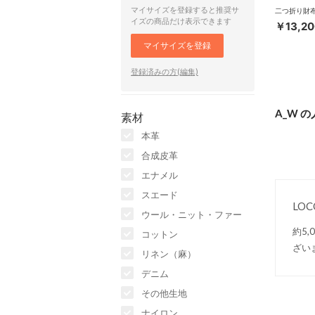
マイサイズを登録すると推奨サ
イズの商品だけ表示できます
￥13,20
マイサイズを登録
登録済みの方(編集)
A_W 
素材
本革
合成皮革
エナメル
スエード
LO
ウール・ニット・ファー
約5
コットン
ざい
リネン（麻）
デニム
その他生地
ナイロン