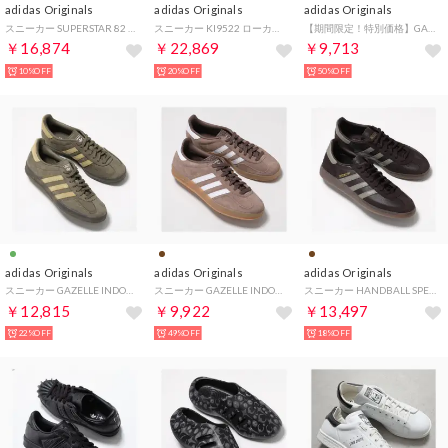
adidas Originals
adidas Originals
adidas Originals
スニーカー SUPERSTAR 82 ローカット （JI2026/CBLACK/FTWWHT）
スニーカー KI9522 ローカット 軽量 （CBlackCBlackSilvmt）
【期間限定！特別価格】GAZELLE LO PRO KJ6574 （MESA/CWHITE/WILBRN）
￥16,874
￥22,869
￥9,713
10%OFF
20%OFF
50%OFF
adidas Originals
adidas Originals
adidas Originals
スニーカー GAZELLE INDOOR ローカット （JQ8386/CARBRN/カーキ）
スニーカー GAZELLE INDOOR JQ0175 （EARSTR/FTWWHT/GOLDMT）
スニーカー HANDBALL SPEZIAL IH6567 （AUCO/SILPEB/GUMS/ブラウン）
￥12,815
￥9,922
￥13,497
22%OFF
49%OFF
18%OFF