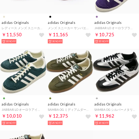
adidas Originals
adidas Originals
adidas Originals
レディース メンズ スニーカー ガゼル インドア GAZELLE INDOOR IH5482 ローテクスニーカー 正規品 （Mベージュ/Cホワイト/ガム）
メンズ スニーカー サンバエ SAMBAE JI1350 ローカット ローテクスニーカー 正規品 （Cブラック/Cホワイト/ゴールドM）
JABBAR LO オーロラプラム/サプライヤーカラー/オフホワイト [OOP62/JR4355 FW25]
￥11,550
￥11,165
￥10,725
30%OFF
30%OFF
25%OFF
adidas Originals
adidas Originals
adidas Originals
JABBAR LO オーロラアイビー/サプライヤーカラー/オフホワイト [OOP62/JR4354 FW25]
SAMBA OG ミディアムダークカーキ/オフホワイト/ガム [JR0890]
SAMBA OG シルバーメタリック/コアブラック/ダークブラウン[KI8464]
￥10,010
￥12,375
￥11,962
30%OFF
25%OFF
25%OFF