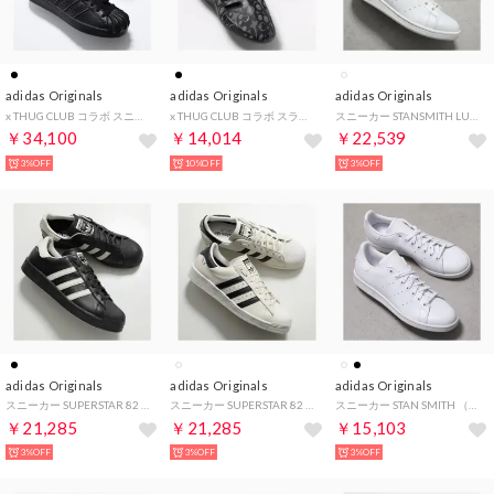
adidas Originals
adidas Originals
adidas Originals
x THUG CLUB コラボ スニーカー KI0824 （CBLACK-CBLACK/ブラック）
x THUG CLUB コラボ スライドサンダル KI0825 （CBLACK-CBLACK/ブラック）
スニーカー STANSMITH LUX HQ6785 （CRYWHT/OWHITE/CBLACK）
￥34,100
￥14,014
￥22,539
3%OFF
10%OFF
3%OFF
adidas Originals
adidas Originals
adidas Originals
スニーカー SUPERSTAR 82 GTX KI7819 （CBLACK/OWHITE/CBLACK）
スニーカー SUPERSTAR 82 GTX KI7820 （CLOWHI/CBLACK/OWHITE）
スニーカー STAN SMITH （S75104/FTWWHT/ホワイト）
￥21,285
￥21,285
￥15,103
3%OFF
3%OFF
3%OFF