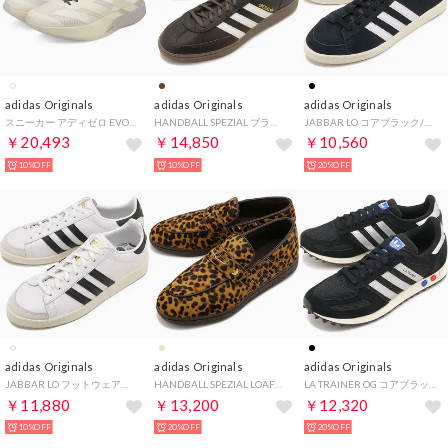
adidas Originals
adidas Originals
adidas Originals
スニーカー アディゼロ EVO SL メンズ ADIZERO EVO SL オフ ホワイト KI4794 （MMM）
HANDBALL SPEZIAL ブラウン/コアホワイト/アースストレータ [KI8581]
JABBAR LO コアブラック/フットウェアホワイト/オフホワイト [JQ4427]
￥20,493
￥14,850
￥10,560
10%OFF
10%OFF
20%OFF
adidas Originals
adidas Originals
adidas Originals
JABBAR LO フットウェアホワイト/コアブラック/オフホワイト [JP6501]
HANDBALL SPEZIAL LOAFER Magic-Beige/Core-Black/Dark-Brown [KJ2526]
LA TRAINER OG コアブラック/シルバーメタリック/オフホワイト [KJ4381]
￥11,880
￥13,200
￥12,320
10%OFF
20%OFF
20%OFF