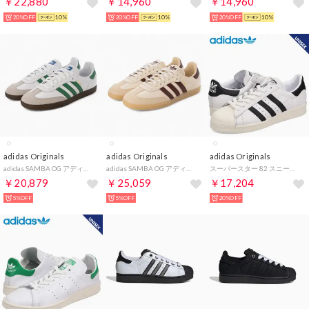
￥22,880
￥14,960
￥14,960
20%OFF
10%
20%OFF
10%
20%OFF
10%
adidas Originals
adidas Originals
adidas Originals
adidas SAMBA OG アディダス サンバ スニーカー メンズ スポーツ シューズ （(IG1024)ホワイト×グリーン）
adidas SAMBA OG アディダス サンバ スニーカー メンズ スポーツ シューズ （(JS3830)ホワイト×レッド）
スーパースター 82 スニーカー メンズ レディース SUPERSTAR 82 ホワイト 白 JI2025 （MMM）
￥20,879
￥25,059
￥17,204
5%OFF
5%OFF
20%OFF