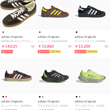
adidas Originals
adidas Originals
adidas Originals
SAMBA OG ダークブラウン/オフホワイト/ガム [OOJ30/JR0891]
ミュンヘン（MUENCHEN） （Preloved Brown / Solar Yellow / Gum5）
スーパースター II（SUPERSTAR II） （Core Black / Ftwr White / Core Black）
￥14,025
￥13,860
￥13,200
15%OFF
10%OFF
10%
20%OFF
10%
adidas Originals
adidas Originals
adidas Originals
サンバ ラックス（SAMBA LUX） （Maroon / Off White / Noble Maroon）
アディゼロ アルク（ADIZERO ARUKU） （Core Black / Grey Four / Signal Green）
アディゼロ アルク（ADIZERO ARUKU） （Signal Green / Grey Two / Core Black）