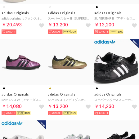
adidas Originals
adidas Originals
adidas Originals
adidas originals スタンスミス デコン スニーカー メンズ レディース STAN SMITH DECON ホワイト 白 IE9118
スーパースター II（SUPERSTAR II） （Cloud White / Matte Silver / Core Black）
SUPERSTAR II（アディダスオリジナルス スーパースター II） （Core Black / Core Black / Ftwr White）
￥20,493
￥13,200
￥13,200
10%OFF
20%OFF
10%
20%OFF
10%
adidas Originals
adidas Originals
adidas Originals
SAMBA LT W（アディダスオリジナルス サンバ LT） （Supplier Color/Core Black/Core Black）
SAMBA LT（アディダスオリジナルス サンバ LT） （Gold Met. / Core Black / Gum 3）
スーパースター2 スニーカー メンズ レディース SUPERSTAR 2 ブラック 黒 JI0079
￥14,080
￥13,200
￥14,230
20%OFF
10%
20%OFF
10%
10%OFF