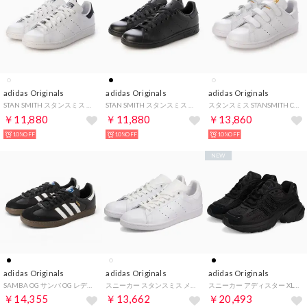
adidas Originals
adidas Originals
adidas Originals
STAN SMITH スタンスミス メンズ レディース スニーカー ホワイト/ネイビー （WHITE/NAVY）
STAN SMITH スタンスミス メンズ レディース スニーカー ブラック/ブラック （BLACK/BLACK）
スタンスミス STANSMITH CF ベルクロ スニーカー （WHITE/GOLD）
￥11,880
￥11,880
￥13,860
10%OFF
10%OFF
10%OFF
NEW
adidas Originals
adidas Originals
adidas Originals
SAMBA OG サンバ OG レディース メンズ スニーカー （BLACK/WHITE/GUM）
スニーカー スタンスミス メンズ レディース STAN SMITH ホワイト 白 S75104 （MMM）
スニーカー アディスター XLG 2.0 メンズ ADISTAR XLG 2.0 ブラック 黒 KZ9155 （MMM）
￥14,355
￥13,662
￥20,493