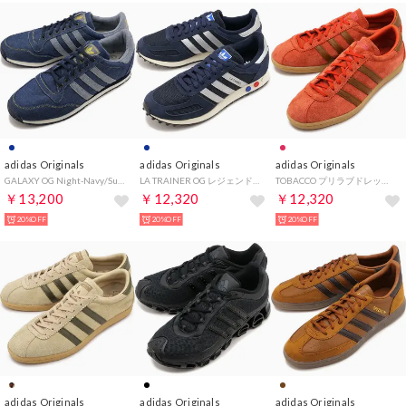
adidas Originals
adidas Originals
adidas Originals
GALAXY OG Night-Navy/Supplier-Colour/Night-Navy [KJ8861]
LA TRAINER OG レジェンドインク/シルバーメタリック/オフホワイト [KJ4382]
TOBACCO プリラブドレッド/ダスキーブロンズ/ガム [IH9085]
￥13,200
￥12,320
￥12,320
20%OFF
20%OFF
20%OFF
adidas Originals
adidas Originals
adidas Originals