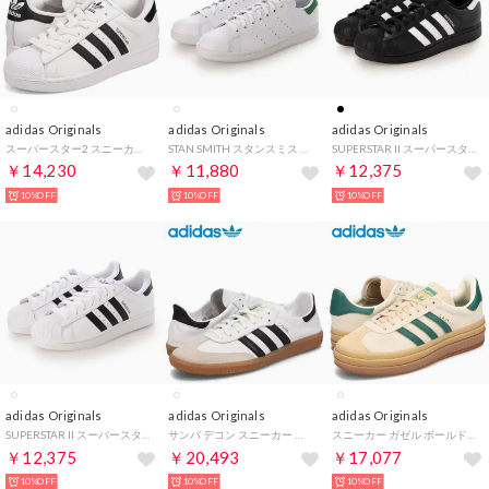
adidas Originals
adidas Originals
adidas Originals
スーパースター2 スニーカー メンズ レディース SUPERSTAR 2 ホワイト 白 IH8659
STAN SMITH スタンスミス メンズ レディース スニーカー ホワイト/グリーン （WHITE/GREEN）
SUPERSTAR II スーパースター 2 メンズ レディース スニーカー （BLACK/WHITE）
￥14,230
￥11,880
￥12,375
10%OFF
10%OFF
10%OFF
adidas Originals
adidas Originals
adidas Originals
SUPERSTAR II スーパースター 2 メンズ レディース スニーカー （WHITE/BLACK）
サンバ デコン スニーカー メンズ SAMBA DECON ホワイト 白 IF0642
スニーカー ガゼル ボールド W メンズ 厚底 ガッツレー GAZELLE BOLD W クリーム ID7056
￥12,375
￥20,493
￥17,077
10%OFF
10%OFF
10%OFF