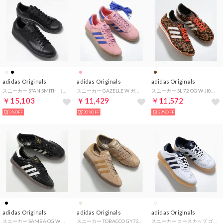
adidas Originals
adidas Originals
adidas Originals
スニーカー STAN SMITH （M20327/BLACK1/ブラック）
スニーカー GAZELLE W ガゼル JH7213 （SEPISP-LUCBLU-PURSU/ピンク）
スニーカー SL 72 OG W JI0189 レオパード （DBROWN-OWHITE-SEIMOR）
￥15,103
￥11,429
￥11,572
3%OFF
30%OFF
29%OFF
adidas Originals
adidas Originals
adidas Originals
スニーカー SAMBA OG W サンバ IH9015 （CBLACK-OWHITE-GUM5）
スニーカー TOBACCO GY7396 （PANTON/MESA/GUM4/ベージュ）
スニーカー コースカップ ゴルフ HQ0031 （ホワイト×ネイビー）