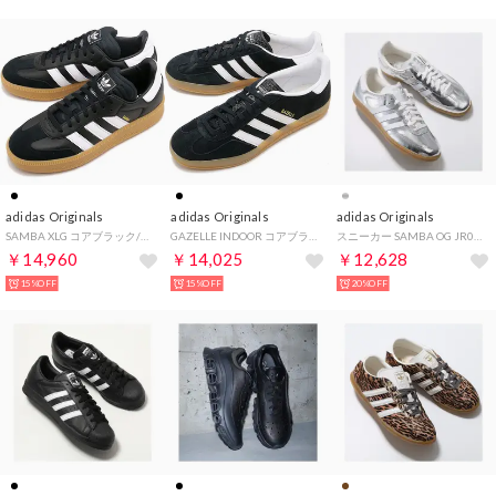
adidas Originals
adidas Originals
adidas Originals
SAMBA XLG コアブラック/フットウェアホワイト/ガム [NJX37/IE1379 FW24]
GAZELLE INDOOR コアブラック/フットウェアホワイト/ガム [NKT64/JI2060 FW24]
スニーカー SAMBA OG JR0035 （SILVMT/FTWWHT/CWHITE）
￥14,960
￥14,025
￥12,628
15%OFF
15%OFF
20%OFF