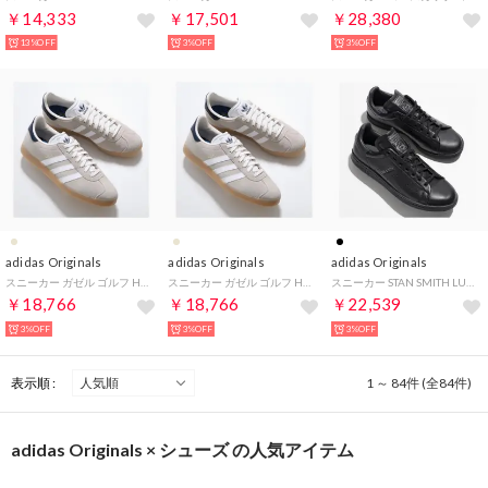
￥14,333
￥17,501
￥28,380
13%OFF
3%OFF
3%OFF
adidas Originals
adidas Originals
adidas Originals
スニーカー ガゼル ゴルフ HP7073 （ベージュ×ネイビー）
スニーカー ガゼル ゴルフ HP7073 （ベージュ×ネイビー）
スニーカー STAN SMITH LUX HQ6787 （CBLACK/CBLACK/CARBON）
￥18,766
￥18,766
￥22,539
3%OFF
3%OFF
3%OFF
表示順 :
1 ～ 84件 (全84件)
adidas Originals × シューズ の人気アイテム