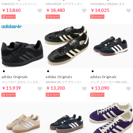
TOBACCO マジックベージュ/オリーブストレータ/ガム [IH9083]
MEGARIDE コアブラック/コアブラック/カーボン [JP9626]
HANDBALL SPEZIAL ダスキーブロンズ/オーロラコーヒー/ガム [IH6569]
￥13,860
￥18,480
￥14,025
10%OFF
20%OFF
15%OFF
adidas Originals
adidas Originals
adidas Originals
スニーカー ガゼル メンズ GAZELLE ブラック 黒 CQ2809 （MMM）
SAMBA OG コアブラック/クリームホワイト/ガム4 [KJ8900]
メンズ スニーカー MN JI2581 adidas × NTS Radio Samba MN コラボローカット 正規品 （Cブラック/Cホワイト）
￥15,939
￥13,200
￥13,090
10%OFF
25%OFF
30%OFF