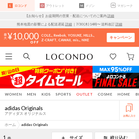
ロコンド
アウトレット
メゾン
マガシーク
【お知らせ】お盆期間の営業・配送についてのご案内
詳細
熊本地震の影響による配送遅延
詳細
｜7/30 (木) 14時〜 送料改訂
詳細
10,000
COLE..
Reebok
YOSUKE
HILLS..
キャンペーン
Z-CRAFT
CAWAII
mis..
NIKE
WOMEN
MEN
KIDS
SPORTS
OUTLET
COSME
HOME
B
adidas Originals
アディダス オリジナルス
お気に入り
ホーム
adidas Originals
1
サイズ
絞り込む
件