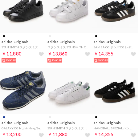
adidas Originals
adidas Originals
adidas Originals
STAN SMITH スタンスミス メンズ レディース スニーカー ブラック/ブラック （BLACK/BLACK）
スタンスミス STANSMITH CF ベルクロ スニーカー （WHITE/GOLD）
SAMBA OG サンバ OG レディース メンズ スニーカー （BLACK/WHITE/GUM）
￥11,880
￥13,860
￥14,355
10%OFF
10%OFF
10%OFF
adidas Originals
adidas Originals
adidas Originals
GALAXY OG Night-Navy/Supplier-Colour/Night-Navy [KJ8861]
STAN SMITH スタンスミス メンズ レディース スニーカー ホワイト/グリーン （WHITE/GREEN）
HANDBALL SPEZIAL ハンドボール スペツィアル レディース メンズ スニーカー （BLACK/WHITE/GUM）
￥13,200
￥11,880
￥14,355