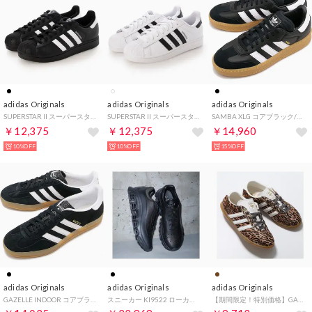
adidas Originals
adidas Originals
adidas Originals
SUPERSTAR II スーパースター 2 メンズ レディース スニーカー （BLACK/WHITE）
SUPERSTAR II スーパースター 2 メンズ レディース スニーカー （WHITE/BLACK）
SAMBA XLG コアブラック/フットウェアホワイト/ガム [NJX37/IE1379 FW24]
￥12,375
￥12,375
￥14,960
10%OFF
10%OFF
15%OFF
adidas Originals
adidas Originals
adidas Originals
GAZELLE INDOOR コアブラック/フットウェアホワイト/ガム [NKT64/JI2060 FW24]
スニーカー KI9522 ローカット 軽量 （CBlackCBlackSilvmt）
【期間限定！特別価格】GAZELLE LO PRO KJ6574 （MESA/CWHITE/WILBRN）