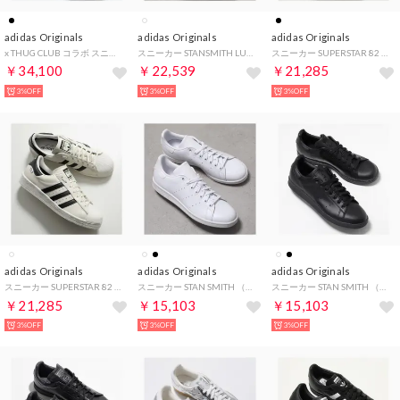
adidas Originals
adidas Originals
adidas Originals
x THUG CLUB コラボ スニーカー KI0824 （CBLACK-CBLACK/ブラック）
スニーカー STANSMITH LUX HQ6785 （CRYWHT/OWHITE/CBLACK）
スニーカー SUPERSTAR 82 GTX KI7819 （CBLACK/OWHITE/CBLACK）
￥34,100
￥22,539
￥21,285
3%OFF
3%OFF
3%OFF
adidas Originals
adidas Originals
adidas Originals
スニーカー SUPERSTAR 82 GTX KI7820 （CLOWHI/CBLACK/OWHITE）
スニーカー STAN SMITH （S75104/FTWWHT/ホワイト）
スニーカー STAN SMITH （M20327/BLACK1/ブラック）
￥21,285
￥15,103
￥15,103
3%OFF
3%OFF
3%OFF