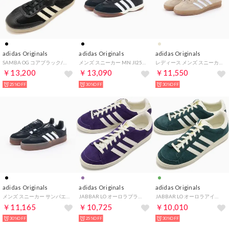
adidas Originals
adidas Originals
adidas Originals
SAMBA OG コアブラック/クリームホワイト/ガム4 [KJ8900]
メンズ スニーカー MN JI2581 adidas × NTS Radio Samba MN コラボローカット 正規品 （Cブラック/Cホワイト）
レディース メンズ スニーカー ガゼル インドア GAZELLE INDOOR IH5482 ローテクスニーカー 正規品 （Mベージュ/Cホワイト/ガム）
￥13,200
￥13,090
￥11,550
25%OFF
30%OFF
30%OFF
adidas Originals
adidas Originals
adidas Originals
メンズ スニーカー サンバエ SAMBAE JI1350 ローカット ローテクスニーカー 正規品 （Cブラック/Cホワイト/ゴールドM）
JABBAR LO オーロラプラム/サプライヤーカラー/オフホワイト [OOP62/JR4355 FW25]
JABBAR LO オーロラアイビー/サプライヤーカラー/オフホワイト [OOP62/JR4354 FW25]
￥11,165
￥10,725
￥10,010
30%OFF
25%OFF
30%OFF