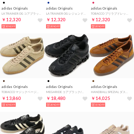
adidas Originals
adidas Originals
adidas Originals
LA TRAINER OG コアブラック/シルバーメタリック/オフホワイト [KJ4381]
LA TRAINER OG レジェンドインク/シルバーメタリック/オフホワイト [KJ4382]
TOBACCO プリラブドレッド/ダスキーブロンズ/ガム [IH9085]
￥12,320
￥12,320
￥12,320
20%OFF
20%OFF
20%OFF
adidas Originals
adidas Originals
adidas Originals
TOBACCO マジックベージュ/オリーブストレータ/ガム [IH9083]
MEGARIDE コアブラック/コアブラック/カーボン [JP9626]
HANDBALL SPEZIAL ダスキーブロンズ/オーロラコーヒー/ガム [IH6569]
￥13,860
￥18,480
￥14,025
10%OFF
20%OFF
15%OFF