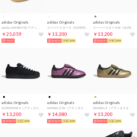
adidas Originals
adidas Originals
adidas Originals
adidas SAMBA OG アディダス サンバ スニーカー メンズ スポーツ シューズ （(JS3830)ホワイト×レッド）
スーパースター II（SUPERSTAR II） （Cloud White / Matte Silver / Core Black）
スーパースター II W（SUPERSTAR II W） （Aurora Plum / Matte Silver / Ash Purple）
￥25,059
￥13,200
￥13,200
5%OFF
20%OFF
10%
20%OFF
10%
adidas Originals
adidas Originals
adidas Originals
SUPERSTAR II（アディダスオリジナルス スーパースター II） （Core Black / Core Black / Ftwr White）
SAMBA LT W（アディダスオリジナルス サンバ LT） （Supplier Color/Core Black/Core Black）
SAMBA LT（アディダスオリジナルス サンバ LT） （Gold Met. / Core Black / Gum 3）
￥13,200
￥14,080
￥13,200
20%OFF
10%
20%OFF
10%
20%OFF
10%