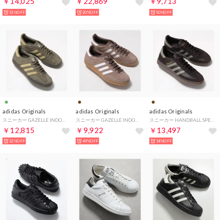
￥14,025
￥22,869
￥9,713
15%OFF
20%OFF
50%OFF
adidas Originals
adidas Originals
adidas Originals
スニーカー GAZELLE INDOOR ローカット （JQ8386/CARBRN/カーキ）
スニーカー GAZELLE INDOOR JQ0175 （EARSTR/FTWWHT/GOLDMT）
スニーカー HANDBALL SPEZIAL IH6567 （AUCO/SILPEB/GUMS/ブラウン）
￥12,815
￥9,922
￥13,497
22%OFF
49%OFF
18%OFF