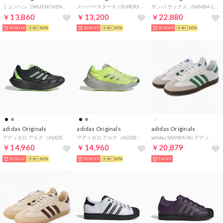
ミュンヘン（MUENCHEN） （Preloved Brown / Solar Yellow / Gum5）
スーパースター II（SUPERSTAR II） （Core Black / Ftwr White / Core Black）
サンバ ラックス（SAMBA LUX） （Maroon / Off White / Noble Maroon）
￥13,860
￥13,200
￥22,880
10%OFF
10%
20%OFF
10%
20%OFF
10%
adidas Originals
adidas Originals
adidas Originals
アディゼロ アルク（ADIZERO ARUKU） （Core Black / Grey Four / Signal Green）
アディゼロ アルク（ADIZERO ARUKU） （Signal Green / Grey Two / Core Black）
adidas SAMBA OG アディダス サンバ スニーカー メンズ スポーツ シューズ （(IG1024)ホワイト×グリーン）
￥14,960
￥14,960
￥20,879
20%OFF
10%
20%OFF
10%
5%OFF