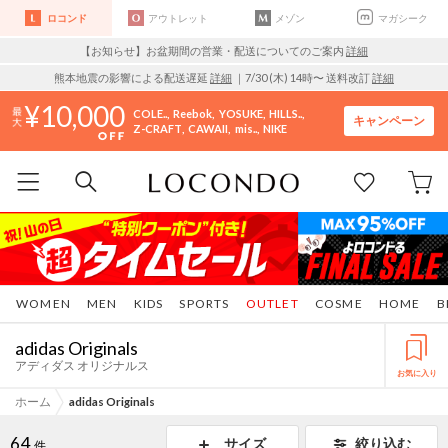
ロコンド
アウトレット
メゾン
マガシーク
【お知らせ】お盆期間の営業・配送についてのご案内
詳細
熊本地震の影響による配送遅延
詳細
｜7/30 (木) 14時〜 送料改訂
詳細
10,000
COLE..
Reebok
YOSUKE
HILLS..
キャンペーン
Z-CRAFT
CAWAII
mis..
NIKE
WOMEN
MEN
KIDS
SPORTS
OUTLET
COSME
HOME
B
adidas Originals
アディダス オリジナルス
お気に入り
ホーム
adidas Originals
64
サイズ
絞り込む
件