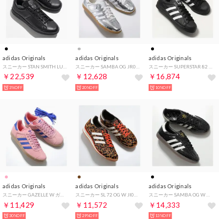
adidas Originals
adidas Originals
adidas Originals
スニーカー STAN SMITH LUX HQ6787 （CBLACK/CBLACK/CARBON）
スニーカー SAMBA OG JR0035 （SILVMT/FTWWHT/CWHITE）
スニーカー SUPERSTAR 82 ローカット （JI2026/CBLACK/FTWWHT）
￥22,539
￥12,628
￥16,874
3%OFF
20%OFF
10%OFF
adidas Originals
adidas Originals
adidas Originals
スニーカー GAZELLE W ガゼル JH7213 （SEPISP-LUCBLU-PURSU/ピンク）
スニーカー SL 72 OG W JI0189 レオパード （DBROWN-OWHITE-SEIMOR）
スニーカー SAMBA OG W サンバ IH9015 （CBLACK-OWHITE-GUM5）
￥11,429
￥11,572
￥14,333
30%OFF
29%OFF
13%OFF