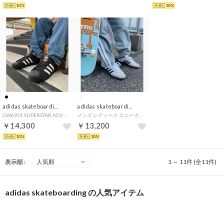
10%
10%
adidas skateboarding
adidas skateboarding
GW6931 SUPERSTAR ADV （ブラック×ホワイト）
メンズ レディース スニーカー SAMBA ADV サンバ スケシュー GZ8477 （ホワイト×ブラック）
￥14,300
￥13,200
10%
10%
表示順 :
1 ～ 11件 (全11件)
adidas skateboarding の人気アイテム