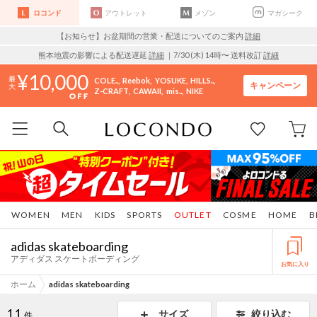
ロコンド
アウトレット
メゾン
マガシーク
【お知らせ】お盆期間の営業・配送についてのご案内
詳細
熊本地震の影響による配送遅延
詳細
｜7/30 (木) 14時〜 送料改訂
詳細
10,000
COLE..
Reebok
YOSUKE
HILLS..
キャンペーン
Z-CRAFT
CAWAII
mis..
NIKE
WOMEN
MEN
KIDS
SPORTS
OUTLET
COSME
HOME
B
adidas skateboarding
アディダス スケートボーディング
お気に入り
ホーム
adidas skateboarding
11
サイズ
絞り込む
件