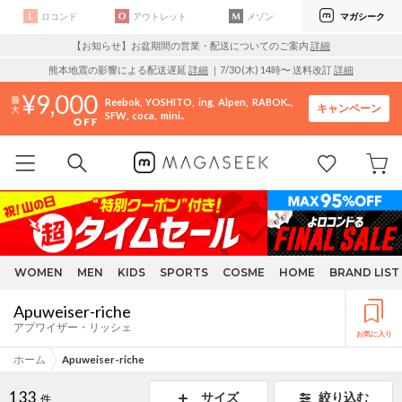
ロコンド
アウトレット
メゾン
マガシーク
【お知らせ】お盆期間の営業・配送についてのご案内
詳細
熊本地震の影響による配送遅延
詳細
｜7/30 (木) 14時〜 送料改訂
詳細
9,000
Reebok
YOSHITO
ing
Alpen
RABOK..
キャンペーン
SFW
coca
mini..
WOMEN
MEN
KIDS
SPORTS
COSME
HOME
BRAND LIST
Apuweiser-riche
アプワイザー・リッシェ
お気に入り
ホーム
Apuweiser-riche
133
サイズ
絞り込む
件