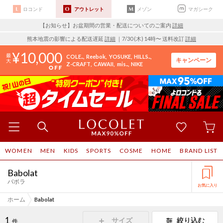
ロコンド
アウトレット
メゾン
マガシーク
【お知らせ】お盆期間の営業・配送についてのご案内
詳細
熊本地震の影響による配送遅延
詳細
｜7/30 (木) 14時〜 送料改訂
詳細
10,000
COLE..
Reebok
YOSUKE
HILLS..
キャンペーン
Z-CRAFT
CAWAII
mis..
NIKE
WOMEN
MEN
KIDS
SPORTS
COSME
HOME
BRAND LIST
Babolat
バボラ
お気に入り
ホーム
Babolat
1
サイズ
絞り込む
件