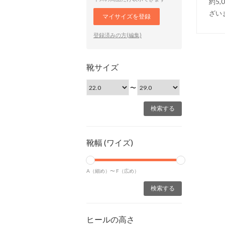
約5
ざい
マイサイズを登録
登録済みの方(編集)
靴サイズ
〜
靴幅 (ワイズ)
A（細め）〜
F（広め）
ヒールの高さ