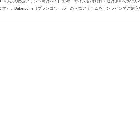
,000の公式取扱ブランド商品を即日出荷・サイズ交換無料・返品無料でお買
ます）。Balancoire（ブランコワール）の人気アイテムをオンラインでご購