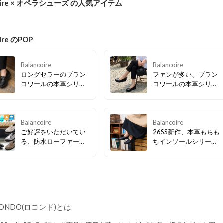
coire × オペラシューズ の人気アイテム
oire のPOP
Balancoire
Balancoire
ロングセラーのブラン
ファンが多い、ブラン
コワールの本革シリー
コワールの本革シリー
ズに新作登場！現在、
ズに新作入荷！現在セ
セールandクーポン配
ールandクーポン配布
布中！
中！
Balancoire
Balancoire
ご好評をいただいてい
26SS新作、本革もちも
る、防水ローファーの
ちインソールシリーズ
予約受付中！雨の多い
をはじめ、ブランコワ
季節に頼もしい味方。
ールの商品がセール・
現在クーポン配布中。
クーポン配布中！この
この機会に是非。
機会に是非お試しくだ
さい。
CONDO(ロコンド)とは