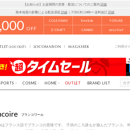
【お知らせ】お盆期間の営業・配送についてのご案内
詳細
熊本地震の影響による配送遅延
詳細
｜7/30 (木) 14時〜 送料改訂
詳細
,000
COLE HAAN
Reebok
YOSUKE
OFF
Z-CRAFT
CAWAII
mischief
TLET
LOCOMAISON
MAGASEEK
(LOCOLET)
ご利用ガ
SPORTS
COSME
HOME
OUTLET
BRAND LIST
ncoire
ブランコワール
ncoireはフランス語でブランコの意味です。 子供のころ誰もが遊んだブランコ