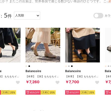
たか？ またこの言葉は、世界各国で通じる数少ない単語のひとつです。 こ
…
5
：
件
カラ
re
Balancoire
Balancoire
Bal
【本革】【3E】 もちもちインソール ベルト付きローファー （ブラック）
【本革】 【3E】もちもちインソール ベルト付きローファーシューズ （オーク）
【本革】 【3E】もちもちインソール ドライビングシューズ （ブラック）
￥7,260
￥7,700
￥7
25%
45%OFF
25%
41%OFF
25%
4