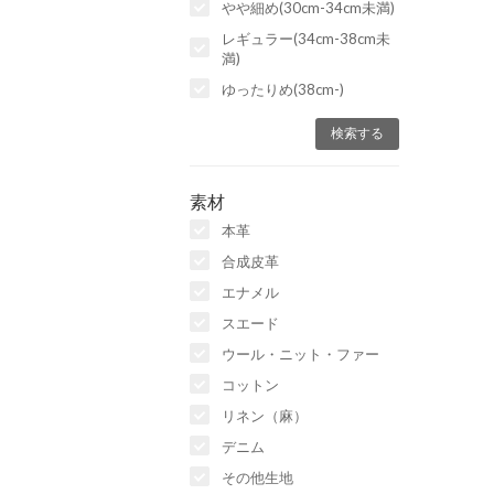
やや細め(30cm-34cm未満)
レギュラー(34cm-38cm未
満)
ゆったりめ(38cm-)
素材
本革
合成皮革
エナメル
スエード
ウール・ニット・ファー
コットン
リネン（麻）
デニム
その他生地