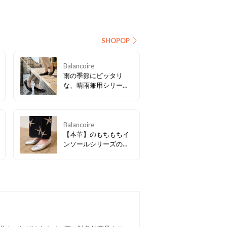
SHOPOP
Balancoire
雨の季節にピッタリ
な、晴雨兼用シリー
ズ。現在クーポン配布
中♪ブランコワールのロ
ングセラー商品です♪ぜ
ひ、この機会にお試し
Balancoire
ください♪
【本革】のもちもちイ
ンソールシリーズの新
作をはじめ、ご好評を
いただいている
Balancoireの商品が
【再入荷】中。ぜひご
覧ください！