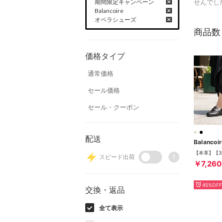
期間限定キャンペーン
せんでし
Balancoire
オペラシューズ
商品数
価格タイプ
通常価格
セール価格
セール・クーポン
配送
Balancoi
スピード出荷
?
￥7,260
45%OFF
交換・返品
全て表示