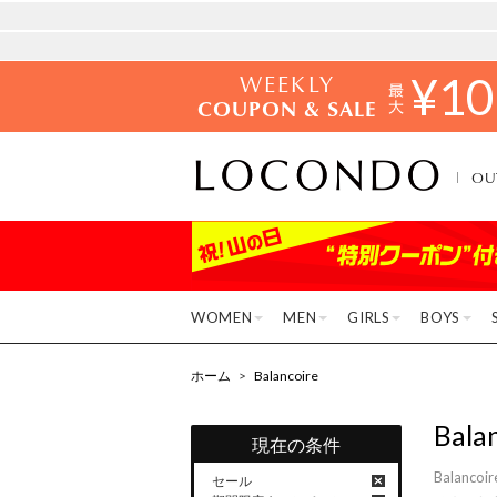
WEEKLY
¥
10
COUPON & SALE
OU
WOMEN
MEN
GIRLS
BOYS
ホーム
>
Balancoire
Bala
現在の条件
Bala
セール