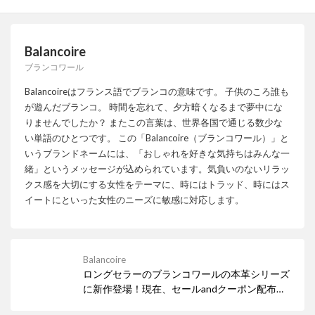
Balancoire
ブランコワール
Balancoireはフランス語でブランコの意味です。 子供のころ誰も
が遊んだブランコ。 時間を忘れて、夕方暗くなるまで夢中にな
りませんでしたか？ またこの言葉は、世界各国で通じる数少な
い単語のひとつです。 この「Balancoire（ブランコワール）」と
いうブランドネームには、「おしゃれを好きな気持ちはみんな一
緒」というメッセージが込められています。気負いのないリラッ
クス感を大切にする女性をテーマに、時にはトラッド、時にはス
イートにといった女性のニーズに敏感に対応します。
Balancoire
ロングセラーのブランコワールの本革シリーズ
に新作登場！現在、セールandクーポン配布
中！