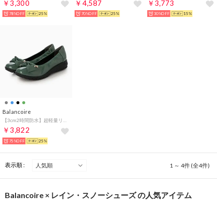
￥3,300
￥4,587
￥3,773
78%OFF
25%
70%OFF
25%
30%OFF
15%
Balancoire
【3cm2時間防水】超軽量リボンパンプス （グリーン）
￥3,822
75%OFF
25%
表示順 :
1 ～ 4件 (全4件)
Balancoire × レイン・スノーシューズ の人気アイテム