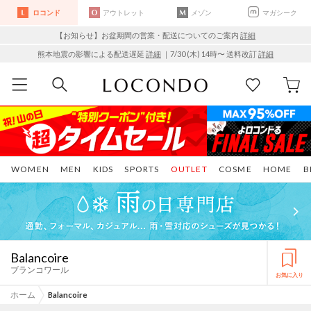
ロコンド
アウトレット
メゾン
マガシーク
【お知らせ】お盆期間の営業・配送についてのご案内
詳細
熊本地震の影響による配送遅延
詳細
｜7/30 (木) 14時〜 送料改訂
詳細
WOMEN
MEN
KIDS
SPORTS
OUTLET
COSME
HOME
B
Balancoire
ブランコワール
お気に入り
ホーム
Balancoire