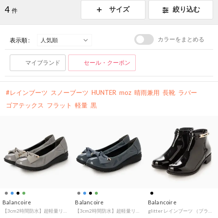
4
サイズ
絞り込む
件
カラーをまとめる
表示順 :
マイブランド
セール・クーポン
レインブーツ
スノーブーツ
HUNTER
moz
晴雨兼用
長靴
ラバー
ゴアテックス
フラット
軽量
黒
Balancoire
Balancoire
Balancoire
【3cm2時間防水】超軽量リボンパンプス （グレー）
【3cm2時間防水】超軽量リボンパンプス （ブルー）
glitter レインブーツ （ブラックエナメル）