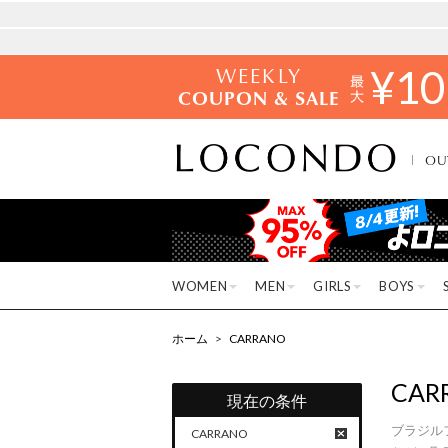
WEEKLY
¥
10
COUPON & SALE
OU
WOMEN
MEN
GIRLS
BOYS
ホーム
>
CARRANO
CAR
現在の条件
ブラジル
CARRANO