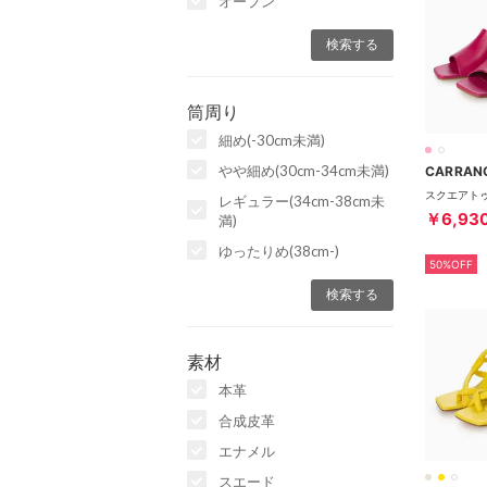
オープン
筒周り
細め(-30cm未満)
やや細め(30cm-34cm未満)
CARRAN
レギュラー(34cm-38cm未
￥6,93
満)
ゆったりめ(38cm-)
50%OFF
素材
本革
合成皮革
エナメル
スエード