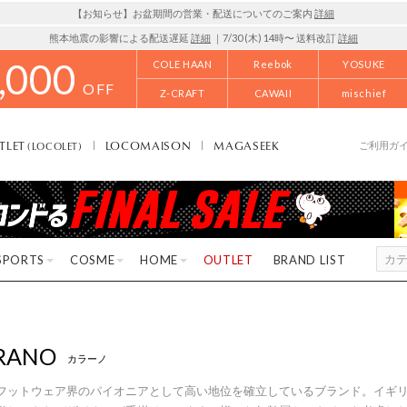
【お知らせ】お盆期間の営業・配送についてのご案内
詳細
熊本地震の影響による配送遅延
詳細
｜7/30 (木) 14時〜 送料改訂
詳細
,000
COLE HAAN
Reebok
YOSUKE
OFF
Z-CRAFT
CAWAII
mischief
TLET
LOCOMAISON
MAGASEEK
(LOCOLET)
ご利用ガ
SPORTS
COSME
HOME
OUTLET
BRAND LIST
RANO
カラーノ
フットウェア界のパイオニアとして高い地位を確立しているブランド。イギリス