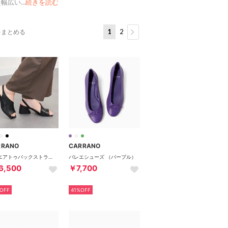
た幅広い
…
続きを読む
1
2
をまとめる
RRANO
CARRANO
スクエアトゥバックストラップサンダル （ブラック）
バレエシューズ （パープル）
6,500
￥7,700
OFF
41%OFF