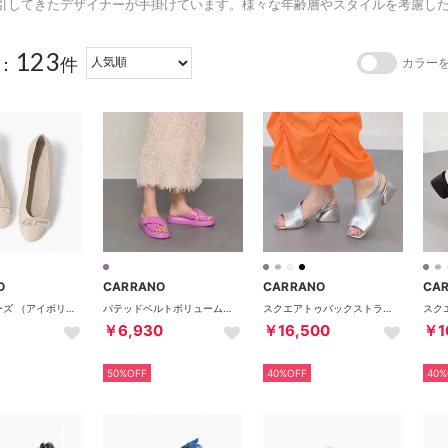
引してきたデザイナーが手掛けています。様々な年齢層やスタイルを考慮し
123
：
件
カラー
O
CARRANO
CARRANO
CA
バレエシューズ （アイボリー）
パテッドベルトボリュームソールサンダル （パープル）
スクエアトゥバックストラップサンダル （シルバー）
￥6,930
￥16,500
￥1
50%OFF
40%OFF
40%