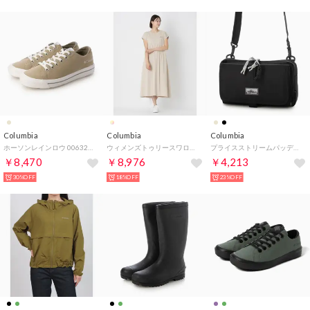
Columbia
Columbia
Columbia
ホーソンレインロウ 006327 （サンドベージュ）
ウィメンズトゥリースワローオムニフリーズゼロドレス ロングワンピース （フォッシル）
プライスストリームパッディドショルダー ショルダーバッグ （ブラック）
￥8,470
￥8,976
￥4,213
30%OFF
18%OFF
23%OFF