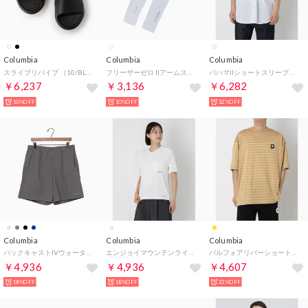
Columbia
Columbia
Columbia
スライブリバイブ （10/BLK）
フリーザーゼロ IIアームスリーブ （White）
バハマIIショートスリーブシャツ 半袖シャツ （ホワイト）
￥6,237
￥3,136
￥6,282
10%OFF
10%OFF
32%OFF
Columbia
Columbia
Columbia
バックキャストIVウォーターショーツ【返品不可商品】 （City Grey）
エンジョイマウンテンライフショートスリーブTシャツ 半袖Tシャツ （シーソルト）
バルフォアリバーショートスリーブボーダーTシャツ 半袖Tシャツ （カヌー）
￥4,936
￥4,936
￥4,607
18%OFF
18%OFF
23%OFF