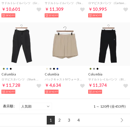
サドルトレイルパンツ （Gravel）
サドルトレイルパンツ （Trail）
ロマビスタパンツ （Carbon Denim）
￥10,601
￥11,309
￥10,995
28%OFF
23%OFF
28%OFF
Columbia
Columbia
Columbia
ロマビスタパンツ （Shark Denim）
バックキャストIVウォーターショーツ【返品不可商品】 （Fossil）
サドルトレイルパンツ （Black）
￥11,728
￥4,634
￥11,374
23%OFF
23%OFF
23%OFF
表示順 :
1 ～ 120件 (全453件)
1
2
3
4