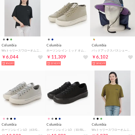
Columbia
Columbia
Columbia
WsトゥリースワローオムニフリーズゼロSSTシャツ （BLACK）
ホーソンレイン ミッド オムニテック レインスニーカー （ソフトトープ）
バッドアックスパスシェードブーニー ハット （カレッジエイトネイビーマルチ）
￥6,044
￥11,309
￥6,102
8%OFF
23%OFF
18%OFF
Columbia
Columbia
Columbia
ホーソンレイン LO （63/GRY）
ホーソンレイン LO （10/BLK）
WsトゥリースワローオムニフリーズゼロSSTシャツ （MOSSY GREEN）