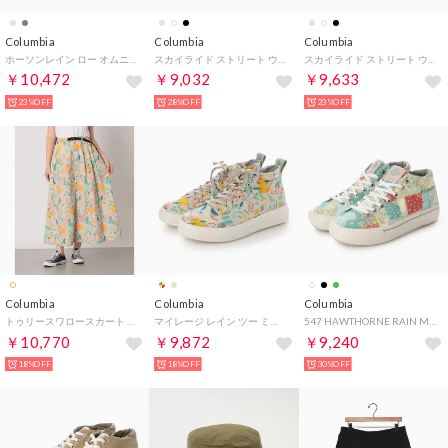
Columbia
Columbia
Columbia
ホーソンレイン ロー オムニテック ローカットスニーカー （ソフトトープ×トープドゥー）
スカイライド ストリート ウォータープルーフ 防水シューズ （エンシェントフォッシル）
スカイライド ストリート ウォータープルーフ 防水シューズ （ブラック）
￥10,472
￥9,032
￥9,633
23%OFF
28%OFF
23%OFF
Columbia
Columbia
Columbia
トゥリースワロースカート ロングスカート （フォッシルパターン）
マイレージ レイン ツー ミッド ウォータープルーフ 防水スニーカー （フォッシルパターン）
547 HAWTHORNE RAIN M 007030 （モスグリーン）
￥10,770
￥9,872
￥9,240
18%OFF
18%OFF
30%OFF