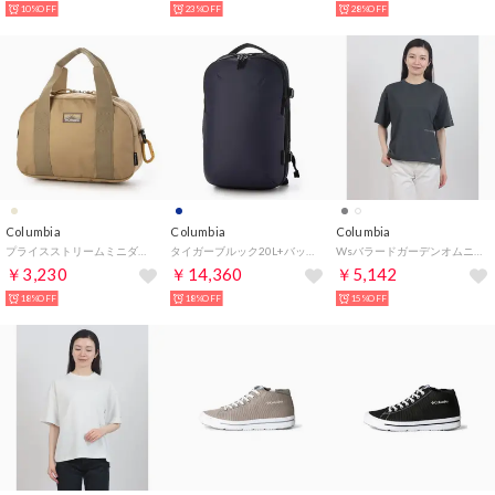
10%OFF
23%OFF
28%OFF
Columbia
Columbia
Columbia
プライスストリームミニダッフル （BRITISH TAN）
タイガーブルック20L+バックパック （DARK MOUNTAIN）
WsバラードガーデンオムニフリーズゼロSSTシャツ （SHARK）
￥3,230
￥14,360
￥5,142
18%OFF
18%OFF
15%OFF