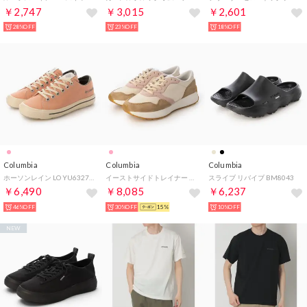
￥2,747
￥3,015
￥2,601
28%OFF
23%OFF
18%OFF
Columbia
Columbia
Columbia
ホーソンレイン LO YU6327W （873/NCT）
イーストサイドトレイナー 001608 （ピンク系その他）
スライブ リバイブ BM8043
￥6,490
￥8,085
￥6,237
46%OFF
30%OFF
15%
10%OFF
NEW