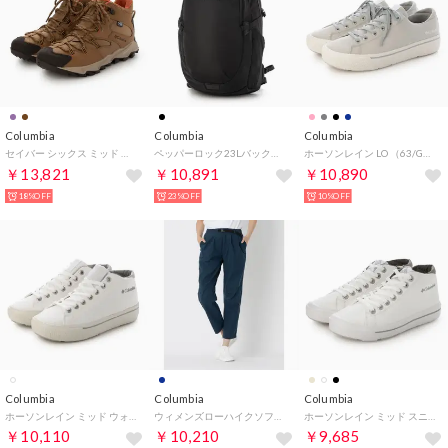
Columbia
Columbia
Columbia
セイバー シックス ミッド アウトドライ 防水ハイキングシューズ （エルク×タスカン）
ペッパーロック23Lバックパック （BLACK BLACK）
ホーソンレイン LO （63/GRY）
￥13,821
￥10,891
￥10,890
18%OFF
23%OFF
10%OFF
Columbia
Columbia
Columbia
ホーソンレイン ミッド ウォータープルーフ （ホワイト）
ウィメンズローハイクソフトシェルパンツ ロングパンツ （コロンビアネイビー）
ホーソンレイン ミッド スニーカー （ホワイト）
￥10,110
￥10,210
￥9,685