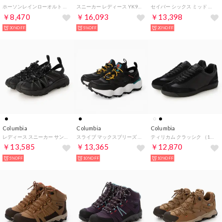
ホーソンレインローオルト 006488 （ブラック）
スニーカー レディース YK9060 SABER VI MID OUTDRY WIDE 幅広 ハイキング アウトドア 防水 （カーキ）
セイバー シックス ミッド アウトドライ 防水ハイキングシューズ （ダークパルム）
￥8,470
￥16,093
￥13,398
30%OFF
5%OFF
20%OFF
Columbia
Columbia
Columbia
レディース スニーカー サンダル ピークフリーク ラッシュ シャンダル(ウィメンズ) BL0341 （ブラック）
スライブ マックスブリーズ （12/BK2）
ティリカム クラッシク （10/BLK）
￥13,585
￥13,365
￥12,870
5%OFF
10%OFF
10%OFF