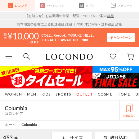
ロコンド
アウトレット
メゾン
マガシーク
【お知らせ】お盆期間の営業・配送についてのご案内
詳細
熊本地震の影響による配送遅延
詳細
｜7/30 (木) 14時〜 送料改訂
詳細
10,000
COLE..
Reebok
YOSUKE
HILLS..
キャンペーン
Z-CRAFT
CAWAII
mis..
NIKE
WOMEN
MEN
KIDS
SPORTS
OUTLET
COSME
HOME
B
Columbia
コロンビア
お気に入り
ホーム
Columbia
453
サイズ
絞り込む
件