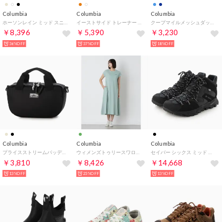
Columbia
Columbia
Columbia
ホーソンレイン ミッド スニーカー （ブラック）
イーストサイド トレーナー （100/WHT）
クープマイルメッシュダッフルXS ダッフルバッグ （スパイシー）
￥8,396
￥5,390
￥3,230
36%OFF
37%OFF
18%OFF
Columbia
Columbia
Columbia
プライスストリームパッディドショルダー ショルダーバッグ （ブラック）
ウィメンズトゥリースワローオムニフリーズゼロドレス ロングワンピース （アクア）
セイバー シックス ミッド アウトドライ 防水ハイキングシューズ （ブラック）
￥3,810
￥8,426
￥14,668
13%OFF
23%OFF
13%OFF