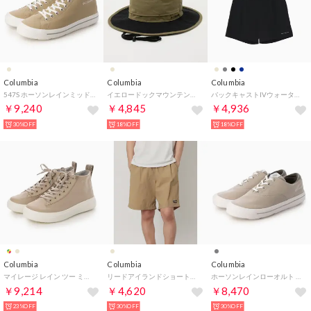
Columbia
Columbia
Columbia
547S ホーソンレインミッド 006041 （サンドベージュ）
イエロードックマウンテンブーニー バケットハット （ニューオリーブ）
バックキャストIVウォーターショーツ【返品不可商品】 （Black）
￥9,240
￥4,845
￥4,936
30%OFF
18%OFF
18%OFF
Columbia
Columbia
Columbia
マイレージ レイン ツー ミッド ウォータープルーフ 防水スニーカー （エンシェントフォッシル）
リードアイランドショートパンツ ハーフパンツ【返品不可商品】 （クルトン）
ホーソンレインローオルト 006488 （グレー）
￥9,214
￥4,620
￥8,470
23%OFF
30%OFF
30%OFF