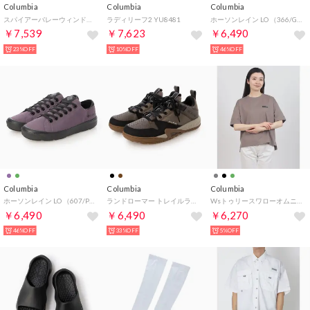
Columbia
Columbia
Columbia
スパイアーバレーウィンドブレーカー （Mossy Green）
ラディリーフ2 YU8481
ホーソンレイン LO （366/GRN）
￥7,539
￥7,623
￥6,490
23%OFF
10%OFF
46%OFF
Columbia
Columbia
Columbia
ホーソンレイン LO （607/PPL）
ランドローマー トレイルライダー （252/BR）
WsトゥリースワローオムニフリーズゼロSSTシャツ （IRON）
￥6,490
￥6,490
￥6,270
46%OFF
33%OFF
5%OFF