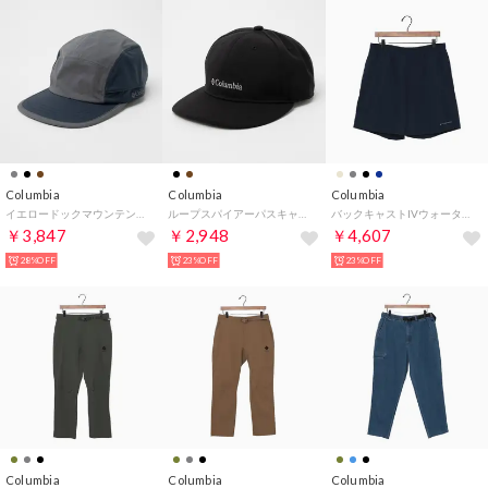
Columbia
Columbia
Columbia
イエロードックマウンテンジェットキャップ （Graphite）
ループスパイアーパスキャップ （Black）
バックキャストIVウォーターショーツ【返品不可商品】 （Collegiate Navy）
￥3,847
￥2,948
￥4,607
28%OFF
23%OFF
23%OFF
Columbia
Columbia
Columbia