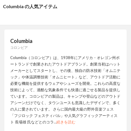
Columbia の人気アイテム
Columbia
コロンビア
Columbia（コロンビア）は、1938年にアメリカ・オレゴン州ポ
ートランドで創業されたアウトドアブランド。創業当初はハット
メーカーとしてスタートし、その後、独自の防水技術「オムニテ
ック」や体温調整技術「オムニヒート」など、アウトドア活動に
必要な機能を提供するウェアやシューズを開発。これらの高度な
技術によって、過酷な気象条件でも快適に過ごせる製品を提供し
ています。コロンビアの製品は、キャンプや登山などのアウトド
アシーンだけでなく、タウンユースも意識したデザインで、多く
の人に愛されています。 さらに国内最大級の野外音楽フェス
「フジロック フェスティバル」や人気グラフィックアーティス
ト 長場雄 氏などとのコラ
…
続きを読む