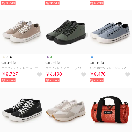
23%OFF
28%OFF
26%OFF
Columbia
Columbia
Columbia
ホーソンレイン ロー スニーカー （エンシェントフォッシル）
ホーソンレイン MID （366/GRN）
547S ホーソンレインロウ 246327 （ブルー系その他）
￥8,727
￥6,490
￥8,470
27%OFF
50%OFF
30%OFF