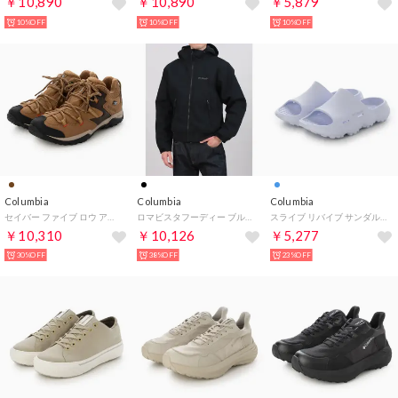
￥10,890
￥10,890
￥5,879
10%OFF
10%OFF
10%OFF
Columbia
Columbia
Columbia
セイバー ファイブ ロウ アウトドライ ハイキングシューズ （エルク×レッドクォーツ）
ロマビスタフーディー ブルゾン （ブラック10）
スライブ リバイブ サンダル （スノードリフト）
￥10,310
￥10,126
￥5,277
30%OFF
38%OFF
23%OFF