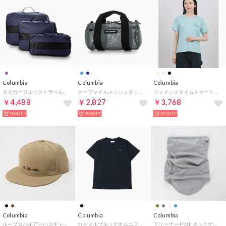
Columbia
Columbia
Columbia
タイガーブルックトラベルキューブセット （DARK PURPLE）
クープマイルメッシュダッフルXS ダッフルバッグ （サイプレス）
ウィメンズタイムトゥートレイルグラフィックショートスリーブTシャツ （Marine Light）
￥4,488
￥2,827
￥3,768
18%OFF
28%OFF
23%OFF
Columbia
Columbia
Columbia
ループスパイアーパスキャップ （Crouton）
カーメルブルックオムニフリーズゼロショートスリーブTシャツ 半袖Tシャツ （ブラック）
フリーザーゼロII ネックゲイター【返品不可商品】 （Grey）