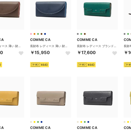
CA
COMME CA
COMME CA
CO
長財布 レディース 薄い 財布 長財布レディース 本革 ブランド 大容量 かぶせ 薄型 軽い 軽量 スリム カード 小銭入れ 仕切り 2室 革 Macaron 中Lファスナー束入 CCM74699 （チョコ×ピンク）
長財布 レディース 薄い 財布 長財布レディース 本革 ブランド 大容量 かぶせ 薄型 軽い 軽量 スリム カード 小銭入れ 仕切り 2室 革 Macaron 中Lファスナー束入 CCM74699 （ネイビー×ブルージーン）
長財布 レディース ブランド 本革 レザー 革 大容量 かぶせ 小銭入れ スナップボタン おしゃれ シンプル かわいい ロングウォレット BonBon chic ボンボンシック CCM74790 （グリーン×トープ）
50
￥15,950
￥17,600
￥1
0
¥440
¥440
CA
COMME CA
COMME CA
CO