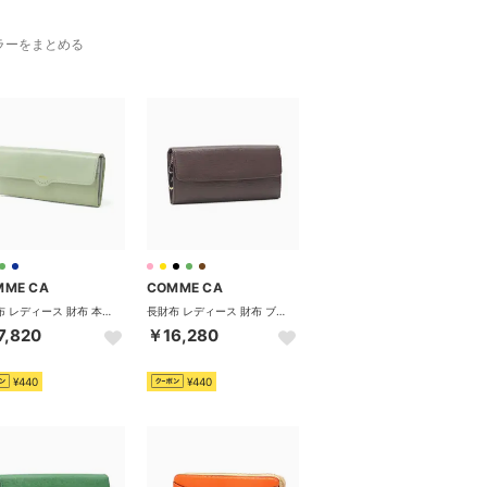
ラーをまとめる
MME CA
COMME CA
長財布 レディース 財布 本革 ブランド おしゃれ 女性 上品 かぶせ 革財布 ボタン式 大容量 軽量 軽い カード 小銭入れ 札入れ 牛革 Mellow 中Lファスナー束入 CCM74869 （シャビーグリーン）
長財布 レディース 財布 ブランド 本革 大容量 フラップ ロングウォレット サイフ 無地 小銭入れ 仕切り 2室 おしゃれ シンプル 軽量 Sully 束入 CCM74693 （チョコ）
7,820
￥16,280
¥440
¥440