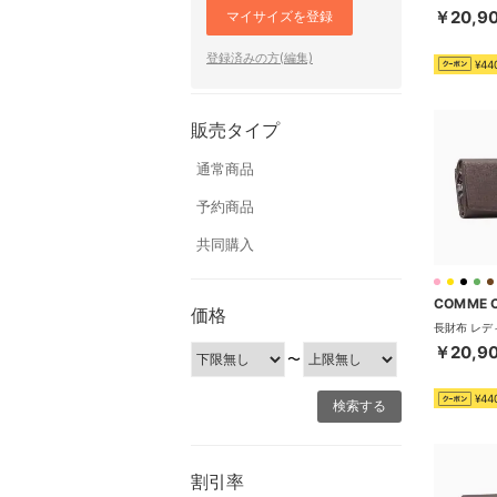
￥20,9
マイサイズを登録
登録済みの方(編集)
¥44
販売タイプ
通常商品
予約商品
共同購入
COMME 
価格
￥20,9
〜
¥44
割引率