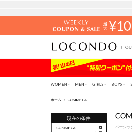
WEEKLY
¥
10
COUPON & SALE
OU
WOMEN
MEN
GIRLS
BOYS
ホーム
>
COMME CA
COM
現在の条件
ベーシッ
COMME CA