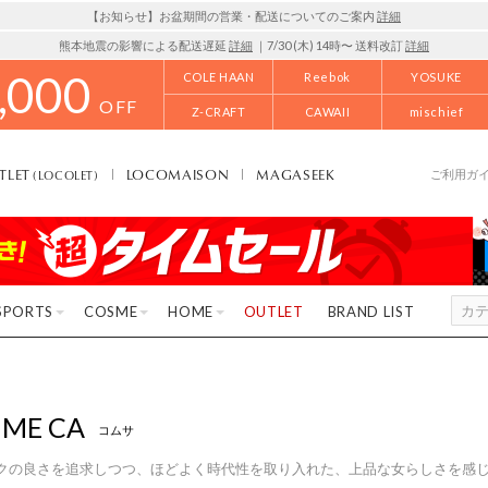
【お知らせ】お盆期間の営業・配送についてのご案内
詳細
熊本地震の影響による配送遅延
詳細
｜7/30 (木) 14時〜 送料改訂
詳細
,000
COLE HAAN
Reebok
YOSUKE
OFF
Z-CRAFT
CAWAII
mischief
TLET
LOCOMAISON
MAGASEEK
(LOCOLET)
ご利用ガ
SPORTS
COSME
HOME
OUTLET
BRAND LIST
ME CA
コムサ
クの良さを追求しつつ、ほどよく時代性を取り入れた、上品な女らしさを感