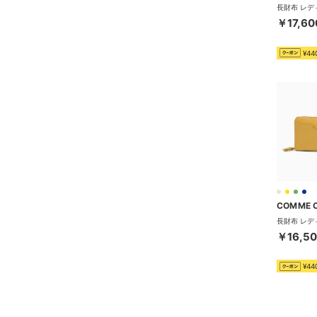
￥17,60
¥44
COMME 
￥16,5
¥44