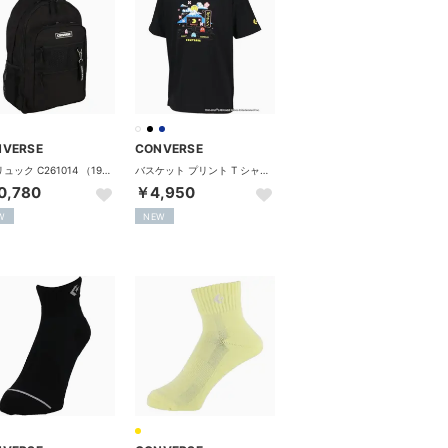
NVERSE
CONVERSE
2 層リュック C261014 （1911 ブラック×ホワイト）
バスケット プリント T シャツ CBS262367 （1900 ブラック）
0,780
￥4,950
W
NEW