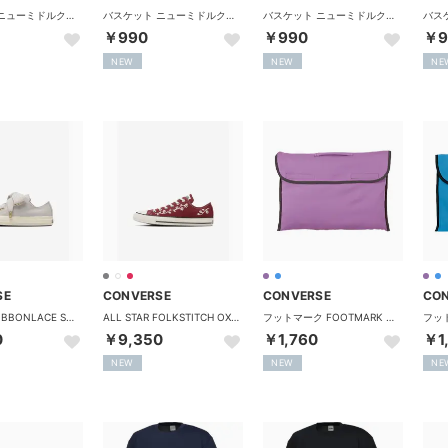
バスケット ニューミドルクッションソックス CB151052 （1911 ブラック×ホワイト）
バスケット ニューミドルクッションソックス バスケットボール 靴下 バッソク JBAユニフォーム規則対応 抗菌 （1119 ホワイト/ブラック）
バスケット ニューミドルクッションソックス CB151052 （1948 ブラック×グリーン）
￥990
￥990
￥9
NEW
NEW
NE
SE
CONVERSE
CONVERSE
CO
ALL STAR RIBBONLACE SLIP OX / オールスター リボンレース スリップ OX （アイスグレイ）
ALL STAR FOLKSTITCH OX / オールスター フォークステッチ OX （バーガンディー/ホワイト）
フットマーク FOOTMARK 防災ずきんカバー 2 101307 （24 ラベンダー）
0
￥9,350
￥1,760
￥1
NEW
NEW
NE