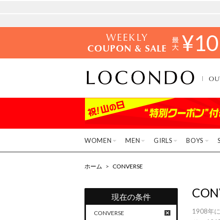
WEEKLY
¥
10
COUPON & SALE
OU
WOMEN
MEN
GIRLS
BOYS
ホーム
>
CONVERSE
CON
現在の条件
1908
CONVERSE