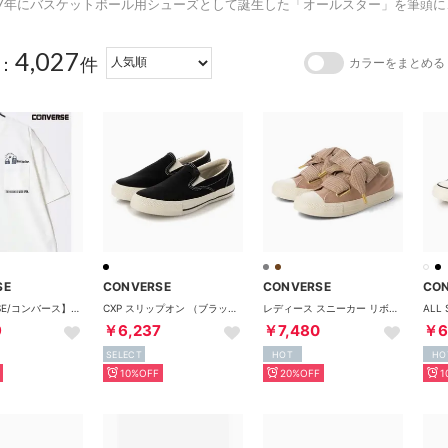
917年にバスケットボール用シューズとして誕生した「オールスター」を筆頭
4,027
：
件
カラーをまとめる
SE
CONVERSE
CONVERSE
CO
【CONVERSE/コンバース】吸水速乾 UVカット スニーカー シューズ刺繍/グラフィックプリント ポケット付き半袖Tシャツ メンズ レディース ユニセックス 春夏 トップス カットソー
CXP スリップオン （ブラック/ブラック）
レディース スニーカー リボン ALL STAR RIBBONLACE SLIP OX （ブラウン）
9
￥6,237
￥7,480
￥6
SELECT
HOT
HO
10%OFF
20%OFF
1