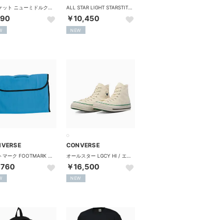
バスケット ニューミドルクッションソックス CB151052 （1971 ブラック×パステルパー）
ALL STAR LIGHT STARSTITCH Z HI / オールスター ライト スターステッチ Z HI （ブラック）
90
￥10,450
W
NEW
NVERSE
CONVERSE
フットマーク FOOTMARK 防災ずきんカバー 2 101307 （10 ブルー）
オールスター LGCY HI / エドデイビス（ALL STAR LGCY HI / ED DAVIS） （ホワイト）
,760
￥16,500
W
NEW