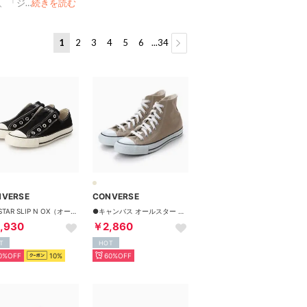
に、「ジ
…
続きを読む
1
2
3
4
5
6
...34
NVERSE
CONVERSE
ALL STAR SLIP N OX（オールスター スリップ N OX） （ブラック）
●キャンバス オールスター カラーズ HI （ベージュ）
,930
￥2,860
T
HOT
0%OFF
10%
60%OFF