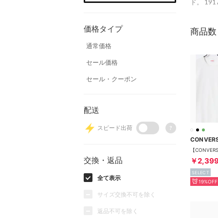
ド。 1
価格タイプ
商品数
通常価格
セール価格
セール・クーポン
配送
スピード出荷
?
CONVER
交換・返品
￥2,39
SELECT
全て表示
19%OFF
サイズ交換不可を除く
返品不可を除く