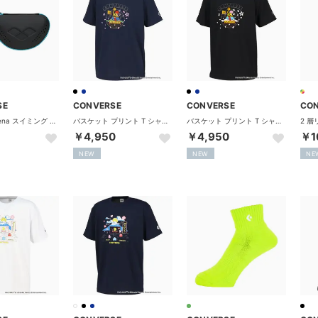
SE
CONVERSE
CONVERSE
CO
アリーナ arena スイミング ゴーグルケース L AS5SAZ71U （BKBL ブラック×ブルー）
バスケット プリント T シャツ CBS262368 （2900 ネイビー）
バスケット プリント T シャツ CBS262368 （1900 ブラック）
￥4,950
￥4,950
￥1
NEW
NEW
NE