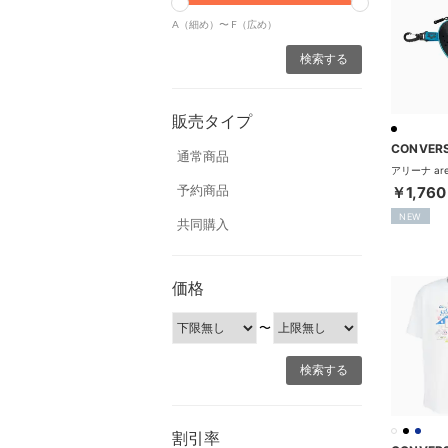
A（細め）〜
F（広め）
販売タイプ
CONVER
通常商品
予約商品
￥1,760
NEW
共同購入
価格
〜
割引率