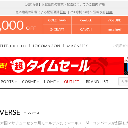
【お知らせ】お盆期間の営業・配送についてのご案内
詳細
熊本地震の影響による配送遅延
詳細
｜7/30 (木) 14時〜 送料改訂
詳細
,000
COLE HAAN
Reebok
YOSUKE
OFF
Z-CRAFT
CAWAII
mischief
TLET
LOCOMAISON
MAGASEEK
(LOCOLET)
ご利用ガ
SPORTS
COSME
HOME
OUTLET
BRAND LIST
VERSE
コンバース
年に米国マサチューセッツ州モールデンにてマーキス・M・コンバースが創業