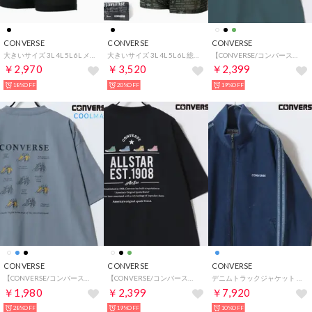
CONVERSE
CONVERSE
CONVERSE
大きいサイズ 3L 4L 5L 6L メンズ ボクサーパンツ 3枚セット/セット 3P 下着 ブランド アンダーウェア インナー 【返品不可商品】
大きいサイズ 3L 4L 5L 6L 総柄ボクサーパンツ 3枚組み 3Pセット 前閉じ メンズ 下着 アンダーウェア 【返品不可商品】（ブラック）
【CONVERSE/コンバース】吸水速乾 UVカット スニーカー シューズ刺繍/グラフィックプリント ポケット付き半袖Tシャツ メンズ レディース ユニセックス 春夏 トップス カットソー
￥2,970
￥3,520
￥2,399
18%OFF
20%OFF
19%OFF
CONVERSE
CONVERSE
CONVERSE
【CONVERSE/コンバース】COOLMAX 接触冷感 吸水速乾 バックプリント 半袖Tシャツ スニーカー オールスター グラフィックT メンズ レディース ユニセックス トップス 春夏
【CONVERSE/コンバース】吸水速乾 UVカット スニーカー シューズ刺繍/グラフィックプリント ポケット付き半袖Tシャツ メンズ レディース ユニセックス 春夏 トップス カットソー
デニムトラックジャケット ジャージ / ブルゾン メンズ レディース ライトアウター ユニセックス デニムジャケット
￥1,980
￥2,399
￥7,920
28%OFF
19%OFF
10%OFF