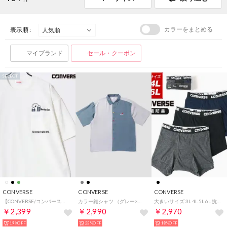
カラーをまとめる
表示順 :
マイブランド
セール・クーポン
SELECT
CONVERSE
CONVERSE
CONVERSE
【CONVERSE/コンバース】吸水速乾 UVカット スニーカー シューズ刺繍/グラフィックプリント ポケット付き半袖Tシャツ メンズ レディース ユニセックス 春夏 トップス カットソー
カラー釦シャツ （グレー×サックス）
大きいサイズ 3L 4L 5L 6L 抗菌 防臭 ボクサーパンツ 3枚セット メンズ 下着 アンダーウェア ブランド【返品不可商品】 （アソート）
￥2,399
￥2,990
￥2,970
19%OFF
23%OFF
18%OFF