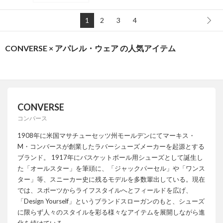
1
2
3
4
CONVERSE × アパレル・ウェア の人気アイテム
CONVERSE
コンバース
1908年に米国マサチューセッツ州モールデンにてマーキス・
M・コンバースが創業したラバーシューズメーカーを起源とする
ブランド。 1917年にバスケットボール用シューズとして誕生し
た「オールスター」を筆頭に、「ジャックパーセル」や「ワンス
ター」等、スニーカー史に残るモデルを多数輩出している。現在
では、スポーツからライフスタイルへとフィールドを広げ、
「Design Yourself」というブランドスローガンのもと、シューズ
に限らず人々のスタイルを彩る様々なアイテムを展開しながら進
化を続けている。