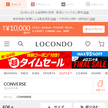
ロコンド
アウトレット
メゾン
マガシーク
【お知らせ】お盆期間の営業・配送についてのご案内
詳細
熊本地震の影響による配送遅延
詳細
｜7/30 (木) 14時〜 送料改訂
詳細
10,000
COLE..
Reebok
YOSUKE
HILLS..
キャンペーン
Z-CRAFT
CAWAII
mis..
NIKE
WOMEN
MEN
KIDS
SPORTS
OUTLET
COSME
HOME
B
CONVERSE
コンバース
お気に入り
ホーム
CONVERSE
404
サイズ
絞り込む
件