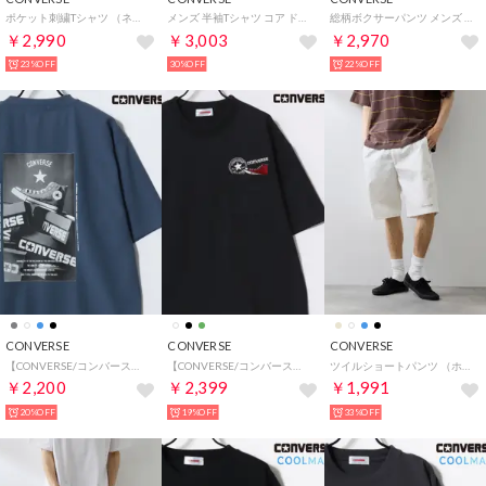
ポケット刺繍Tシャツ （ネイビー）
メンズ 半袖Tシャツ コア ドライ S/S Tシャツ 40300141 （TAUPE）
総柄ボクサーパンツ メンズ 下着 3枚組み 3Pセット 前閉じ ボクサーブリーフ アンダーウェア【返品不可商品】 （ブラック）
￥2,990
￥3,003
￥2,970
23%OFF
30%OFF
22%OFF
CONVERSE
CONVERSE
CONVERSE
【CONVERSE/コンバース】接触冷感 UVカット 吸水速乾 耐塩素 アムンゼン ロゴ オールスター フロント/バックプリント 半袖Tシャツ メンズ レディース ユニセックス トップス カットソー 春夏 梨地 グラフィックT
【CONVERSE/コンバース】吸水速乾 UVカット スニーカー シューズ刺繍/グラフィックプリント ポケット付き半袖Tシャツ メンズ レディース ユニセックス 春夏 トップス カットソー
ツイルショートパンツ （ホワイト）
￥2,200
￥2,399
￥1,991
20%OFF
19%OFF
33%OFF