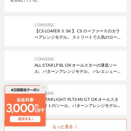
CONVERSE
【CS LOAFER Ⅱ SK 】 CS ローファーⅡのカラ
ーアレンジモデル。 ストリートで人気のローフ
ァーをスケート仕様にアップデート。 耐久性の
高いスエードをアッパーに採用し、サイドテー
プにはクレープソール風のデザインテープを使
CONVERSE
用。
ALL STAR LP BL OX オールスターの薄底ソー
ル、パターンアレンジモデル。 バレエシューズ
をモチーフにしたデザイン。 アッパーに上品な
光沢感のサテンを採用。
CONVERSE
ALL STAR LIGHT PLTS MJ GT OX オールスタ
ー ライトのソール、パターンアレンジモデル。
通常モデルより10mm高いソール設計の、軽量
厚底アイテム。 メリージェーンパターンに、グ
リッター素材を掛け合わせたデザイン。
もっと見る