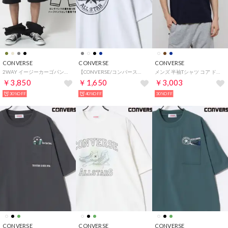
CONVERSE
CONVERSE
CONVERSE
2WAY イージーカーゴパンツ メンズ ボトムス ロングパンツ/ハーフパンツ ショートパンツ クロップドパンツ 春夏 アウトドア
【CONVERSE/コンバース】COOLMAX クールマックス 接触冷感 速乾 オールスター 発泡プリントT 半袖Tシャツ メンズ レディース ユニセックス トップス カットソー 春夏
メンズ 半袖Tシャツ コア ドライ S/S Tシャツ 40300142 （NAVY）
￥3,850
￥1,650
￥3,003
30%OFF
40%OFF
30%OFF
CONVERSE
CONVERSE
CONVERSE