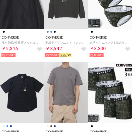
CONVERSE
CONVERSE
CONVERSE
撥水 防風 軽量 裏メッシュフルジップパーカー ブルゾン ライトアウター ナイロンパーカー 旅行 アウトドア メンズ レディース ユニセックス
刺繍デザインニット （グレー）
総柄ビキニパンツ 3枚組み 前閉じ メンズ 下着 アンダーウェア 3Pセット ブリーフ 【返品不可商品】 （ブラック）
￥5,346
￥3,542
￥3,300
10%OFF
29%OFF
5%
14%OFF
CONVERSE
CONVERSE
CONVERSE