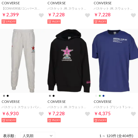
CONVERSE
CONVERSE
CONVERSE
【CONVERSE/コンバース】吸水速乾 UVカット スニーカー シューズ刺繍/グラフィックプリント ポケット付き半袖Tシャツ メンズ レディース ユニセックス 春夏 トップス カットソー
バスケット JR. スウェットパーカ CB452251 （1966 ブラック×C.レッド）
バスケット JR. スウェットパーカ CB452251 （1500 グレー）
￥2,399
￥7,228
￥7,228
19%OFF
9%OFF
9%OFF
CONVERSE
CONVERSE
CONVERSE
バスケット スウェットパンツ 裾ファスナー CB252254 （1500 グレー）
バスケット JR. スウェットパーカ CB452251 （1961 ブラック×ピンク）
バスケット プリント T シャツ CB252363 （2800 C.ネイビー）
￥6,930
￥7,228
￥4,375
10%OFF
9%OFF
2%OFF
表示順 :
1 ～ 120件 (全404件)