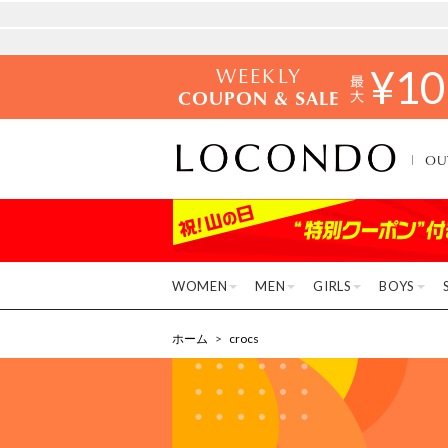
WEEKLY
¥
10
COUPON & SALE
OU
WOMEN
MEN
GIRLS
BOYS
ホーム
>
crocs