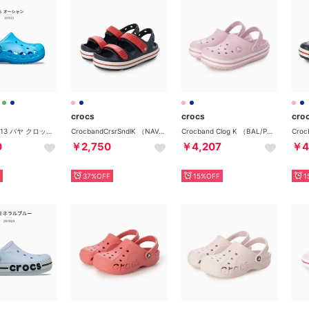
crocs
crocs
cro
キッズ 207013 バヤ クロッグ KIDS' BAYA CLOG 001 100 456 6QQ 456_オーシャン（ブルー）
CrocbandCrsrSndlK （NAV/RED）
Crocband Clog K （BAL/PNK）
0
￥2,750
￥4,207
￥4
37%OFF
15%OFF
1