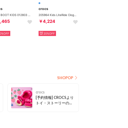
cs
crocs
RAIN BOOT KIDS 012803 （ネイビー）
205964 Kids LiteRide Clogキッズ ライトライドクロッグ （Navy/White_462）
,465
￥4,224
0%OFF
20%OFF
SHOPOP
crocs
[予約情報] CROCSより
トイ・ストーリーのキ
ャラクター 「ロッツォ
(Lotso)」のコラボ商品
の予約を開始いたしま
した！ ロッツォの愛く