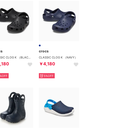
cs
crocs
CLASSIC CLOG K （BLACK）
CLASSIC CLOG K （NAVY）
,180
￥4,180
%OFF
5%OFF