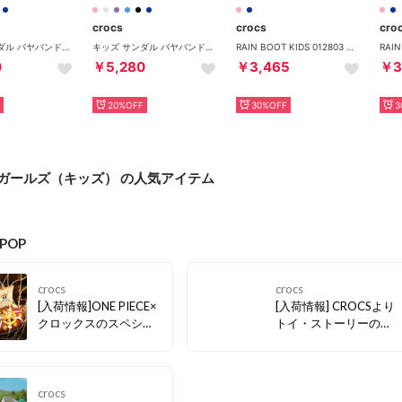
crocs
crocs
cro
キッズ サンダル バヤバンド クロッグ 207019 (ブラック)
キッズ サンダル バヤバンド クロッグ 207019 (ネイビー)
RAIN BOOT KIDS 012803 （ピンク）
0
￥5,280
￥3,465
￥3
20%OFF
30%OFF
3
s × ガールズ（キッズ） の人気アイテム
のPOP
crocs
crocs
[入荷情報]ONE PIECE×
[入荷情報] CROCSより
クロックスのスペシャ
トイ・ストーリーのキ
ルなコレクションが販
ャラクター 「ロッツォ
売開始!! 「麦わらの一
(Lotso)」のコラボ商品
味」の冒険心を足元に
が本日発売！ ロッツォ
宿す、特別なコラボレ
の愛くるしい毛並みを
crocs