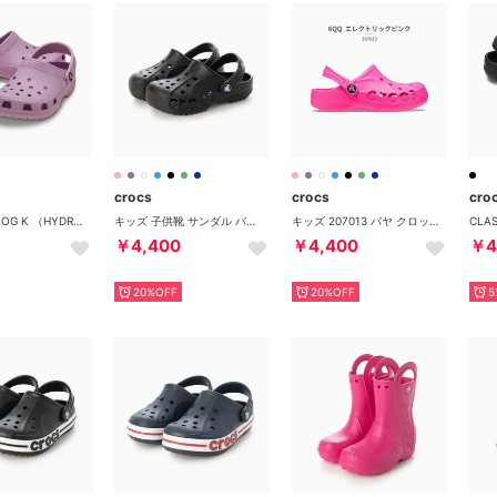
crocs
crocs
cro
CLASSIC CLOG K （HYDRANGEA）
キッズ 子供靴 サンダル バヤ クロッグ キッズ 207013 （ブラック）
キッズ 207013 バヤ クロッグ KIDS' BAYA CLOG 001 100 456 6QQ （6QQ_エレクトリックピンク）
￥4,400
￥4,400
￥4
20%OFF
20%OFF
5