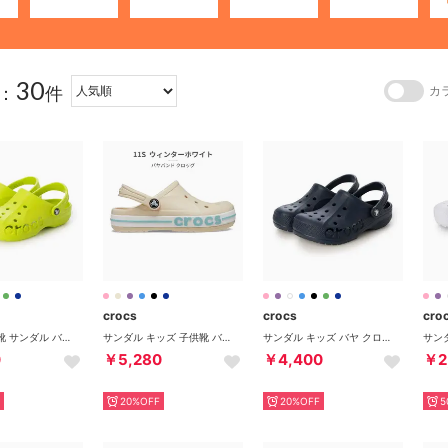
30
：
件
カ
crocs
crocs
cro
キッズ 子供靴 サンダル バヤ クロッグ キッズ 207013 （グリーン）
サンダル キッズ 子供靴 バヤバンド クロッグ 207019 2026春夏 BAYABAND CLOG サボ （ベージュ）
サンダル キッズ バヤ クロッグ 207013 KIDS' BAYA CLOG （ネイビー）
0
￥5,280
￥4,400
￥2
20%OFF
20%OFF
5