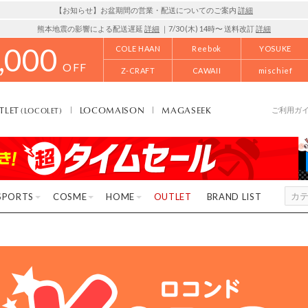
【お知らせ】お盆期間の営業・配送についてのご案内
詳細
熊本地震の影響による配送遅延
詳細
｜7/30 (木) 14時〜 送料改訂
詳細
,000
COLE HAAN
Reebok
YOSUKE
OFF
Z-CRAFT
CAWAII
mischief
TLET
LOCOMAISON
MAGASEEK
(LOCOLET)
ご利用ガ
SPORTS
COSME
HOME
OUTLET
BRAND LIST