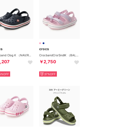
cs
crocs
Crocband Clog K （NAV/RED）
CrocbandCrsrSndlK （BAL/LAV）
,207
￥2,750
5%OFF
37%OFF