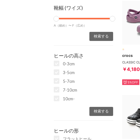
靴幅 (ワイズ)
A（細め）〜
F（広め）
ヒールの高さ
crocs
0-3cm
￥4,180
3-5cm
5-7cm
5%OFF
7-10cm
10cm-
ヒールの形
フラットヒール