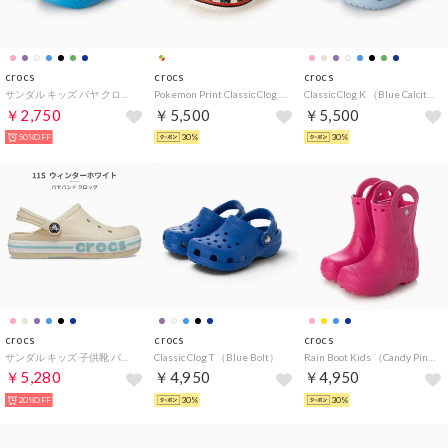
crocs
crocs
crocs
サンダル キッズ バヤ クロッグ 207013 KIDS' BAYA CLOG 456_オーシャン（ブルー）
Pokemon Print Classic Clog T （Multi）
Classic Clog K （Blue Calcite）
￥2,750
￥5,500
￥5,500
50%OFF
30%
30%
crocs
crocs
crocs
サンダル キッズ 子供靴 バヤバンド クロッグ 207019 2026春夏 BAYABAND CLOG サボ （ベージュ）
Classic Clog T （Blue Bolt）
Rain Boot Kids （Candy Pink）
￥5,280
￥4,950
￥4,950
20%OFF
30%
30%