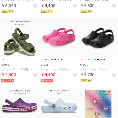
Pokemon Print Cls Clg K （Multi）
Crocband Cruiser Sandal K （Venetian/Blue Bolt）
Crocband Cruiser Sandal T （Navy/Varsity Red）
￥6,050
￥4,400
￥5,500
30%
30%
30%
crocs
crocs
crocs
サンダル キッズ 子供靴 バヤバンド 211054 KIDS’ BAYABAND SANDAL （カーキ）
サンダル キッズ 子供靴 バヤ クロッグ 207013 KIDS' BAYA CLOG （ピンク）
Classic Clog K （Black）
￥4,400
￥4,400
￥4,730
20%OFF
20%OFF
30%