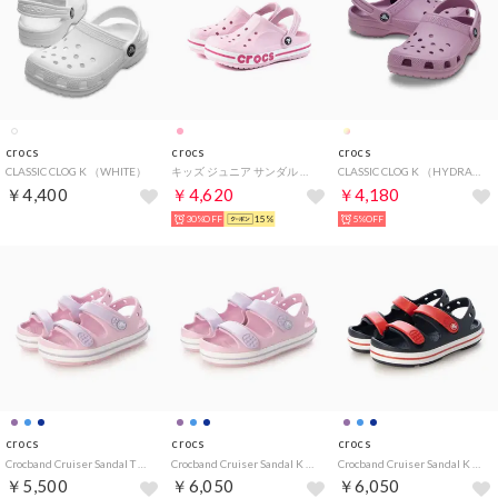
crocs
crocs
crocs
CLASSIC CLOG K （WHITE）
キッズ ジュニア サンダル バヤバンド クロッグ キッズ KIDS' BAYABAND CLOG 207019 サボサンダル 正規品 （Bピンク/Cピンク）
CLASSIC CLOG K （HYDRANGEA）
￥4,400
￥4,620
￥4,180
30%OFF
15%
5%OFF
crocs
crocs
crocs
Crocband Cruiser Sandal T （Ballerina/Lavender）
Crocband Cruiser Sandal K （Ballerina/Lavender）
Crocband Cruiser Sandal K （Navy/Varsity Red）
￥5,500
￥6,050
￥6,050