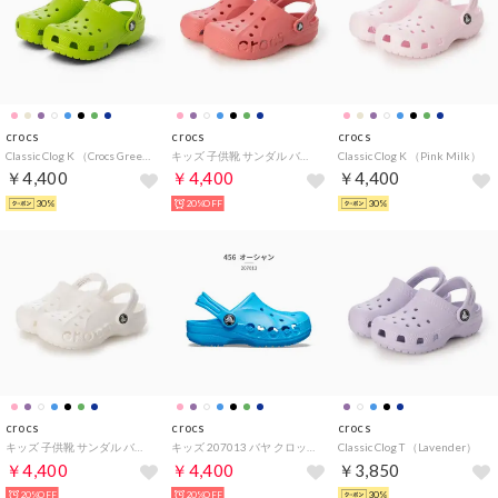
crocs
crocs
crocs
Classic Clog K （Crocs Green）
キッズ 子供靴 サンダル バヤ クロッグ キッズ 207013 （ピンク）
Classic Clog K （Pink Milk）
￥4,400
￥4,400
￥4,400
30%
20%OFF
30%
crocs
crocs
crocs
キッズ 子供靴 サンダル バヤ クロッグ キッズ 207013 （ホワイト）
キッズ 207013 バヤ クロッグ KIDS' BAYA CLOG 001 100 456 6QQ 456_オーシャン（ブルー）
Classic Clog T （Lavender）
￥4,400
￥4,400
￥3,850
20%OFF
20%OFF
30%