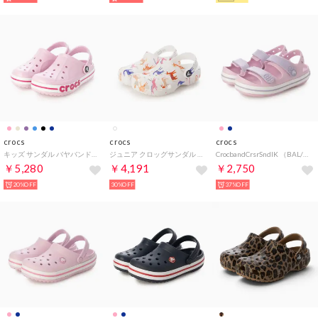
crocs
crocs
crocs
キッズ サンダル バヤバンド クロッグ 207019 (ピンク)
ジュニア クロッグサンダル Kids Classic Character Print Clog_キッズ プリント クロッグ 209695-9CD （Unicorn）
CrocbandCrsrSndlK （BAL/LAV）
￥5,280
￥4,191
￥2,750
20%OFF
30%OFF
37%OFF