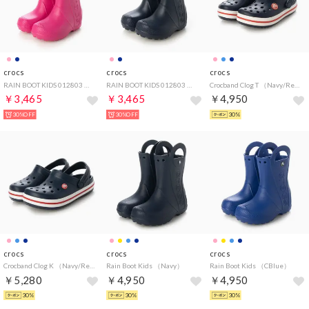
crocs
crocs
crocs
RAIN BOOT KIDS 012803 （ピンク）
RAIN BOOT KIDS 012803 （ネイビー）
Crocband Clog T （Navy/Red）
￥3,465
￥3,465
￥4,950
30%OFF
30%OFF
30%
crocs
crocs
crocs
Crocband Clog K （Navy/Red）
Rain Boot Kids （Navy）
Rain Boot Kids （CBlue）
￥5,280
￥4,950
￥4,950
30%
30%
30%