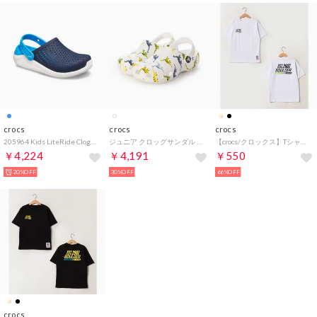
crocs
crocs
crocs
205964 Kids LiteRide Clogキッズ ライトライドクロッグ （Navy/White_462）
ジュニア クロッグサンダル Kids Classic Character Print Clog_キッズ プリント クロッグ 209695-9DH （Dinosaur）
【crocs/クロックス】Tシャツ （WT）
￥4,224
￥4,191
￥550
20%OFF
30%OFF
66%OFF
crocs