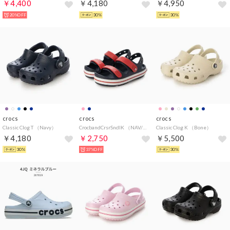
￥4,400
￥4,180
￥4,950
20%OFF
30%
30%
crocs
crocs
crocs
Classic Clog T （Navy）
CrocbandCrsrSndlK （NAV/RED）
Classic Clog K （Bone）
￥4,180
￥2,750
￥5,500
30%
37%OFF
30%