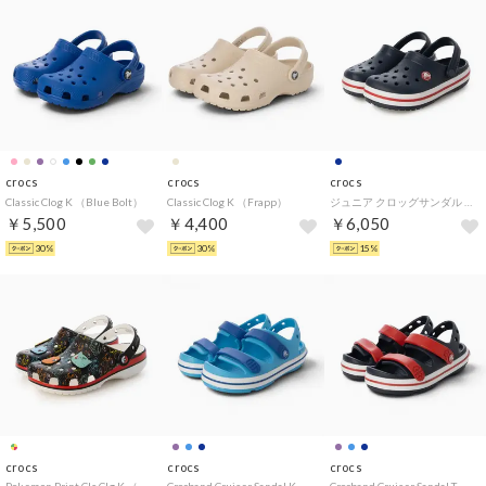
crocs
crocs
crocs
Classic Clog K （Blue Bolt）
Classic Clog K （Frapp）
ジュニア クロッグサンダル Crocband Clog K 207006-485 （Navy/Red）
￥5,500
￥4,400
￥6,050
30%
30%
15%
crocs
crocs
crocs