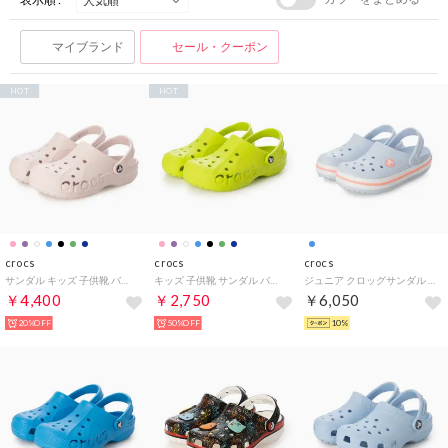
マイブランド
セール・クーポン
HOT
HOT
crocs
crocs
crocs
サンダル キッズ 子供靴 バヤ クロッグ 207013 KIDS' BAYA CLOG （ピンク）
キッズ 子供靴 サンダル バヤ クロッグ キッズ 207013 （グリーン）
ジュニア クロッグサンダル Crocband Clog K 207006-4XQ （Blue Frost/Guava）
￥4,400
￥2,750
￥6,050
20%OFF
50%OFF
10%