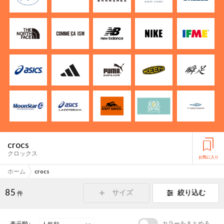
crocs
クロックス
お気に入り
ホーム
crocs
85
サイズ
絞り込む
件
カラーをまとめる
表示順 :