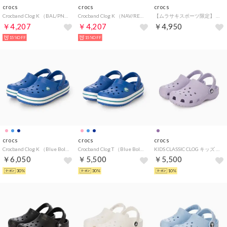
crocs
crocs
crocs
Crocband Clog K （BAL/PNK）
Crocband Clog K （NAV/RED）
【ムラサキスポーツ限定】 CLASSIC ANIMAL CLOG K クラシック アニマル クロッグ 211881 2LD （レオパード）
￥4,207
￥4,207
￥4,950
15%OFF
15%OFF
crocs
crocs
crocs
Crocband Clog K （Blue Bolt/Turbo Teal）
Crocband Clog T （Blue Bolt/Turbo Teal）
KIDS CLASSIC CLOG キッズ クラシック クロッグ 206991 530 （ラベンダー）
￥6,050
￥5,500
￥5,500
30%
30%
10%