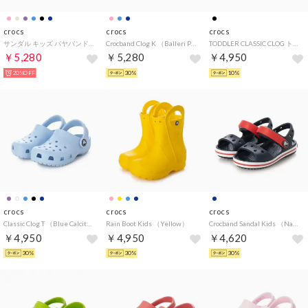
crocs
crocs
crocs
サンダル キッズ バヤバンド クロッグ 207019 BAYABAND CLOG サボ （ブルー）
Crocband Clog K （Balleri Pk）
TODDLER CLASSIC CLOG トドラー クラシック クロッグ 206990 001 （ブラック）
￥5,280
￥5,280
￥4,950
20%OFF
30%
10%
crocs
crocs
crocs
Classic Clog T （Blue Calcite）
Rain Boot Kids （Yellow）
Crocband Sandal Kids （Navy/Red）
￥4,950
￥4,950
￥4,620
30%
30%
30%