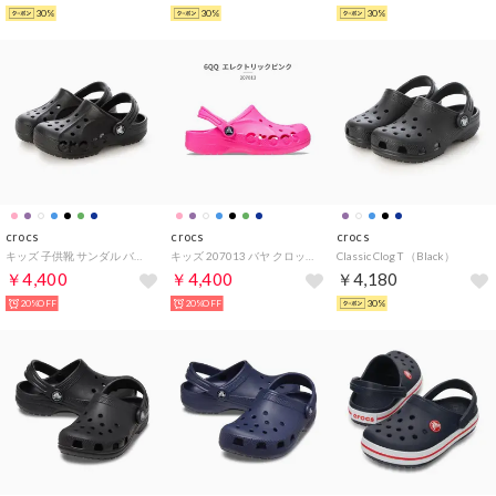
30%
30%
30%
crocs
crocs
crocs
キッズ 子供靴 サンダル バヤ クロッグ キッズ 207013 （ブラック）
キッズ 207013 バヤ クロッグ KIDS' BAYA CLOG 001 100 456 6QQ （6QQ_エレクトリックピンク）
Classic Clog T （Black）
￥4,400
￥4,400
￥4,180
20%OFF
20%OFF
30%