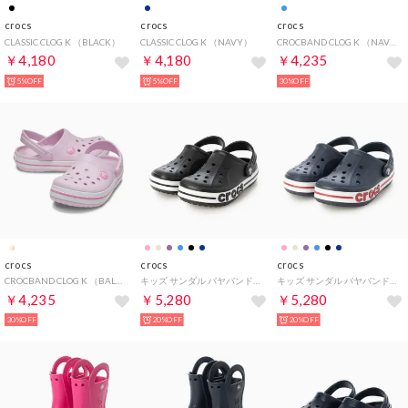
crocs
crocs
crocs
CLASSIC CLOG K （BLACK）
CLASSIC CLOG K （NAVY）
CROCBAND CLOG K （NAVY/RED）
￥4,180
￥4,180
￥4,235
5%OFF
5%OFF
30%OFF
crocs
crocs
crocs
CROCBAND CLOG K （BALLERINA PINK）
キッズ サンダル バヤバンド クロッグ 207019 (ブラック)
キッズ サンダル バヤバンド クロッグ 207019 (ネイビー)
￥4,235
￥5,280
￥5,280
30%OFF
20%OFF
20%OFF