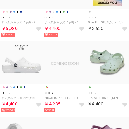
crocs
crocs
crocs
サンダル キッズ 子供靴 バヤバンド クロッグ 207019 2026春夏 BAYABAND CLOG サボ （パープル）
サンダル キッズ 子供靴 バヤ クロッグ 207013 KIDS' BAYA CLOG 5FA ドリームスケープ（ライトパープル）
SilverPink5P ジビッツ （シルバー）
￥5,280
￥4,400
￥2,620
20%OFF
20%OFF
crocs
crocs
crocs
サンダル キッズ バヤ クロッグ 207013 KIDS' BAYA CLOG （ホワイト）
PIKACHU PINK CLS CLG K （MULTI）
CLASSIC CLOG K （MINT TINT）
￥4,400
￥4,235
￥4,400
20%OFF
30%OFF