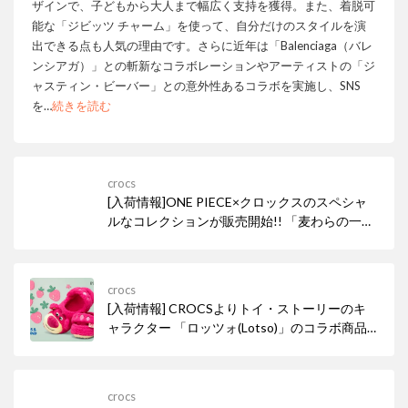
ザインで、子どもから大人まで幅広く支持を獲得。また、着脱可
能な「ジビッツ チャーム」を使って、自分だけのスタイルを演
出できる点も人気の理由です。さらに近年は「Balenciaga（バレ
ンシアガ）」との斬新なコラボレーションやアーティストの「ジ
ャスティン・ビーバー」との意外性あるコラボを実施し、SNS
を
…
続きを読む
crocs
[入荷情報]ONE PIECE×クロックスのスペシャ
ルなコレクションが販売開始!! 「麦わらの一
味」の冒険心を足元に宿す、特別なコラボレー
ションモデルが3型登場！ また、ルフィ・ゾ
ロ・サンジ・ナミ・チョッパーのジビッツや豪
crocs
華な5個パックも同時発売!
[入荷情報] CROCSよりトイ・ストーリーのキ
ャラクター 「ロッツォ(Lotso)」のコラボ商品
が本日発売！ ロッツォの愛くるしい毛並みを表
現した、ふわふわのピンク色のフリース素材が
アッパー全体を覆い、立体的な耳や鼻、愛らし
crocs
い目がデザインされた一足が登場！