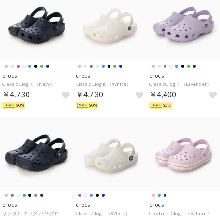
crocs
crocs
crocs
Classic Clog K （Navy）
Classic Clog K （White）
Classic Clog K （Lavender）
￥4,730
￥4,730
￥4,400
30%
30%
30%
crocs
crocs
crocs
サンダル キッズ バヤ クロッグ 207013 KIDS' BAYA CLOG （ネイビー）
Classic Clog T （White）
Crocband Clog T （Balleri Pk）