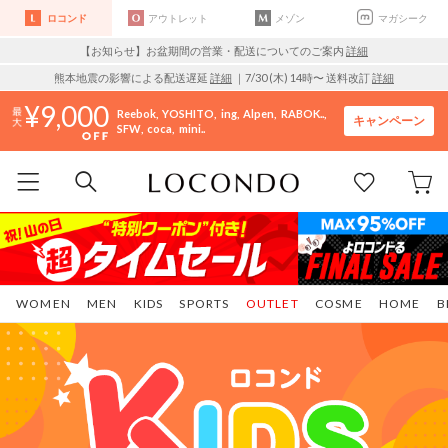
ロコンド
アウトレット
メゾン
マガシーク
【お知らせ】お盆期間の営業・配送についてのご案内
詳細
熊本地震の影響による配送遅延
詳細
｜7/30 (木) 14時〜 送料改訂
詳細
9,000
Reebok
YOSHITO
ing
Alpen
RABOK..
キャンペーン
SFW
coca
mini..
WOMEN
MEN
KIDS
SPORTS
OUTLET
COSME
HOME
B