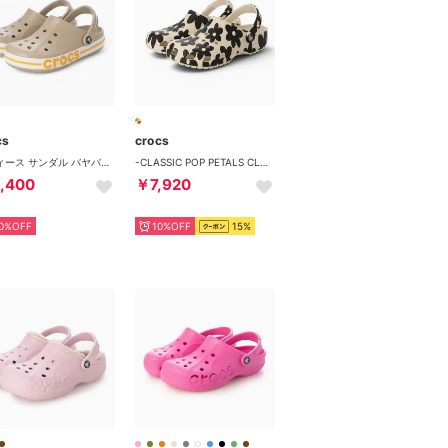
cs
crocs
レディース サンダル バヤバンド クロッグ 205089 （2V3）
-CLASSIC POP PETALS CLOG SUMMIT WHITE/MULTI 【214090-2MT】 （WHITE/MULTI）
,400
￥7,920
0%OFF
10%OFF
15%