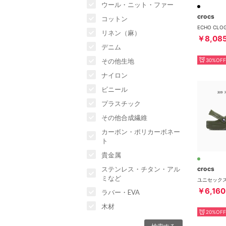
ウール・ニット・ファー
crocs
コットン
ECHO CLO
リネン（麻）
￥8,08
デニム
30%OFF
その他生地
ナイロン
ビニール
プラスチック
その他合成繊維
カーボン・ポリカーボネー
ト
貴金属
crocs
ステンレス・チタン・アル
ミなど
￥6,160
ラバー・EVA
木材
20%OFF