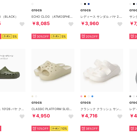
crocs
crocs
cro
G （BLACK）
ECHO CLOG （ATMOSPHERE）
レディース サンダル バヤ 2.0 スライド 208215 (ブラック)
5
￥8,085
￥3,960
￥7
5%
30%OFF
5%
20%OFF
2
crocs
crocs
cro
ユニセックス 10126 バヤ クロッグ BAYA CLOG 001 100 2V3 309 410 （309_アーミーグリーン）
CLASSIC PLATFORM SLIDE（クラシック プラットフォーム スライド）208180【厚底】 （ボーン）
クラシック クラッシュ サンダル サンダル （ホワイト）
￥4,950
￥4,716
￥4
10%OFF
10%
38%OFF
2