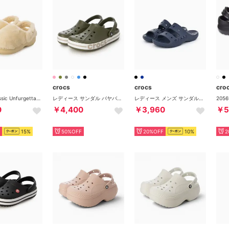
crocs
crocs
cro
Crocs - Classic Unfurgettable Clog Vanila 【211116-108】 （VANILA）
レディース サンダル バヤバンド クロッグ 205089 （カーキ）
レディース メンズ サンダル バヤサンダル 207627 シャワーサンダル 定番 歩きやすい 軽い プール 海 （ネイビー）
0
￥4,400
￥3,960
￥5
15%
50%OFF
20%OFF
10%
2