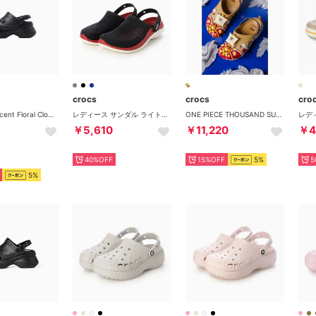
crocs
crocs
cro
Bae Translucent Floral Clog （BLACK）
レディース サンダル ライトライド 360 クロッグ 206708 (ネイビー)
ONE PIECE THOUSAND SUNNY CLASSIC CLOG （MULTI）
￥5,610
￥11,220
￥4
40%OFF
15%OFF
5%
5
5%