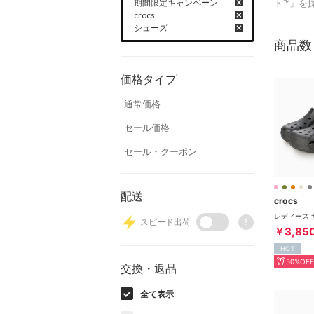
期間限定キャンペーン
ト™」を
crocs
シューズ
商品数
価格タイプ
通常価格
セール価格
セール・クーポン
配送
crocs
スピード出荷
?
￥3,85
HOT
50%OFF
交換・返品
全て表示