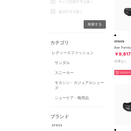
サイズ交換不可を除く
返品不可を除く
crocs
カテゴリ
レディースファッション
￥9,817
在庫なし
サンダル
スニーカー
15%OFF
モカシン・カジュアルシュー
ズ
シューケア・靴用品
ブランド
crocs