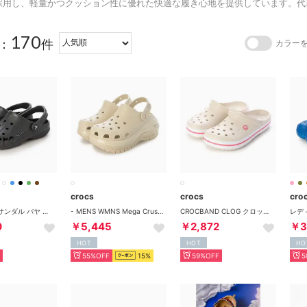
採用し、軽量かつクッション性に優れた快適な履き心地を提供しています。代
170
：
件
カラー
crocs
crocs
cro
レディース サンダル バヤ クロッグ 10126(グレー) （グレー）
- MENS WMNS Mega Crush Clog Bone 【207988-2Y2】 （Bone）
CROCBAND CLOG クロックバンド クロッグ サンダル （スタッコ/メロン）
0
￥5,445
￥2,872
￥3
HOT
HOT
HO
55%OFF
15%
59%OFF
5