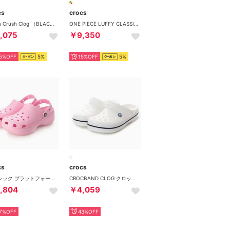
cs
crocs
Mega Crush Clog （BLACK）
ONE PIECE LUFFY CLASSIC CLOG （MULTI）
,075
￥9,350
5%OFF
5%
15%OFF
5%
cs
crocs
クラシック プラットフォーム クロッグ サンダル （フラミンゴ）
CROCBAND CLOG クロックバンド クロッグ サンダル （ホワイト）
,804
￥4,059
7%OFF
43%OFF