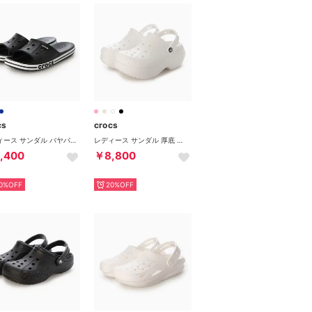
cs
crocs
レディース サンダル バヤバンド スライド 205392 （ブラック）
レディース サンダル 厚底 ベラ クロッグ 210062 （ホワイト）
,400
￥8,800
0%OFF
20%OFF