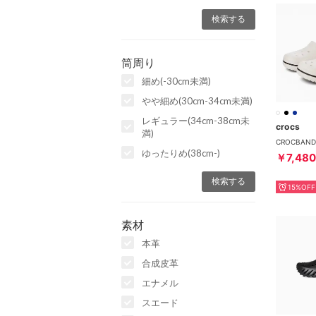
筒周り
細め(-30cm未満)
やや細め(30cm-34cm未満)
レギュラー(34cm-38cm未
crocs
満)
CROCBAND
ゆったりめ(38cm-)
￥7,480
15%OFF
素材
本革
合成皮革
エナメル
スエード