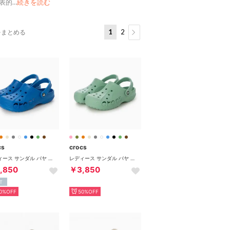
表的
…
続きを読む
1
2
をまとめる
cs
crocs
レディース サンダル バヤ クロッグ 10126 （ブルー）
レディース サンダル バヤ クロッグ 10126 （グリーン）
,850
￥3,850
T
0%OFF
50%OFF