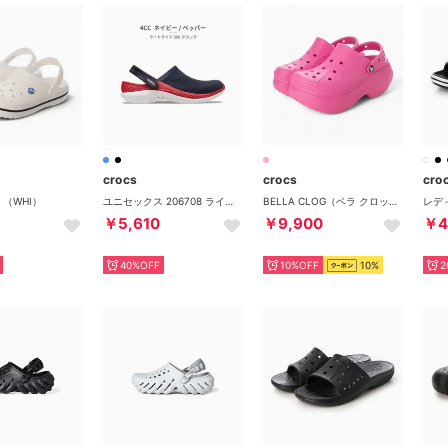
crocs
crocs
cro
 （WHI）
ユニセックス 206708 ライトライド 360 クロッグ 0DD 0DT 2Y2 4CC 4LC 060 （4CC_ネイビー/ペッパー）
BELLA CLOG（ベラ クロッグ）210062 （エレクトリックピンク）
￥5,610
￥9,900
￥4
40%OFF
10%OFF
10%
2