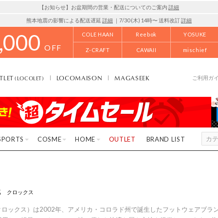
【お知らせ】お盆期間の営業・配送についてのご案内
詳細
熊本地震の影響による配送遅延
詳細
｜7/30 (木) 14時〜 送料改訂
詳細
,000
COLE HAAN
Reebok
YOSUKE
OFF
Z-CRAFT
CAWAII
mischief
TLET
LOCOMAISON
MAGASEEK
(LOCOLET)
ご利用ガ
SPORTS
COSME
HOME
OUTLET
BRAND LIST
s
クロックス
s（クロックス）は2002年、アメリカ・コロラド州で誕生したフットウェアブ