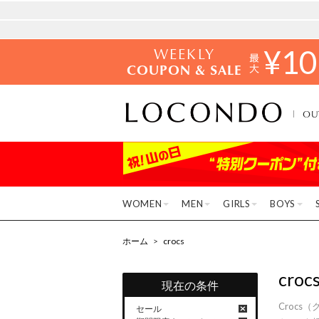
WEEKLY
¥
10
COUPON & SALE
OU
WOMEN
MEN
GIRLS
BOYS
ホーム
>
crocs
croc
現在の条件
Croc
セール