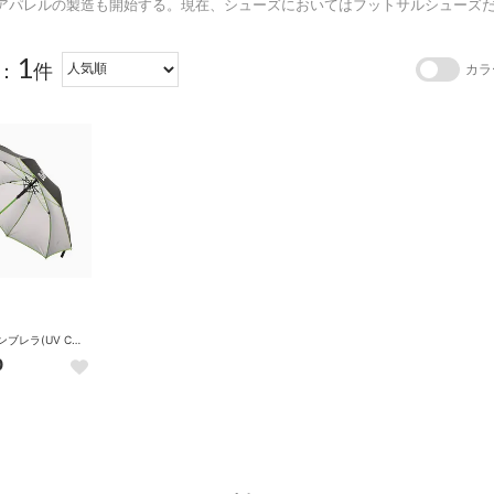
アパレルの製造も開始する。現在、シューズにおいてはフットサルシューズ
1
：
件
カラ
UVカットアンブレラ(UV CUT UMBRELLA) （BLACK）
0