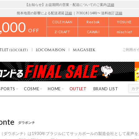
【お知らせ】お盆期間の営業・配送についてのご案内
詳細
熊本地震の影響による配送遅延
詳細
｜7/30 (木) 14時〜 送料改訂
詳細
,000
COLE HAAN
Reebok
YOSUKE
OFF
Z-CRAFT
CAWAII
mischief
TLET
LOCOMAISON
MAGASEEK
(LOCOLET)
ご利用ガ
SPORTS
COSME
HOME
OUTLET
BRAND LIST
onte
ダウポンチ
onte（ダウポンチ）は1930年ブラジルにてサッカボールの製造会社として産声