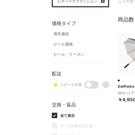
レディースファッション
ューズや
商品数
価格タイプ
通常価格
セール価格
セール・クーポン
配送
スピード出荷
?
DalPonte
￥4,95
交換・返品
全て表示
サイズ交換不可を除く