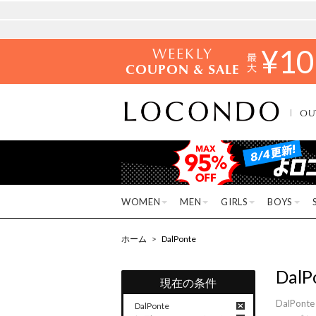
WEEKLY
¥
10
COUPON & SALE
OU
WOMEN
MEN
GIRLS
BOYS
ホーム
>
DalPonte
DalP
現在の条件
DalP
DalPonte