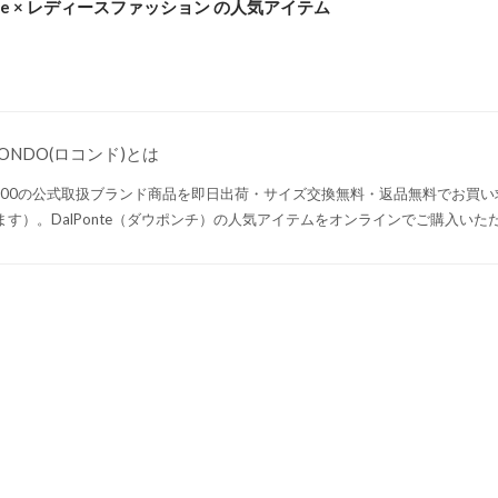
onte × レディースファッション の人気アイテム
CONDO(ロコンド)とは
,000の公式取扱ブランド商品を即日出荷・サイズ交換無料・返品無料でお買
ます）。DalPonte（ダウポンチ）の人気アイテムをオンラインでご購入いた