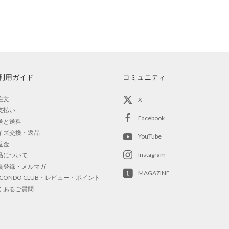
利用ガイド
コミュニティ
注文
X
支払い
Facebook
送と送料
イズ交換・返品
YouTube
返金
Instagram
品について
員登録・メルマガ
MAGAZINE
OCONDO CLUB・レビュー・ポイント
くあるご質問