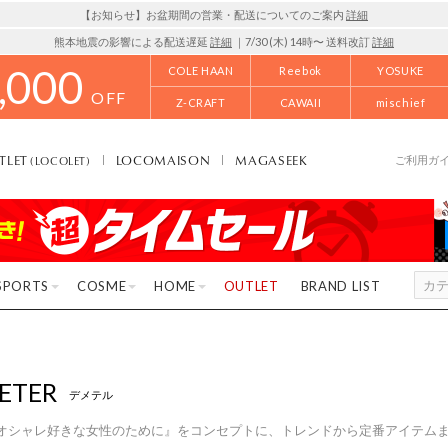
【お知らせ】お盆期間の営業・配送についてのご案内
詳細
熊本地震の影響による配送遅延
詳細
｜7/30 (木) 14時〜 送料改訂
詳細
,000
COLE HAAN
Reebok
YOSUKE
OFF
Z-CRAFT
CAWAII
mischief
TLET
LOCOMAISON
MAGASEEK
(LOCOLET)
ご利用ガ
SPORTS
COSME
HOME
OUTLET
BRAND LIST
ETER
デメテル
オシャレ好きな女性のために』をコンセプトに、トレンドから定番アイテム