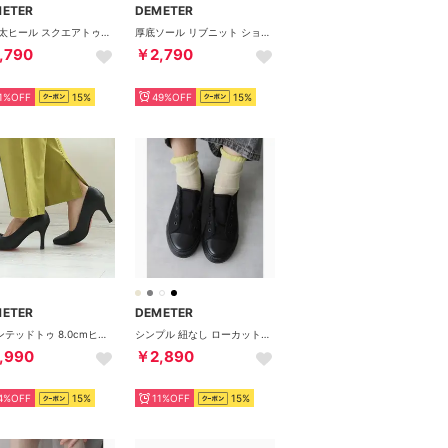
METER
DEMETER
厚底 太ヒール スクエアトゥ チュール素材 ミュールサンダル （ホワイト）
厚底ソール リブニット ショートブーツ （ブラック）
,790
￥2,790
1%OFF
15%
49%OFF
15%
METER
DEMETER
ポインテッドトゥ 8.0cmヒールレッドソールパンプス （ブラックスムース）
シンプル 紐なし ローカット キャンバス スリッポン スニーカー （オールブラック）
,990
￥2,890
4%OFF
15%
11%OFF
15%