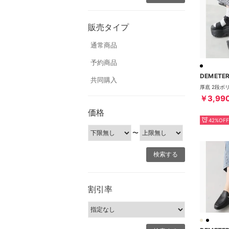
販売タイプ
通常商品
予約商品
DEMETE
共同購入
￥3,99
価格
42%OFF
〜
割引率