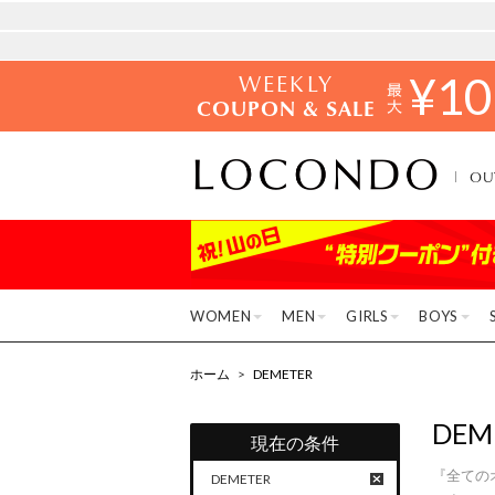
WEEKLY
¥
10
COUPON & SALE
OU
WOMEN
MEN
GIRLS
BOYS
ホーム
>
DEMETER
DEM
現在の条件
『全ての
DEMETER