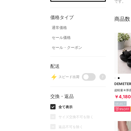
です。
価格タイプ
商品数
通常価格
セール価格
セール・クーポン
配送
スピード出荷
?
DEMETE
交換・返品
￥4,180
SELECT
全て表示
9%OFF
サイズ交換不可を除く
返品不可を除く