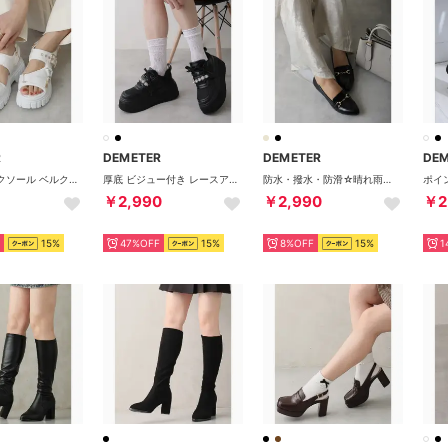
R
DEMETER
DEMETER
DE
厚底 トラックソール ベルクロ スポーツサンダル （ホワイト）
厚底 ビジュー付き レースアップ スニーカー （ブラック）
防水・撥水・防滑☆晴れ雨兼用 幅広 3E ポインテッドトゥ ビット付き ローファー レインパンプス レインシューズ （ブラックエナメル）
￥2,990
￥2,990
￥2
15%
47%OFF
15%
8%OFF
15%
1