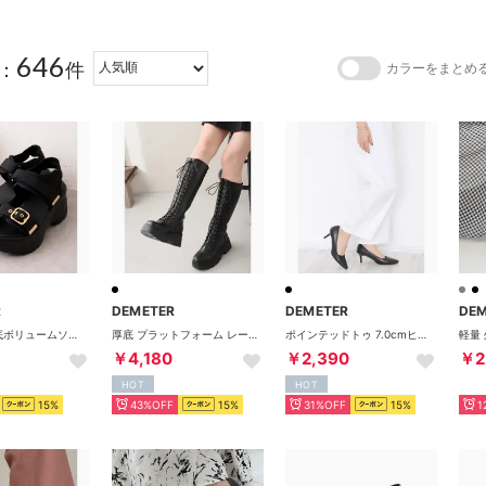
646
：
件
カラーをまとめ
R
DEMETER
DEMETER
DE
超軽量☆厚底ボリュームソール ベルクロ バックル スポーツサンダル （ブラック/ブラック）
厚底 プラットフォーム レースアップ ロングブーツ （ブラックスムース）
ポインテッドトゥ 7.0cmヒールフォーマルパンプス （ブラックスムース）
￥4,180
￥2,390
￥2
HOT
HOT
15%
43%OFF
15%
31%OFF
15%
1