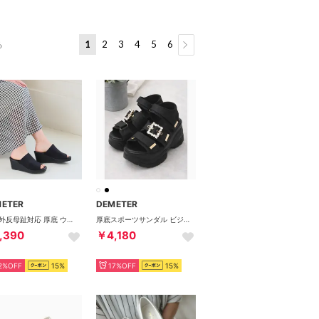
1
2
3
4
5
6
る
METER
DEMETER
軽量 外反母趾対応 厚底 ウェッジソール ストレッチ ミュール サンダル レディース （ブラック）
厚底スポーツサンダル ビジューバックル付き ベルクロ仕様 （ブラック/ブラック）
,390
￥4,180
2%OFF
15%
17%OFF
15%