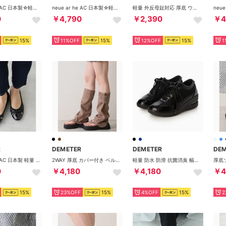
neue ar he AC 日本製☆軽量 幅広3E スクエアトゥ エナメル ローヒール ローファー パンプス （ブラック）
neue ar he AC 日本製☆軽量 幅広3E スクエアトゥ エナメル ローヒール ローファー パンプス （オーク）
軽量 外反母趾対応 厚底 ウェッジソール ストレッチ ミュール サンダル レディース （グレー）
0
￥4,790
￥2,390
￥4
15%
11%OFF
15%
12%OFF
15%
1
R
DEMETER
DEMETER
DE
neue ar he AC 日本製 軽量 幅広 3E リボン キルティング ローヒール パンプス （ブラック）
2WAY 厚底 カバー付き ベルト トングブーツサンダル （オーク）
軽量 防水 防滑 抗菌消臭 幅広4E 厚底エアーソール コンフォートシューズ （ブラック）
0
￥4,180
￥4,180
￥4
15%
23%OFF
15%
4%OFF
15%
2