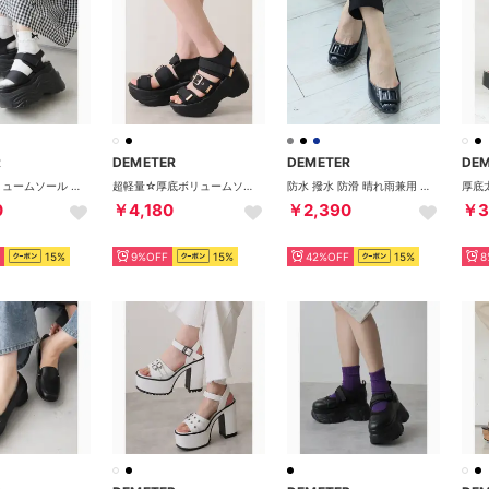
R
DEMETER
DEMETER
DE
厚底 2段ボリュームソール ベルクロ スポーツサンダル （ブラック）
超軽量☆厚底ボリュームソール ベルクロ バックル スポーツサンダル （ブラック/ブラック）
防水 撥水 防滑 晴れ雨兼用 幅広3E バックル レインパンプス レインシューズ （ネイビーエナメル）
0
￥4,180
￥2,390
￥3
15%
9%OFF
15%
42%OFF
15%
8