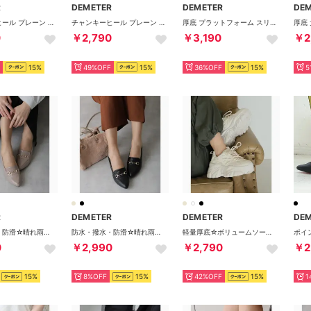
R
DEMETER
DEMETER
DE
チャンキーヒール プレーン ストレッチロングブーツ （ブラックスムース）
チャンキーヒール プレーン ストレッチロングブーツ （ブラックスエード）
厚底 プラットフォーム スリングバック ローファーパンプス （ダークブラウン）
0
￥2,790
￥3,190
￥2
15%
49%OFF
15%
36%OFF
15%
5
R
DEMETER
DEMETER
DE
防水・撥水・防滑☆晴れ雨兼用 幅広 3E ポインテッドトゥ ビット付き ローファー レインパンプス レインシューズ （グレージュエナメル）
防水・撥水・防滑☆晴れ雨兼用 幅広 3E ポインテッドトゥ ビット付き ローファー レインパンプス レインシューズ （ブラックスムース）
軽量厚底☆ボリュームソール ワンカラー ダッドスニーカー （ベージュ）
0
￥2,990
￥2,790
￥2
15%
8%OFF
15%
42%OFF
15%
1