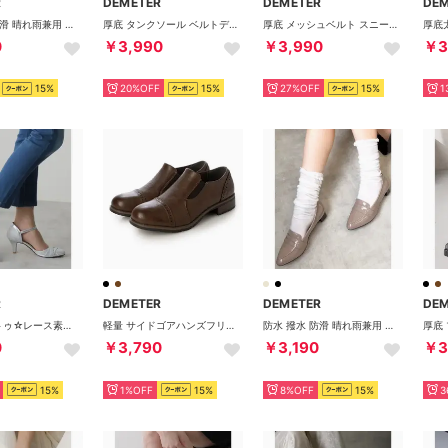
R
DEMETER
DEMETER
DE
防水 撥水 防滑 晴れ雨兼用 幅広3E メタルパーツ ローファー レインパンプス レインシューズ （ブラックスムース）
厚底 タンクソール ベルトデザイン アンクルストラップサンダル （ホワイト）
厚底 メッシュベルト スニーカー （ブラック）
0
￥3,990
￥3,990
￥3
15%
20%OFF
15%
27%OFF
15%
1
R
DEMETER
DEMETER
DE
アーモンドトゥ☆レース素材 セパレート オケージョンパンプス （シルバー）
軽量 サイドゴアハンズフリーカジュアルシューズ （ダークブラウン）
防水 撥水 防滑 晴れ雨兼用 幅広 3E ポインテッドトゥ コイン レインローファー レインパンプス （グレージュエナメル）
0
￥3,790
￥3,190
￥3
15%
1%OFF
15%
8%OFF
15%
3