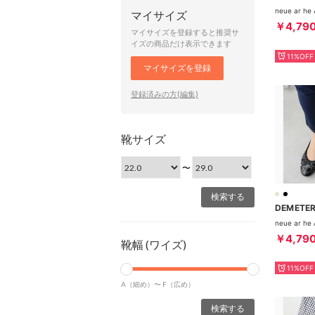
マイサイズ
￥4,79
マイサイズを登録すると推奨サ
イズの商品だけ表示できます
11%OFF
マイサイズを登録
登録済みの方(編集)
靴サイズ
〜
DEMETE
￥4,79
靴幅 (ワイズ)
11%OFF
A（細め）〜
F（広め）