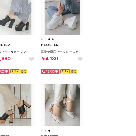
METER
DEMETER
厚底太ヒール☆オープントゥ ミュールサンダル （オールブラック/スムース）
軽量☆厚底ソール レースアップ スニーカー （ホワイト）
,990
￥4,180
%OFF
15%
13%OFF
15%