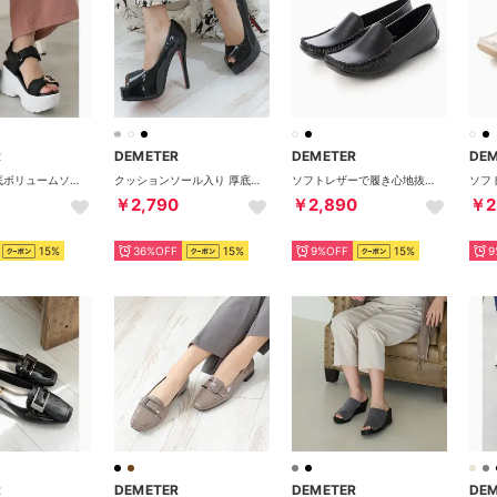
R
DEMETER
DEMETER
DE
超軽量☆厚底ボリュームソール ベルクロ バックル スポーツサンダル （ブラック/ホワイト）
クッションソール入り 厚底ピンヒールオープントゥパンプス （ブラックエナメル）
ソフトレザーで履き心地抜群☆シンプル ドライビングシューズ （ブラック）
￥2,790
￥2,890
￥2
15%
36%OFF
15%
9%OFF
15%
9
R
DEMETER
DEMETER
DE