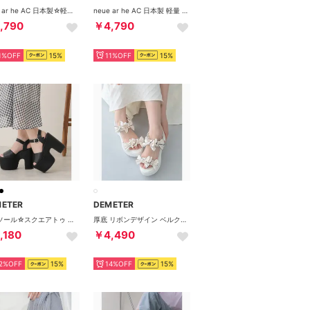
neue ar he AC 日本製☆軽量 幅広3E リボン エナメル ローヒール パンプス （オーク）
neue ar he AC 日本製 軽量 幅広 3E リボン キルティング ローヒール パンプス （ベージュ）
,790
￥4,790
1%OFF
15%
11%OFF
15%
METER
DEMETER
厚底ソール☆スクエアトゥ アンクルストラップサンダル （ブラックスムース）
厚底 リボンデザイン ベルクロ スポーツサンダル （アイボリー）
,180
￥4,490
2%OFF
15%
14%OFF
15%