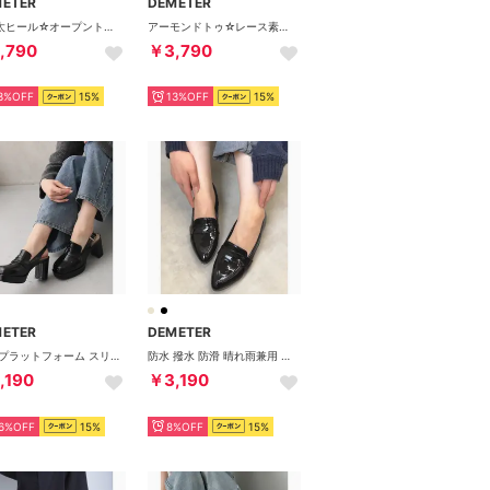
METER
DEMETER
厚底太ヒール☆オープントゥ ミュールサンダル （ブラック）
アーモンドトゥ☆レース素材 セパレート オケージョンパンプス （ベージュ）
,790
￥3,790
3%OFF
15%
13%OFF
15%
METER
DEMETER
厚底 プラットフォーム スリングバック ローファーパンプス （ブラック）
防水 撥水 防滑 晴れ雨兼用 幅広 3E ポインテッドトゥ コイン レインローファー レインパンプス （ブラックエナメル）
,190
￥3,190
6%OFF
15%
8%OFF
15%