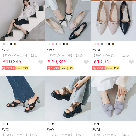
EVOL
EVOL
EVOL
【EVOL/イーボル】 【ふかふか・クッション入り】6cmヒールローファー CA23859 （ブラック）
【EVOL/イーボル】 【ふかふか・クッション入り】ポインテッド2cmリボンパンプス JA5956 （ドット）
【EVOL/イーボル】 【ふかふか・クッション入り】ポインテッド2cmリボンパンプス JA5956 （ピンクスエード）
￥10,345
￥10,345
￥10,345
5%OFF
15%
5%OFF
15%
5%OFF
15%
EVOL
EVOL
EVOL
【EVOL/イーボル】【クッション入り】クロスデザインクリアヒールサンダル IY5625 (ブラック)
【EVOL/イーボル】 【XS-Lサイズ展開・美脚効果】クリアチューブ11cm厚底サンダル JA4023 （ブラック）
【EVOL/イーボル】 【柔らかい・クッション入り】チュールリボンモチーフパンプス JA5958 （グレーコンビ）