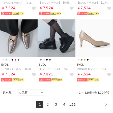
【EVOL/イーボル】 【S-LLサイズ展開・クッション入り】スクエアストラップブロックヒールサンダル JA5965 （ベージュ）
【EVOL/イーボル】 【軽量・クッション入り】メタルリングフラットトングサンダル JA5964 （ブラウンスエード）
【EVOL/イーボル】 【ふかふか・クッション入り】スクエアゴールドステッチフラットパンプス IZ5810 （アイボリー）
￥7,524
￥7,524
￥7,524
5%OFF
15%
5%OFF
15%
5%OFF
15%
EVOL
EVOL
EVOL
【EVOL/イーボル】【軽量・柔らかい】ゴールドモチーフスクエアパンプス IY5601 （エタン）
【EVOL/イーボル】【XS-LLサイズ展開・軽量】2WAY8cm厚底レースアップシューズ IY5734 (ブラック)
晴雨兼用【EVOL/イーボル】 ポインテッドパンプス IR9594 （ベージュエナメル）
￥7,524
￥7,821
￥7,524
5%OFF
10%
21%OFF
15%
5%OFF
15%
表示順 :
1 ～ 120件 (全1,209件)
1
2
3
4
...11