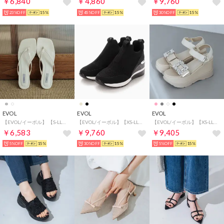
￥6,840
￥4,860
￥9,760
23%OFF
15%
45%OFF
15%
30%OFF
15%
EVOL
EVOL
EVOL
【EVOL/イーボル】 【S-LLサイズ展開・クッション入り】3.5cmヒールトングサンダル JA4090 （アイボリー）
【EVOL/イーボル】【XS-LLサイズ展開】ヒールアップニットスニーカー IX5543 （ブラック）
【EVOL/イーボル】【XS-LLサイズ展開】厚底バックルサンダル IW5366（アイボリー）
￥6,583
￥9,760
￥9,405
5%OFF
15%
30%OFF
15%
5%OFF
15%