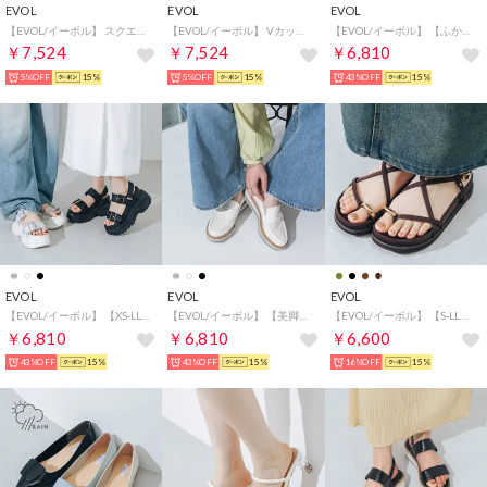
EVOL
EVOL
EVOL
【EVOL/イーボル】 スクエアブロックヒールサンダル IW5302 （ブラック）
【EVOL/イーボル】 Vカットポインテッドスタックヒールパンプス IU5031 （ブラック）
【EVOL/イーボル】 【ふかふか・クッション入り】ポインテッド5.5cmリボンストラップパンプス CA23853 （ベージュコンビ）
￥7,524
￥7,524
￥6,810
5%OFF
15%
5%OFF
15%
43%OFF
15%
EVOL
EVOL
EVOL
【EVOL/イーボル】 【XS-LLサイズ展開・美脚効果】10cm厚底チュールバックルサンダル JA4022 （ブラック）
【EVOL/イーボル】 【美脚効果・22.0-25.0cm展開】厚底プラットフォームローファー JA5921 （アイボリーエナメル）
【EVOL/イーボル】 【S-LLサイズ展開・軽量】軽量厚底クロスストラップトングサンダル JA5908 （ブラウン）
￥6,810
￥6,810
￥6,600
43%OFF
15%
43%OFF
15%
16%OFF
15%