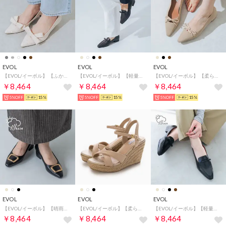
EVOL
EVOL
EVOL
【EVOL/イーボル】 【ふかふか・リボン取り外し可】2WAYリボンポインテッド3.5cmパンプス JA4016 （アイボリーコンビ）
【EVOL/イーボル】 【軽量・晴雨兼用】晴雨兼用ソフトリボンローファー IY5614 （ブラウン）
【EVOL/イーボル】 【柔らかい・ふかふか】ソフトニット3.5cmリボンパンプス JA5980 （ベージュ）
￥8,464
￥8,464
￥8,464
5%OFF
15%
5%OFF
15%
5%OFF
15%
EVOL
EVOL
EVOL
【EVOL/イーボル】 【晴雨兼用・クッション入り】ゴールドバックル4.5cmパンプス IZ5771 （ブラック）
【EVOL/イーボル】【柔らかい】クロスデザインジュートウエッジサンダル IY5627 (ベージュスエード)
【EVOL/イーボル】【軽量・晴雨兼用】晴雨兼用ソフトリボンローファー IY5614 (ブラック)
￥8,464
￥8,464
￥8,464