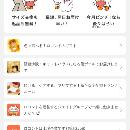
EVOL
シアーチュールで夏っぽさ◎ いつものコーデに
抜け感をプラス！
もっと見る