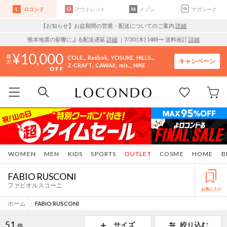
ロコンド
アウトレット
メゾン
マガシーク
【お知らせ】お盆期間の営業・配送についてのご案内
詳細
熊本地震の影響による配送遅延
詳細
｜7/30 (木) 14時〜 送料改訂
詳細
10,000
COLE..
Reebok
YOSUKE
HILLS..
キャンペーン
Z-CRAFT
CAWAII
mis..
NIKE
WOMEN
MEN
KIDS
SPORTS
OUTLET
COSME
HOME
B
FABIO RUSCONI
ファビオルスコーニ
お気に入り
ホーム
FABIO RUSCONI
51
サイズ
絞り込む
件