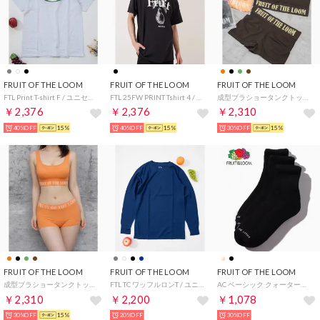
FRUIT OF THE LOOM
FRUIT OF THE LOOM
FRUIT OF THE LOOM
FTL Print T-shirt F / ユニセックス / ジェンダーレス / 韓国ファッション / 半袖Tシャツ / プリントTシャツ （グレー）
FTL 25FW PRINT Tshirt 4 / ユニセックス / ジェンダーレス / 韓国ファッション / 半袖Tシャツ / プリントTシャツ （洋ナシ）
成型ブラショータンクトップタイプ 【返品不可商品】 （ブラウン）
￥2,376
￥2,376
￥2,310
40%OFF
15%
40%OFF
15%
30%OFF
15%
FRUIT OF THE LOOM
FRUIT OF THE LOOM
FRUIT OF THE LOOM
成型ブラショータンクトップタイプ 【返品不可商品】 （オレンジ）
FTL TC ワッフルロンT / ユニセックス / ジェンダーレス （ネイビー）
AC ベーシック クォーター丈ソックス プレゼント ギフト （ブラック）
￥2,310
￥2,200
￥1,078
30%OFF
15%
20%OFF
30%OFF