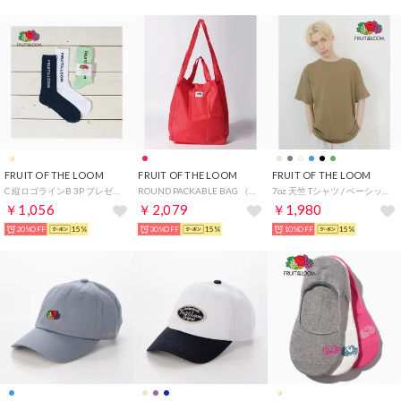
FRUIT OF THE LOOM
FRUIT OF THE LOOM
FRUIT OF THE LOOM
C 縦ロゴラインB 3P プレゼント ギフト （アソート）
ROUND PACKABLE BAG （レッド）
7oz 天竺 Tシャツ / ベーシック 定番 シンプル 着回し ユニセックス （カーキー）
￥1,056
￥2,079
￥1,980
20%OFF
15%
30%OFF
15%
10%OFF
15%