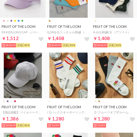
FRUIT OF THE LOOM
FRUIT OF THE LOOM
FRUIT OF THE LOOM
EX KIDS LOGO CAP （パープル）
Q.3Pゆるリッチェル刺繍 （アソート）
A.ゆる刺繍(1) （アソート）
￥1,512
￥1,408
￥1,408
45%OFF
15%
20%OFF
15%
20%OFF
15%
FRUIT OF THE LOOM
FRUIT OF THE LOOM
FRUIT OF THE LOOM
【雑誌掲載】ツイルベースボールローキャップ （ホワイト）
/ 3パッククオーターソックス くるぶし丈 ショートソックス 靴下
【/ フルーツオブザルーム】3足セット ロングソックス クルー丈 靴下 ラインソックス 16156800/16156600 （その他2）
￥1,386
￥1,280
￥1,280
30%OFF
15%
3%OFF
3%OFF