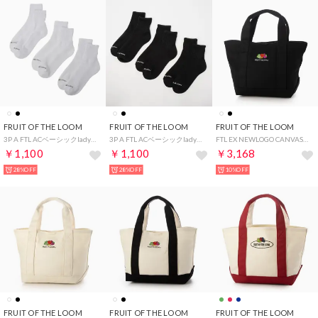
FRUIT OF THE LOOM
FRUIT OF THE LOOM
FRUIT OF THE LOOM
3P A FTL ACベーシックlady's 16449400 （ホワイト）
3P A FTL ACベーシックlady's 16449400 （ブラック）
FTL EX NEWLOGO CANVASLUNCHTOTEBAG （ブラック）
￥1,100
￥1,100
￥3,168
28%OFF
28%OFF
10%OFF
FRUIT OF THE LOOM
FRUIT OF THE LOOM
FRUIT OF THE LOOM