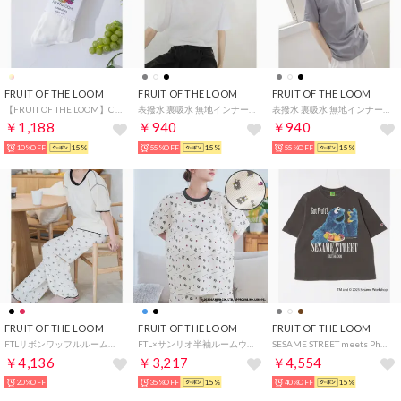
FRUIT OF THE LOOM
FRUIT OF THE LOOM
FRUIT OF THE LOOM
【FRUIT OF THE LOOM】C FTL カラフルラインB / メンズ / クルー丈ソックス / ラインソックス （アソート）
表撥水 裏吸水 無地インナーTシャツ / ユニセックス 機能性 スポーツ アウトドア ストレスフリー プレゼント （ホワイト）
表撥水 裏吸水 無地インナーTシャツ / ユニセックス 機能性 スポーツ アウトドア ストレスフリー プレゼント （M・グレー）
￥1,188
￥940
￥940
10%OFF
15%
55%OFF
15%
55%OFF
15%
FRUIT OF THE LOOM
FRUIT OF THE LOOM
FRUIT OF THE LOOM
FTLリボンワッフルルームウエア （ブラック）
FTL×サンリオ半袖ルームウェア / ワンマイルウェア / パジャマセット ルームセット セットアップ 上下2点セット / リンクコーデ / ギフト プレゼント （ブラック）
SESAME STREET meets Photo T-Shirt C （チャコール）
￥4,136
￥3,217
￥4,554
20%OFF
35%OFF
15%
40%OFF
15%