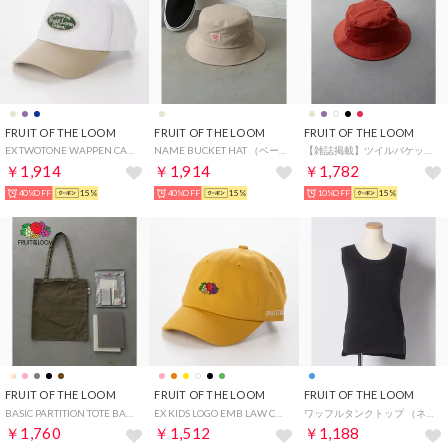
FRUIT OF THE LOOM
FRUIT OF THE LOOM
FRUIT OF THE LOOM
EX TWOTONE WAPPEN CAP （ベージュ）
NAME BUCKET HAT （ベージュ）
【雑誌掲載】ツイルバケットハット （レッド）
￥1,914
￥1,914
￥1,782
40%OFF
15%
40%OFF
15%
10%OFF
15%
FRUIT OF THE LOOM
FRUIT OF THE LOOM
FRUIT OF THE LOOM
BASIC PARTITION TOTE BAG （ブラウン）
EX KIDS LOGO EMB LAW CAP （イエロー）
ワッフルタンクトップ （ネイビー）
￥1,760
￥1,512
￥1,188