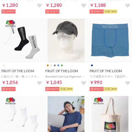
￥1,280
￥1,280
￥1,188
16%OFF
16%OFF
10%OFF
15%
FRUIT OF THE LOOM
FRUIT OF THE LOOM
FRUIT OF THE LOOM
C 縦ロゴ－無－無 ソックス 靴下 （マルチ）
Baseball Low Cap Pigment （89：チャコール）
リブ成型ボクサー 【返品不可商品】 （ネイビー）
￥1,056
￥1,045
￥990
20%OFF
50%OFF
15%
40%OFF
15%