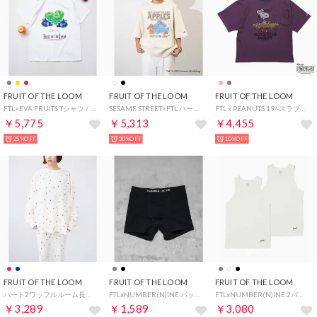
FRUIT OF THE LOOM
FRUIT OF THE LOOM
FRUIT OF THE LOOM
FTL×EVA FRUITS Tシャツ / ユニセックス / ジェンダーレス （パープル）
SESAME STREET×FTL ハーフスリーブ甘編/セサミコラボ/プルオーバー （アイボリー）
FTL x PEANUTS 19/-スラブ天竺2 / ピーナッツ スヌーピー 半袖Tシャツ （パープル）
￥5,775
￥5,313
￥4,455
25%OFF
30%OFF
10%OFF
FRUIT OF THE LOOM
FRUIT OF THE LOOM
FRUIT OF THE LOOM
ハート2ワッフルルーム長袖上下 / 長袖上下2点セット / ブランドロゴ総柄 / ワンマイルウェア （ネイビー）
FTLxNUMBER(N)INE パックボクサーショーツ 【返品不可商品】 （ブラック）
FTLxNUMBER(N)INE 2パックタンクトップ （ホワイト）
￥3,289
￥1,589
￥3,080