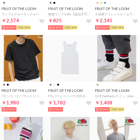
FRUIT OF THE LOOM
FRUIT OF THE LOOM
FRUIT OF THE LOOM
ワッフルクルーネックルームウェア / ユニセックス ギフト 部屋着 パジャマ リラックス プレゼント （M.グレー）
無地ワッフルBX 【返品不可商品】 （チャコール）
小花柄アイレットルームウェア / パジャマ 部屋着 リラックス ギフト 贈り物 ガーリー （イエロー）
￥2,574
￥825
￥2,145
40%OFF
15%
25%OFF
15%
50%OFF
15%
FRUIT OF THE LOOM
FRUIT OF THE LOOM
FRUIT OF THE LOOM
7オンス ヘビーウェイトパックポケットTシャツ 14669000 （ブラック）
FTLバリューパックC100タンク2P （ホワイト）
Q.3P DadSocksライン（black） （アソート）
￥1,980
￥1,782
￥1,408
10%OFF
10%OFF
20%OFF
15%