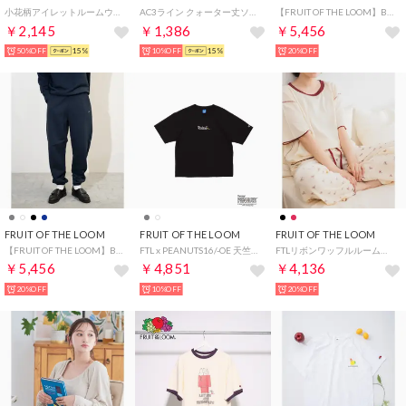
小花柄アイレットルームウェア / パジャマ 部屋着 リラックス ギフト 贈り物 ガーリー （ピンク）
AC3ライン クォーター丈ソックス （マルチ）
【FRUIT OF THE LOOM】BASIC SWEAT PANT / ジップフーディー / ジェンダーレス / シンプル （ブラック）
￥2,145
￥1,386
￥5,456
50%OFF
15%
10%OFF
15%
20%OFF
FRUIT OF THE LOOM
FRUIT OF THE LOOM
FRUIT OF THE LOOM
【FRUIT OF THE LOOM】BASIC SWEAT PANT / ジップフーディー / ジェンダーレス / シンプル （ネイビー）
FTL x PEANUTS16/-OE 天竺T シャツ3 /ウッドストックロゴ 半袖Tシャツ （チャコール）
FTLリボンワッフルルームウエア （レッド）
￥5,456
￥4,851
￥4,136
20%OFF
10%OFF
20%OFF