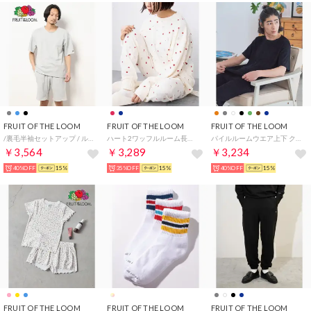
FRUIT OF THE LOOM
FRUIT OF THE LOOM
FRUIT OF THE LOOM
/裏毛半袖セットアップ / ルームウェア パジャマ 部屋着 プレゼント ギフト （M・グレー）
ハート2ワッフルルーム長袖上下 / 長袖上下2点セット / ブランドロゴ総柄 / ワンマイルウェア （レッド）
パイルルームウエア上下 クルー （ブラック）
￥3,564
￥3,289
￥3,234
40%OFF
15%
35%OFF
15%
40%OFF
15%
FRUIT OF THE LOOM
FRUIT OF THE LOOM
FRUIT OF THE LOOM