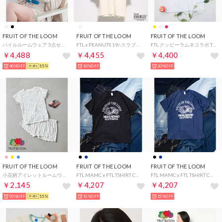
FRUIT OF THE LOOM
FRUIT OF THE LOOM
FRUIT OF THE LOOM
パイルルームウェア 3点セット （アイボリー）
FTL x PEANUTS 19/-スラブ天竺4 / ピーナッツ スヌーピー 半袖Tシャツ （アイボリー）
FTL クッピーラムネコラボ TSHIRT / 限定 / コラボ / Tシャツ / ユニセックス （イエロー）
￥4,488
￥4,455
￥4,400
40%OFF
15%
10%OFF
20%OFF
FRUIT OF THE LOOM
FRUIT OF THE LOOM
FRUIT OF THE LOOM
小花柄アイレットルームウェア / パジャマ 部屋着 リラックス ギフト 贈り物 ガーリー （ブルー）
FTL MAMC x FTL TSHIRT COL / MOANDMO / MO&MO / モーアンドモー / 限定 / コラボ / Tシャツ / ストリート （ブラック）
FTL MAMC x FTL TSHIRT COL / MOANDMO / MO&MO / モーアンドモー / 限定 / コラボ / Tシャツ / ストリート （ネイビー）
￥2,145
￥4,207
￥4,207
50%OFF
15%
15%OFF
15%OFF