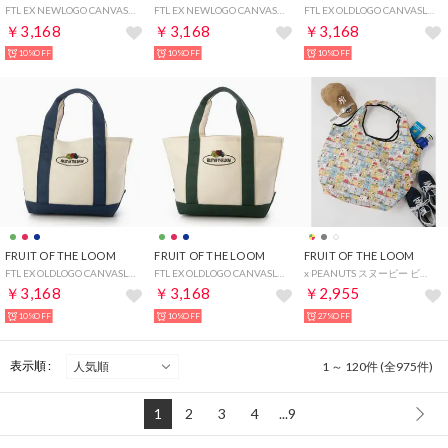
FTL EX NEWLOGO CANVASLUNCHTOTEBAG （オフホワイト）
FTL EX NEWLOGO CANVASLUNCHTOTEBAG （ブラック×ホワイト）
FTL EX OLDLOGO CANVASLUNCHTOTEBAG （レッド）
￥3,168
￥3,168
￥3,168
10%OFF
10%OFF
10%OFF
FRUIT OF THE LOOM
FRUIT OF THE LOOM
FRUIT OF THE LOOM
FTL EX OLDLOGO CANVASLUNCHTOTEBAG （ネイビー）
FTL EX OLDLOGO CANVASLUNCHTOTEBAG （グリーン）
x PEANUTS スヌーピー ビッグエコバッグ （マルチ）
￥3,168
￥3,168
￥2,955
10%OFF
10%OFF
27%OFF
表示順 :
1 ～ 120件 (全975件)
1
2
3
4
...9