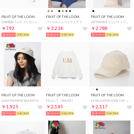
FRUIT OF THE LOOM
FRUIT OF THE LOOM
FRUIT OF THE LOOM
Q 無地底パイル プレゼント ギフト （ホワイト）
パイルルームウエア上下 クルー （ネイビー）
GIFTSHOPキャンバストート （ブラック）
￥792
￥3,234
￥2,788
40%OFF
15%
40%OFF
15%
35%OFF
15%
FRUIT OF THE LOOM
FRUIT OF THE LOOM
FRUIT OF THE LOOM
LOGO PIGMENT BUCKET HAT （オフホワイト）
FTLロンT （WHITE）
EX ADJUSTER CODE CAP （ホワイト）
￥1,925
￥2,145
￥2,117
50%OFF
15%
50%OFF
15%
45%OFF
15%