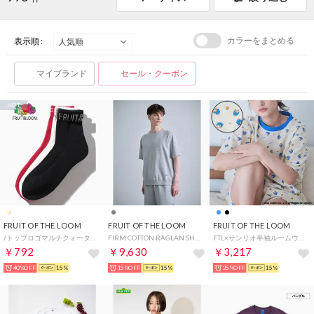
カラーをまとめる
表示順 :
マイブランド
セール・クーポン
HOT
FRUIT OF THE LOOM
FRUIT OF THE LOOM
FRUIT OF THE LOOM
/トップロゴマルチクォーター丈ソックス3足セット プレゼント ギフト （マルチ）
FIRM COTTON RAGLAN SHORT SLEEVE SWEATSHIRT / EASY SHORTS 2-PIECE SET / スウェット & ショーツ 2ピース セットアップ （グレー）
FTL×サンリオ半袖ルームウェア / ワンマイルウェア / パジャマセット ルームセット セットアップ 上下2点セット / リンクコーデ / ギフト プレゼント （サックスブルー）
￥792
￥9,630
￥3,217
40%OFF
15%
15%OFF
15%
35%OFF
15%