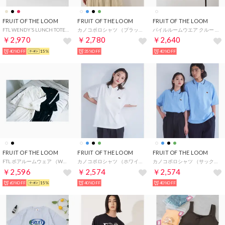
FRUIT OF THE LOOM
FRUIT OF THE LOOM
FRUIT OF THE LOOM
FTL WENDY’S LUNCH TOTE BAG （ブラック）
カノコポロシャツ （ブラック）
パイルルームウエア クルー （アイボリー）
￥2,970
￥2,780
￥2,640
40%OFF
15%
35%OFF
40%OFF
FRUIT OF THE LOOM
FRUIT OF THE LOOM
FRUIT OF THE LOOM
FTL ボアルームウェア （WHITE）
カノコポロシャツ （ホワイト）
カノコポロシャツ （サックスブルー）
￥2,596
￥2,574
￥2,574
60%OFF
15%
40%OFF
40%OFF