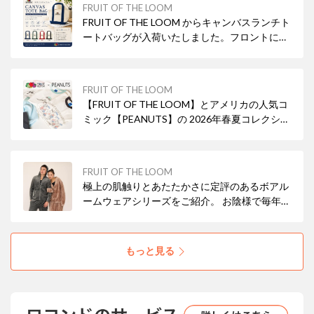
FRUIT OF THE LOOM
FRUIT OF THE LOOM からキャンバスランチト
ートバッグが入荷いたしました。フロントにさ
りげないロゴ刺繍で程よいアクセントをプラ
ス。コンパクトながら必要な荷物がしっかり収
まるサイズ感でデイリーからちょっとしたお出
FRUIT OF THE LOOM
かけまで幅広く活躍。外出が楽しくなるアイテ
【FRUIT OF THE LOOM】とアメリカの人気コ
ムです。
ミック【PEANUTS】の 2026年春夏コレクショ
ンがスタート。こちらは FRUIT OF THE LOOM
の象徴的なロゴにスヌーピーの愛らしい表情を
組み合わせ、カジュアルスタイルをワンランク
FRUIT OF THE LOOM
アップしてくれる一枚です。
極上の肌触りとあたたかさに定評のあるボアル
ームウェアシリーズをご紹介。 お陰様で毎年好
評をいただいておりFRUIT OF THE LOOMの人
気定番商品として確立したアイテムとなりま
す。 日常を快適に彩る同シリーズを是非お試し
もっと見る
ください。