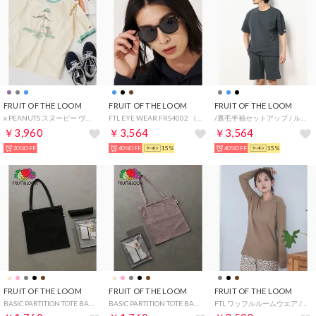
FRUIT OF THE LOOM
FRUIT OF THE LOOM
FRUIT OF THE LOOM
x PEANUTS スヌーピー ヴィンテージ風リンガーTシャツ （サックスブルー）
FTL EYE WEAR FRS4002 （A）
/裏毛半袖セットアップ / ルームウェア パジャマ 部屋着 プレゼント ギフト （ブラック）
￥3,960
￥3,564
￥3,564
20%OFF
40%OFF
15%
40%OFF
15%
FRUIT OF THE LOOM
FRUIT OF THE LOOM
FRUIT OF THE LOOM
BASIC PARTITION TOTE BAG （ブラック）
BASIC PARTITION TOTE BAG （M・グレー）
FTL ワッフルルームウエア / アニマル柄 / ワンマイルウェア / パジャマセット ルームセット セットアップ 上下2点セット / ギフト プレゼント （ブラウン）