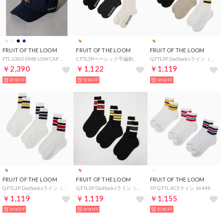
FRUIT OF THE LOOM
FRUIT OF THE LOOM
FRUIT OF THE LOOM
FTL LOGO EMB LOW CAP （ネイビー）
C.FTL3Pベーシック平編刺繍 81171400 （マルチ）
Q.FTL3P DadSocksライン（Mix) 81282300,81009300 （マルチ）
￥2,390
￥1,122
￥1,119
25%OFF
15%OFF
36%OFF
FRUIT OF THE LOOM
FRUIT OF THE LOOM
FRUIT OF THE LOOM
Q.FTL3P DadSocksライン（white) 81282100.91009700 （マルチ）
Q.FTL3P DadSocksライン（black) 81282200.81009800 （マルチ）
3P Q FTL AC3ライン 16449700 （マルチ）
￥1,119
￥1,119
￥1,155
36%OFF
36%OFF
25%OFF