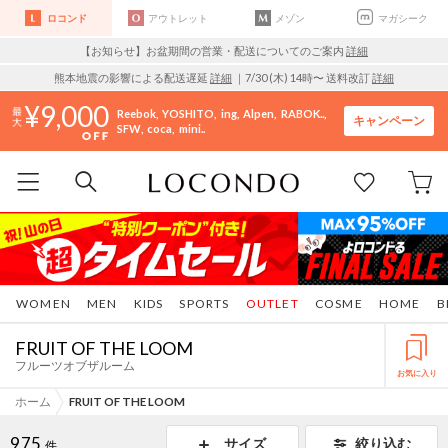
ロコンド
アウトレット
メゾン
マガシーク
【お知らせ】お盆期間の営業・配送についてのご案内
詳細
熊本地震の影響による配送遅延
詳細
｜7/30 (木) 14時〜 送料改訂
詳細
9,000
Reebok
YOSHITO
ing
Alpen
RABOK..
キャンペーン
SFW
coca
mini..
WOMEN
MEN
KIDS
SPORTS
OUTLET
COSME
HOME
B
FRUIT OF THE LOOM
フルーツオブザルーム
お気に入り
ホーム
FRUIT OF THE LOOM
975
サイズ
絞り込む
件