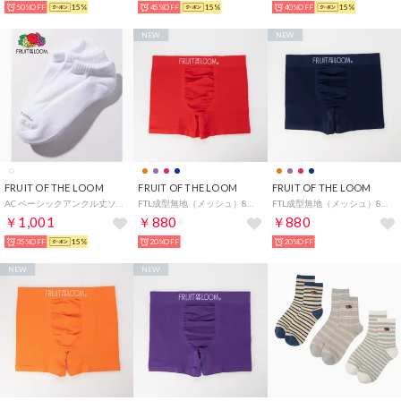
50%OFF
15%
45%OFF
15%
40%OFF
15%
NEW
NEW
FRUIT OF THE LOOM
FRUIT OF THE LOOM
FRUIT OF THE LOOM
AC ベーシックアンクル丈ソックス 3足セット プレゼント ギフト （ホワイト）
FTL成型無地（メッシュ）80607300 （レッド）
FTL成型無地（メッシュ）80607300 （ネイビー）
￥1,001
￥880
￥880
35%OFF
15%
20%OFF
20%OFF
NEW
NEW