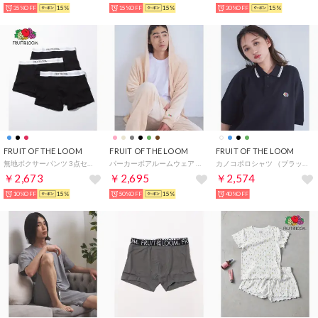
35%OFF
15%
15%OFF
15%
30%OFF
15%
FRUIT OF THE LOOM
FRUIT OF THE LOOM
FRUIT OF THE LOOM
無地ボクサーパンツ 3点セット プレゼント ギフト【返品不可商品】 （ブラック）
パーカーボアルームウェア / ユニセックス パジャマ 部屋着 リラックス プレゼント ギフト （ベージュ）
カノコポロシャツ （ブラック）
￥2,673
￥2,695
￥2,574
10%OFF
15%
50%OFF
15%
40%OFF