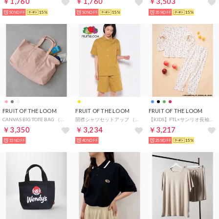
￥1,760
￥1,760
￥3,503
50%OFF
15%
50%OFF
15%
35%OFF
15%
FRUIT OF THE LOOM
FRUIT OF THE LOOM
FRUIT OF THE LOOM
CANVAS BIG TOTE BAG （ピンク）
開襟シャツセットアップ （カラシ）
【KIDS】FTL×サンリオ長袖ルームウェア / ワンマイルウェア / パジャマセット ルームセット セットアップ 上下2点セット / リンクコーデ / ギフト プレゼント （レッド）
￥3,350
￥3,234
￥3,217
15%OFF
40%OFF
25%OFF
15%