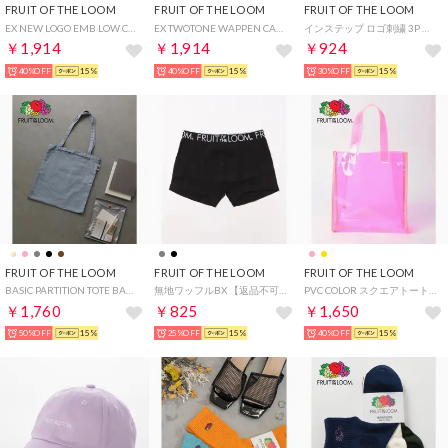
FRUIT OF THE LOOM
FRUIT OF THE LOOM
FRUIT OF THE LOOM
EX NEW LOGO EMB LOW CAP （サックス）
EX TWOTONE WAPPEN CAP （ネイビー）
インステップ ロゴ刺繍 3P （アソート）
￥1,914
￥1,914
￥924
40%OFF
15%
40%OFF
15%
30%OFF
15%
FRUIT OF THE LOOM
FRUIT OF THE LOOM
FRUIT OF THE LOOM
BASIC PARTITION TOTE BAG （ブルーグレー）
無地ワッフルBX 【返品不可商品】 （ブラック）
PVC COLOR スクエアトート （ピンク）
￥1,760
￥825
￥1,650
50%OFF
15%
25%OFF
15%
40%OFF
15%