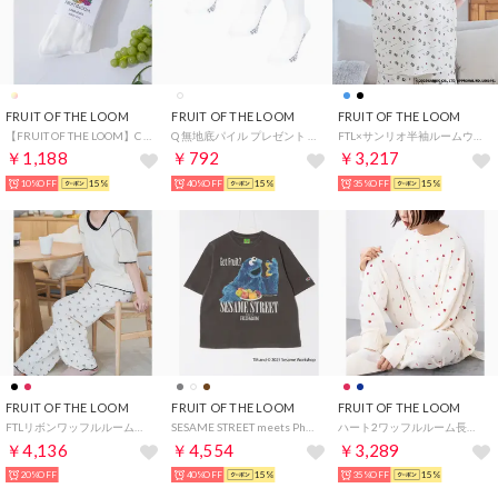
FRUIT OF THE LOOM
FRUIT OF THE LOOM
FRUIT OF THE LOOM
【FRUIT OF THE LOOM】C FTL カラフルラインB / メンズ / クルー丈ソックス / ラインソックス （アソート）
Q 無地底パイル プレゼント ギフト （ホワイト）
FTL×サンリオ半袖ルームウェア / ワンマイルウェア / パジャマセット ルームセット セットアップ 上下2点セット / リンクコーデ / ギフト プレゼント （ブラック）
￥1,188
￥792
￥3,217
10%OFF
15%
40%OFF
15%
35%OFF
15%
FRUIT OF THE LOOM
FRUIT OF THE LOOM
FRUIT OF THE LOOM
FTLリボンワッフルルームウエア （ブラック）
SESAME STREET meets Photo T-Shirt C （チャコール）
ハート2ワッフルルーム長袖上下 / 長袖上下2点セット / ブランドロゴ総柄 / ワンマイルウェア （レッド）
￥4,136
￥4,554
￥3,289
20%OFF
40%OFF
15%
35%OFF
15%