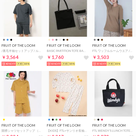
FRUIT OF THE LOOM
FRUIT OF THE LOOM
FRUIT OF THE LOOM
/裏毛半袖セットアップ / ルームウェア パジャマ 部屋着 プレゼント ギフト （ブラック）
BASIC PARTITION TOTE BAG （ブラック）
FTL ワッフルルームウエア / アニマル柄 / ワンマイルウェア / パジャマセット ルームセット セットアップ 上下2点セット / ギフト プレゼント （ブラウン）
￥3,564
￥1,760
￥3,503
40%OFF
15%
50%OFF
15%
35%OFF
15%
FRUIT OF THE LOOM
FRUIT OF THE LOOM
FRUIT OF THE LOOM
開襟シャツセットアップ （カラシ）
【KIDS】FTL×サンリオ長袖ルームウェア / ワンマイルウェア / パジャマセット ルームセット セットアップ 上下2点セット / リンクコーデ / ギフト プレゼント （レッド）
FTL WENDY’S LUNCH TOTE BAG （ブラック）