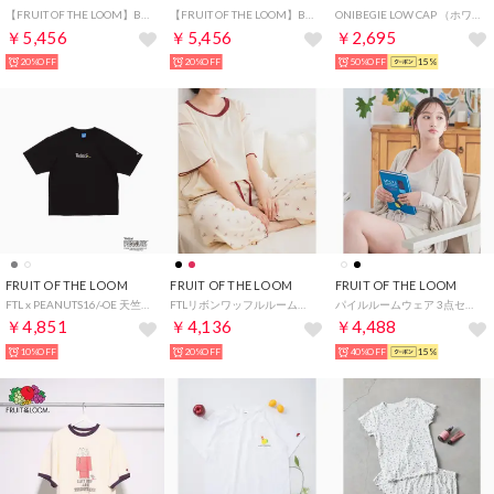
【FRUIT OF THE LOOM】BASIC SWEAT PANT / ジップフーディー / ジェンダーレス / シンプル （ブラック）
【FRUIT OF THE LOOM】BASIC SWEAT PANT / ジップフーディー / ジェンダーレス / シンプル （ネイビー）
ONIBEGIE LOW CAP （ホワイト）
￥5,456
￥5,456
￥2,695
20%OFF
20%OFF
50%OFF
15%
FRUIT OF THE LOOM
FRUIT OF THE LOOM
FRUIT OF THE LOOM
FTL x PEANUTS16/-OE 天竺T シャツ3 /ウッドストックロゴ 半袖Tシャツ （チャコール）
FTLリボンワッフルルームウエア （レッド）
パイルルームウェア 3点セット （アイボリー）
￥4,851
￥4,136
￥4,488
10%OFF
20%OFF
40%OFF
15%