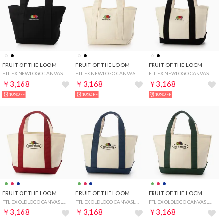
FRUIT OF THE LOOM
FRUIT OF THE LOOM
FRUIT OF THE LOOM
FTL EX NEWLOGO CANVASLUNCHTOTEBAG （ブラック）
FTL EX NEWLOGO CANVASLUNCHTOTEBAG （オフホワイト）
FTL EX NEWLOGO CANVASLUNCHTOTEBAG （ブラック×ホワイト）
￥3,168
￥3,168
￥3,168
10%OFF
10%OFF
10%OFF
FRUIT OF THE LOOM
FRUIT OF THE LOOM
FRUIT OF THE LOOM
FTL EX OLDLOGO CANVASLUNCHTOTEBAG （レッド）
FTL EX OLDLOGO CANVASLUNCHTOTEBAG （ネイビー）
FTL EX OLDLOGO CANVASLUNCHTOTEBAG （グリーン）
￥3,168
￥3,168
￥3,168