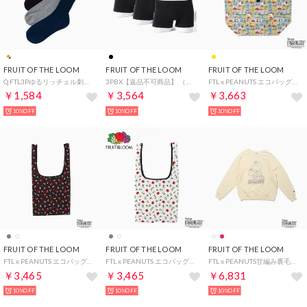
FRUIT OF THE LOOM
FRUIT OF THE LOOM
FRUIT OF THE LOOM
Q.FTL3Pゆるリッチェル刺繍① （アソート）
3PBX【返品不可商品】 （ブラック）
FTL x PEANUTS エコバッグL2 / ピーナッツ コラボ コミック 総柄プリント （イエロー）
￥1,584
￥3,564
￥3,663
10%OFF
10%OFF
10%OFF
FRUIT OF THE LOOM
FRUIT OF THE LOOM
FRUIT OF THE LOOM
FTL x PEANUTS エコバッグS1/ピーナッツコラボ スヌーピー ロゴ 総柄プリント （チャコール）
FTL x PEANUTS エコバッグS1/ピーナッツコラボ スヌーピー ロゴ 総柄プリント （アイボリー）
FTL x PEANUTS甘編み裏毛スウェット3/ピーナッツ スヌーピー サリー スウェット （アイボリー）
￥3,465
￥3,465
￥6,831
10%OFF
10%OFF
10%OFF