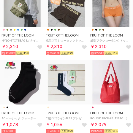
FRUIT OF THE LOOM
FRUIT OF THE LOOM
FRUIT OF THE LOOM
NYLON TOTEBAG L / ナイロントートバッグ / カジュアル / デイリー / ジェンダーレス （カーキ）
成型ブラショータンクトップタイプ 【返品不可商品】 （ブラウン）
成型ブラショータンクトップタイプ 【返品不可商品】 （オレンジ）
￥2,310
￥2,310
￥2,310
40%OFF
15%
30%OFF
15%
30%OFF
15%
FRUIT OF THE LOOM
FRUIT OF THE LOOM
FRUIT OF THE LOOM
AC ベーシック クォーター丈ソックス プレゼント ギフト （ブラック）
C 縦ロゴラインB 3P プレゼント ギフト （アソート）
ROUND PACKABLE BAG （レッド）
￥1,078
￥1,056
￥2,079
30%OFF
20%OFF
15%
30%OFF
15%