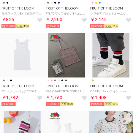
FRUIT OF THE LOOM
FRUIT OF THE LOOM
FRUIT OF THE LOOM
無地ワッフルBX 【返品不可商品】 （チャコール）
FTL TC ワッフルロンT / ユニセックス / ジェンダーレス （ネイビー）
小花柄アイレットルームウェア / パジャマ 部屋着 リラックス ギフト 贈り物 ガーリー （イエロー）
￥825
￥2,200
￥2,145
25%OFF
15%
20%OFF
50%OFF
15%
FRUIT OF THE LOOM
FRUIT OF THE LOOM
FRUIT OF THE LOOM
FTLバリューパックC100タンク2P （ホワイト）
BASIC PARTITION TOTE BAG （M・グレー）
Q.3P DadSocksライン（black） （アソート）
￥1,782
￥1,760
￥1,408
10%OFF
50%OFF
15%
20%OFF
15%