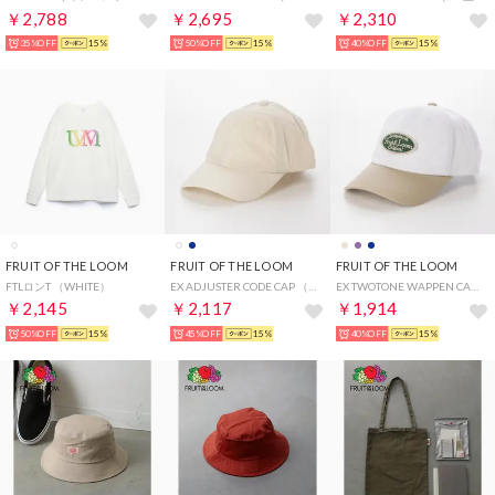
￥2,788
￥2,695
￥2,310
35%OFF
15%
50%OFF
15%
40%OFF
15%
FRUIT OF THE LOOM
FRUIT OF THE LOOM
FRUIT OF THE LOOM
FTLロンT （WHITE）
EX ADJUSTER CODE CAP （ホワイト）
EX TWOTONE WAPPEN CAP （ベージュ）
￥2,145
￥2,117
￥1,914
50%OFF
15%
45%OFF
15%
40%OFF
15%