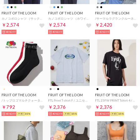
FRUIT OF THE LOOM
FRUIT OF THE LOOM
FRUIT OF THE LOOM
カノコポロシャツ （サックスブルー）
カノコポロシャツ （ホワイト）
/サーマルラグランクルーネックロンT / オーバーサイズ ワッフル生地 ユニセックス （ブラック）
￥2,574
￥2,574
￥2,420
40%OFF
40%OFF
60%OFF
FRUIT OF THE LOOM
FRUIT OF THE LOOM
FRUIT OF THE LOOM
/トップロゴマルチクォーター丈ソックス3足セット プレゼント ギフト （マルチ）
FTL Print T-shirt F / ユニセックス / ジェンダーレス / 韓国ファッション / 半袖Tシャツ / プリントTシャツ （グレー）
FTL 25FW PRINT Tshirt 4 / ユニセックス / ジェンダーレス / 韓国ファッション / 半袖Tシャツ / プリントTシャツ （洋ナシ）
￥792
￥2,376
￥2,376
40%OFF
15%
40%OFF
15%
40%OFF
15%