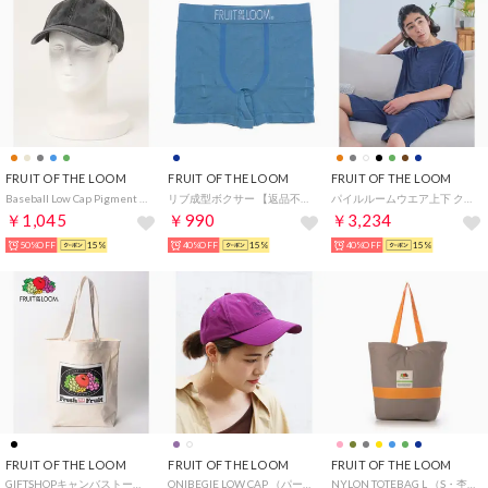
FRUIT OF THE LOOM
FRUIT OF THE LOOM
FRUIT OF THE LOOM
Baseball Low Cap Pigment （89：チャコール）
リブ成型ボクサー 【返品不可商品】 （ネイビー）
パイルルームウエア上下 クルー （ネイビー）
￥1,045
￥990
￥3,234
50%OFF
15%
40%OFF
15%
40%OFF
15%
FRUIT OF THE LOOM
FRUIT OF THE LOOM
FRUIT OF THE LOOM
GIFTSHOPキャンバストート （ブラック）
ONIBEGIE LOW CAP （パープル）
NYLON TOTEBAG L （S・杢グレー）