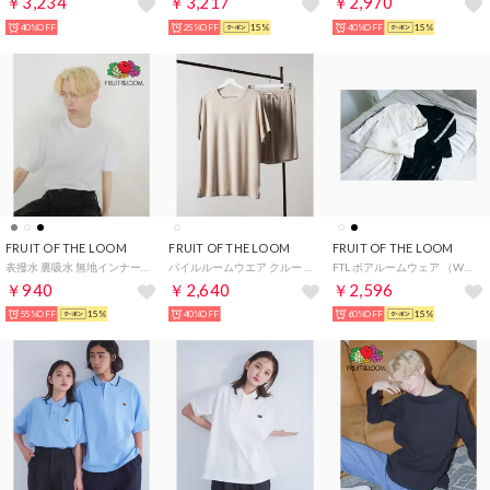
￥3,234
￥3,217
￥2,970
40%OFF
25%OFF
15%
40%OFF
15%
FRUIT OF THE LOOM
FRUIT OF THE LOOM
FRUIT OF THE LOOM
表撥水 裏吸水 無地インナーTシャツ / ユニセックス 機能性 スポーツ アウトドア ストレスフリー プレゼント （ホワイト）
パイルルームウエア クルー （アイボリー）
FTL ボアルームウェア （WHITE）
￥940
￥2,640
￥2,596
55%OFF
15%
40%OFF
60%OFF
15%