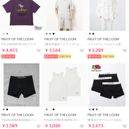
FRUIT OF THE LOOM
FRUIT OF THE LOOM
FRUIT OF THE LOOM
FTL x PEANUTS 19/-スラブ天竺2 / ピーナッツ スヌーピー 半袖Tシャツ （パープル）
/裏毛半袖セットアップ / ルームウェア パジャマ 部屋着 プレゼント ギフト （M・グレー）
ハート2ワッフルルーム長袖上下 / 長袖上下2点セット / ブランドロゴ総柄 / ワンマイルウェア （ネイビー）
￥4,455
￥3,564
￥3,289
10%OFF
40%OFF
15%
35%OFF
15%
FRUIT OF THE LOOM
FRUIT OF THE LOOM
FRUIT OF THE LOOM
FTLxNUMBER(N)INE パックボクサーショーツ 【返品不可商品】 （ブラック）
FTLxNUMBER(N)INE 2パックタンクトップ （ホワイト）
無地ボクサーパンツ 3点セット プレゼント ギフト【返品不可商品】 （ブラック）
￥1,589
￥3,080
￥2,673