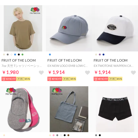
FRUIT OF THE LOOM
FRUIT OF THE LOOM
FRUIT OF THE LOOM
7oz 天竺 Tシャツ / ベーシック 定番 シンプル 着回し ユニセックス （カーキー）
EX NEW LOGO EMB LOW CAP （サックス）
EX TWOTONE WAPPEN CAP （ネイビー）
￥1,980
￥1,914
￥1,914
10%OFF
15%
40%OFF
15%
40%OFF
15%