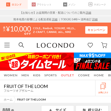
ロコンド
アウトレット
メゾン
マガシーク
【お知らせ】お盆期間の営業・配送についてのご案内
詳細
熊本地震の影響による配送遅延
詳細
｜7/30 (木) 14時〜 送料改訂
詳細
10,000
COLE..
Reebok
YOSUKE
HILLS..
キャンペーン
Z-CRAFT
CAWAII
mis..
NIKE
WOMEN
MEN
KIDS
SPORTS
OUTLET
COSME
HOME
B
FRUIT OF THE LOOM
フルーツオブザルーム
お気に入り
ホーム
FRUIT OF THE LOOM
888
サイズ
絞り込む
件