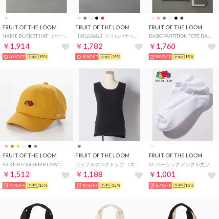
FRUIT OF THE LOOM
FRUIT OF THE LOOM
FRUIT OF THE LOOM
NAME BUCKET HAT （ベージュ）
【雑誌掲載】ツイルバケットハット （レッド）
BASIC PARTITION TOTE BAG （ブラウン）
￥1,914
￥1,782
￥1,760
40%OFF
15%
10%OFF
15%
50%OFF
15%
FRUIT OF THE LOOM
FRUIT OF THE LOOM
FRUIT OF THE LOOM
EX KIDS LOGO EMB LAW CAP （イエロー）
ワッフルタンクトップ （ネイビー）
AC ベーシックアンクル丈ソックス 3足セット プレゼント ギフト （ホワイト）
￥1,512
￥1,188
￥1,001
45%OFF
15%
40%OFF
15%
35%OFF
15%