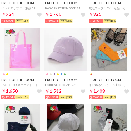
FRUIT OF THE LOOM
FRUIT OF THE LOOM
FRUIT OF THE LOOM
インステップ ロゴ刺繍 3P （アソート）
BASIC PARTITION TOTE BAG （ブルーグレー）
無地ワッフルBX 【返品不可商品】 （ブラック）
￥924
￥1,760
￥825
30%OFF
15%
50%OFF
15%
25%OFF
15%
FRUIT OF THE LOOM
FRUIT OF THE LOOM
FRUIT OF THE LOOM
PVC COLOR スクエアトート （ピンク）
EX KIDS LOGO CAP （パープル）
Q.3Pゆるリッチェル刺繍 （アソート）
￥1,650
￥1,512
￥1,408
40%OFF
15%
45%OFF
15%
20%OFF
15%