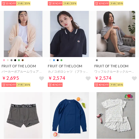
15%OFF
15%
30%OFF
15%
10%OFF
15%
FRUIT OF THE LOOM
FRUIT OF THE LOOM
FRUIT OF THE LOOM
パーカーボアルームウェア / ユニセックス パジャマ 部屋着 リラックス プレゼント ギフト （ベージュ）
カノコポロシャツ （ブラック）
ワッフルクルーネックルームウェア / ユニセックス ギフト 部屋着 パジャマ リラックス プレゼント （M.グレー）
￥2,695
￥2,574
￥2,574
50%OFF
15%
40%OFF
40%OFF
15%