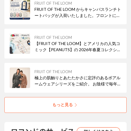
FRUIT OF THE LOOM
FRUIT OF THE LOOM からキャンバスランチト
ートバッグが入荷いたしました。フロントにさ
りげないロゴ刺繍で程よいアクセントをプラ
ス。コンパクトながら必要な荷物がしっかり収
まるサイズ感でデイリーからちょっとしたお出
FRUIT OF THE LOOM
かけまで幅広く活躍。外出が楽しくなるアイテ
【FRUIT OF THE LOOM】とアメリカの人気コ
ムです。
ミック【PEANUTS】の 2026年春夏コレクショ
ンがスタート。こちらは FRUIT OF THE LOOM
の象徴的なロゴにスヌーピーの愛らしい表情を
組み合わせ、カジュアルスタイルをワンランク
FRUIT OF THE LOOM
アップしてくれる一枚です。
極上の肌触りとあたたかさに定評のあるボアル
ームウェアシリーズをご紹介。 お陰様で毎年好
評をいただいておりFRUIT OF THE LOOMの人
気定番商品として確立したアイテムとなりま
す。 日常を快適に彩る同シリーズを是非お試し
もっと見る
ください。