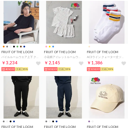
FRUIT OF THE LOOM
FRUIT OF THE LOOM
FRUIT OF THE LOOM
パイルルームウエア上下 クルー （ブラック）
小花柄アイレットルームウェア / パジャマ 部屋着 リラックス ギフト 贈り物 ガーリー （ピンク）
AC3ライン クォーター丈ソックス （マルチ）
￥3,234
￥2,145
￥1,386
40%OFF
15%
50%OFF
15%
10%OFF
15%
FRUIT OF THE LOOM
FRUIT OF THE LOOM
FRUIT OF THE LOOM