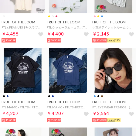
FRUIT OF THE LOOM
FRUIT OF THE LOOM
FRUIT OF THE LOOM
FTL x PEANUTS 19/-スラブ天竺4 / ピーナッツ スヌーピー 半袖Tシャツ （アイボリー）
FTL クッピーラムネコラボ TSHIRT / 限定 / コラボ / Tシャツ / ユニセックス （イエロー）
小花柄アイレットルームウェア / パジャマ 部屋着 リラックス ギフト 贈り物 ガーリー （ブルー）
￥4,455
￥4,400
￥2,145
10%OFF
20%OFF
50%OFF
15%
FRUIT OF THE LOOM
FRUIT OF THE LOOM
FRUIT OF THE LOOM
FTL MAMC x FTL TSHIRT COL / MOANDMO / MO&MO / モーアンドモー / 限定 / コラボ / Tシャツ / ストリート （ブラック）
FTL MAMC x FTL TSHIRT COL / MOANDMO / MO&MO / モーアンドモー / 限定 / コラボ / Tシャツ / ストリート （ネイビー）
FTL EYE WEAR FRS4002 （A）
￥4,207
￥4,207
￥3,564
15%OFF
15%OFF
40%OFF
15%