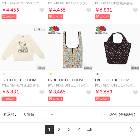
FTL x PEANUTS 19/-スラブ天竺1 / ピーナッツ スヌーピー 半袖Tシャツ （サックス）
FTL x PEANUTS 19/-スラブ天竺1 / ピーナッツ スヌーピー 半袖Tシャツ （アイボリー）
FTL x PEANUTS甘編み裏毛スウェット1 / ピーナッツ スヌーピー スウェット （クリーム）
￥4,455
￥4,455
￥6,831
10%OFF
10%OFF
10%OFF
FRUIT OF THE LOOM
FRUIT OF THE LOOM
FRUIT OF THE LOOM
FTL x PEANUTS甘編み裏毛スウェット1 / ピーナッツ スヌーピー スウェット （アイボリー）
FTL x PEANUTS エコバッグS2 / ピーナッツ コラボ コミック 総柄プリント （イエロー）
FTL x PEANUTS エコバッグL1/ピーナッツコラボ スヌーピー ロゴ 総柄プリント （チャコール）
￥6,831
￥3,465
￥3,663
10%OFF
10%OFF
10%OFF
表示順 :
1 ～ 120件 (全888件)
1
2
3
4
...8