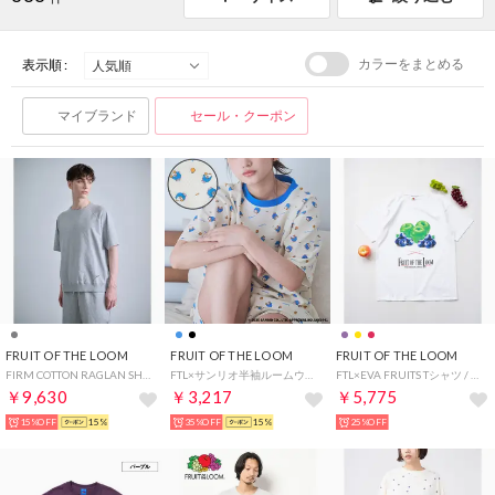
カラーをまとめる
表示順 :
マイブランド
セール・クーポン
FRUIT OF THE LOOM
FRUIT OF THE LOOM
FRUIT OF THE LOOM
FIRM COTTON RAGLAN SHORT SLEEVE SWEATSHIRT / EASY SHORTS 2-PIECE SET / スウェット & ショーツ 2ピース セットアップ （グレー）
FTL×サンリオ半袖ルームウェア / ワンマイルウェア / パジャマセット ルームセット セットアップ 上下2点セット / リンクコーデ / ギフト プレゼント （サックスブルー）
FTL×EVA FRUITS Tシャツ / ユニセックス / ジェンダーレス （パープル）
￥9,630
￥3,217
￥5,775
15%OFF
15%
35%OFF
15%
25%OFF