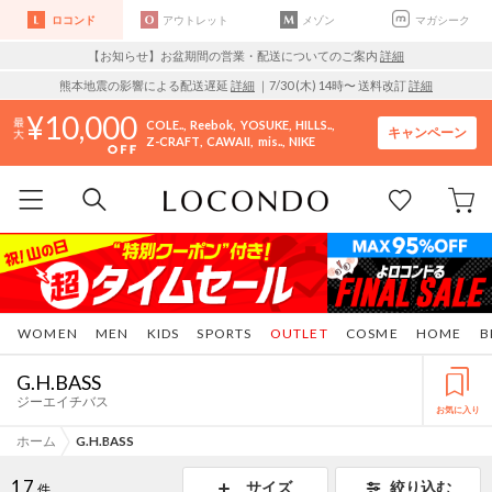
ロコンド
アウトレット
メゾン
マガシーク
【お知らせ】お盆期間の営業・配送についてのご案内
詳細
熊本地震の影響による配送遅延
詳細
｜7/30 (木) 14時〜 送料改訂
詳細
10,000
COLE..
Reebok
YOSUKE
HILLS..
キャンペーン
Z-CRAFT
CAWAII
mis..
NIKE
WOMEN
MEN
KIDS
SPORTS
OUTLET
COSME
HOME
B
G.H.BASS
ジーエイチバス
お気に入り
ホーム
G.H.BASS
17
サイズ
絞り込む
件