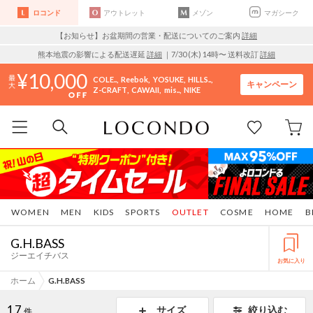
ロコンド
アウトレット
メゾン
マガシーク
【お知らせ】お盆期間の営業・配送についてのご案内
詳細
熊本地震の影響による配送遅延
詳細
｜7/30 (木) 14時〜 送料改訂
詳細
10,000
COLE..
Reebok
YOSUKE
HILLS..
キャンペーン
Z-CRAFT
CAWAII
mis..
NIKE
WOMEN
MEN
KIDS
SPORTS
OUTLET
COSME
HOME
B
G.H.BASS
ジーエイチバス
お気に入り
ホーム
G.H.BASS
17
サイズ
絞り込む
件