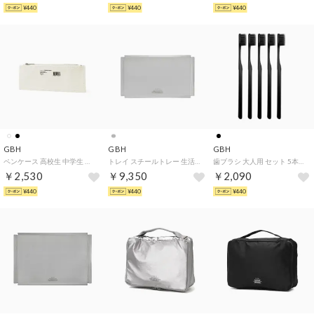
¥440
¥440
¥440
GBH
GBH
GBH
ペンケース 高校生 中学生 ポーチ 小物入れ マチなし ブランド ペンポーチ シンプル フラット 筆箱 スリム 大人 メンズ レディース 撥水 ロゴ 無地 PENCIL POUCH L （IVORY）
トレイ スチールトレー 生活雑貨 ブランド デザイン おしゃれ アクセサリートレイ 小物置き インテリア ステンレススチール製 STAINLESS STEEL TRAY S （MATTSILVER）
歯ブラシ 大人用 セット 5本セット キャップ付き キャップ 歯磨き デンタルケア 柔らかい シンプル 家庭用 家族 微細毛 スタイリッシュ TOOTH BRUSH 5EA SET 【返品不可商品】 （BLACK）
￥2,530
￥9,350
￥2,090
¥440
¥440
¥440