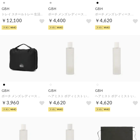
GBH
GBH
GBH
トレイ スチールトレー 生活雑貨 ブランド デザイン おしゃれ アクセサリートレイ 小物置き インテリア ステンレススチール製 STAINLESS STEEL TRAY L （MATTSILVER）
ポーチ メンズ レディース 小物入れ 大きめ ブランド 韓国 小物 入れ マチ付き 旅行用 ギフト プレゼント 雑貨 おしゃれ シンプル トラベルポーチ TRAVEL POUCH （SILVER）
ポーチ メンズ レディース 小物入れ 大きめ ブランド 韓国 小物 入れ マチ付き 旅行用 ギフト プレゼント 雑貨 おしゃれ シンプル トラベルポーチ 撥水 Mサイズ TRAVEL POUCH M （BLACK）
￥12,100
￥4,400
￥4,620
¥440
¥440
¥440
GBH
GBH
GBH
ポーチ メンズ レディース 小物入れ 小さめ ブランド 韓国 小物 入れ マチ付き 旅行用 ギフト プレゼント 雑貨 メイク おしゃれ トラベルポーチ 撥水 Sサイズ TRAVEL POUCH S （BLACK）
ヘアミスト ボディミスト いい香り ギフト ブランド フレグランス 保湿 美容液 ボディ美容液 ミスト 高濃縮オイル ヘアフレグランス ヘアコロン SCENTED HAIR & BODY MIST 【返品不可商品】 （CYPRESSMOSS）
ヘアミスト ボディミスト いい香り ギフト ブランド フレグランス 保湿 美容液 ボディ美容液 ミスト 高濃縮オイル ヘアフレグランス ヘアコロン SCENTED HAIR & BODY MIST 【返品不可商品】 （NEROLIMUSK）
￥3,960
￥4,620
￥4,620
¥440
¥440
¥440