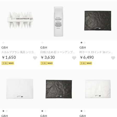
GBH
GBH
GBH
スカルプブラシ 風呂 シリコン 頭皮ケア 頭皮 スカルプケア 頭皮マッサージ ヘッドマッサージ ヘアブラシ シャンプーブラシ ヘアケア 美容 髪 地肌 2WAY HAIR SCALP MASSAGER 【返品不可商品】 （WHITE）
日焼け止め 顔 トーンアップ 顔用 日焼け止め乳液 日焼けどめ トーンアップ効果 美白 UVカット UVケア UV 紫外線対策 化粧品 SPF50＋ PA＋＋＋＋ TONE UP SUNSCREEN【返品不可商品】 （WHITE）
PCケース 15インチ 16インチ おしゃれ ノート 防水 軽量 シンプル 薄い カジュアル ビジネス 通勤 通学 ラップトップ スリーブ PCスリーブ LAPTOP POUCH 15-16INCH （CHARCOAL）
￥1,650
￥3,630
￥6,490
¥440
¥440
¥440
GBH
GBH
GBH