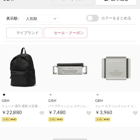
カラーをまとめる
表示順 :
マイブランド
セール・クーポン
GBH
GBH
GBH
リュック 通学 通勤 大容量 おしゃれ カジュアル 旅行 ビジネス 軽量 ブランド バックパック 無地 韓国 A4 PC 13インチ デイパック DAYPACK （BLACK）
ソープディッシュ ステンレス お風呂 風呂場 おしゃれ ソープトレイ 石鹸置き ソープ 石けん 水切れ SUS304 キッチン 洗面台 ギフト STAINLESS STEEL SOAP DISH （MATTSILVER）
トレー ステンレストレイ トレイ 小物置き おしゃれ アクセサリー 鍵置き 玄関 小さい 小さめ ミニ コンパクト 韓国 STAINLESS STEEL MINI TRAY S （MATTSILVER）
￥22,880
￥7,480
￥3,960
¥440
¥440
¥440