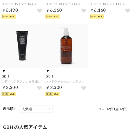
PCケース 15インチ 16インチ おしゃれ ノート 防水 軽量 シンプル 薄い カジュアル ビジネス 通勤 通学 ラップトップ スリーブ PCスリーブ LAPTOP POUCH 15-16INCH （WHITE）
PCケース 13インチ 14インチ おしゃれ ノート 防水 軽量 シンプル 薄い カジュアル ビジネス 通勤 通学 ラップトップ スリーブ PCスリーブ LAPTOP POUCH 13-14 INCH （CHARCOAL）
PCケース 13インチ 14インチ おしゃれ ノート 防水 軽量 シンプル 薄い カジュアル ビジネス 通勤 通学 ラップトップ スリーブ PCスリーブ LAPTOP POUCH 13-14 INCH （WHITE）
￥6,490
￥6,160
￥6,160
¥440
¥440
¥440
GBH
GBH
ボディスクラブ いい香り 低刺激 おしゃれ ギフト シンプル ボディケア ケラチンケア スタイリッシュ ナチュラル ネロリムスク 150ml BODY SCRUB NEROLI MUSK【返品不可商品】 （NEROLIMUSK）
ハンドウォッシュ ハンドソープ 液体 おしゃれ ギフト シンプル ココナッツ由来 デイリーハンドウォッシュ スタイリッシュ ナチュラル 280ml DAILY HAND WASH【返品不可商品】 （NEROLIMUSK）
￥3,300
￥3,300
¥440
¥440
表示順 :
1 ～ 32件 (全32件)
GBH の人気アイテム