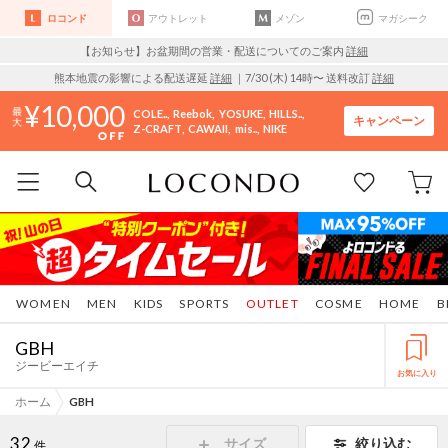
ロコンド
アウトレット
メゾン
マガシーク
【お知らせ】お盆期間の営業・配送についてのご案内
詳細
熊本地震の影響による配送遅延
詳細
｜7/30 (木) 14時〜 送料改訂
詳細
10,000
COLE..
Reebok
YOSUKE
HILLS..
キャンペーン
Z-CRAFT
CAWAII
mis..
NIKE
WOMEN
MEN
KIDS
SPORTS
OUTLET
COSME
HOME
B
GBH
ジービーエイチ
お気に入り
ホーム
GBH
32
サイズ
絞り込む
件