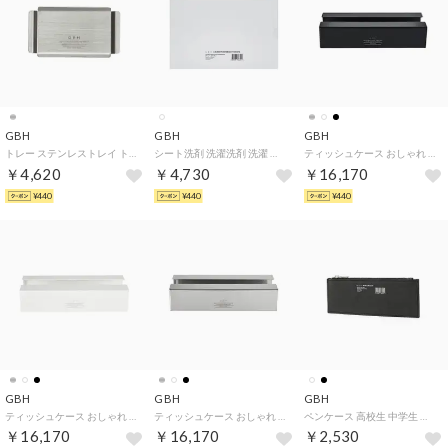
GBH
GBH
GBH
トレー ステンレストレイ トレイ 小物置き おしゃれ 長方形 アクセサリー 鍵置き 玄関 小さい 小さめ ミニ コンパクト マルチトレイ 韓国 STAINLESS STEEL MINI TRAY M （MATTSILVER）
シート洗剤 洗濯洗剤 洗濯 旅行用 シート型洗剤 植物由来成分 無香料 洗濯機 ドラム式 60枚入り 衣類用洗剤 衣類 LAUNDRY DETERGENT SHEETS (60sheets) 【返品不可商品】 （60枚入り）
ティッシュケース おしゃれ ティッシュカバー ティッシュ SUS304 ステンレス インテリア ブランド シンプル 高級感 ミニマルデザイン STAINLESS STEEL TISSUE CASE （BLACK）
￥4,620
￥4,730
￥16,170
¥440
¥440
¥440
GBH
GBH
GBH
ティッシュケース おしゃれ ティッシュカバー ティッシュ SUS304 ステンレス インテリア ブランド シンプル 高級感 ミニマルデザイン STAINLESS STEEL TISSUE CASE （IVORY）
ティッシュケース おしゃれ ティッシュカバー ティッシュ SUS304 ステンレス インテリア ブランド シンプル 高級感 ミニマルデザイン STAINLESS STEEL TISSUE CASE （MATTSILVER）
ペンケース 高校生 中学生 ポーチ 小物入れ マチなし ブランド ペンポーチ シンプル フラット 筆箱 スリム 大人 メンズ レディース 撥水 ロゴ 無地 PENCIL POUCH L （BLACK）
￥16,170
￥16,170
￥2,530