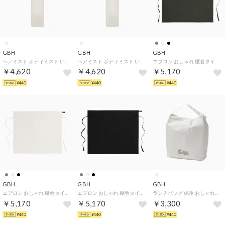
GBH
GBH
GBH
ヘアミスト ボディミスト いい香り ギフト ブランド フレグランス 保湿 美容液 ボディ美容液 ミスト 高濃縮オイル ヘアフレグランス ヘアコロン SCENTED HAIR & BODY MIST 【返品不可商品】 （GINGERMIMOSA）
ヘアミスト ボディミスト いい香り ギフト ブランド フレグランス 保湿 美容液 ボディ美容液 ミスト 高濃縮オイル ヘアフレグランス ヘアコロン SCENTED HAIR & BODY MIST 【返品不可商品】 （BALSAMWOOD）
エプロン おしゃれ 腰巻タイプ 腰巻きエプロン 腰紐 カフェ キッチン 薄手 前掛け 業務用 作業用 ロング丈 ハーフエプロン シンプル 無地 メンズ レディース HALF APRON （GREY）
￥4,620
￥4,620
￥5,170
¥440
¥440
¥440
GBH
GBH
GBH
エプロン おしゃれ 腰巻タイプ 腰巻きエプロン 腰紐 カフェ キッチン 薄手 前掛け 業務用 作業用 ロング丈 ハーフエプロン シンプル 無地 メンズ レディース HALF APRON （IVORY）
エプロン おしゃれ 腰巻タイプ 腰巻きエプロン 腰紐 カフェ キッチン 薄手 前掛け 業務用 作業用 ロング丈 ハーフエプロン シンプル 無地 メンズ レディース HALF APRON （BLACK）
ランチバッグ 保冷 おしゃれ 小さめ ブランド オシャレ かわいい マチ 軽量 軽い ロールトップタイプ 磁石 お弁当 ランチ バッグ お弁当袋 メンズ レディース LUNCH BAG （WHITE）
￥5,170
￥5,170
￥3,300
¥440
¥440
¥440