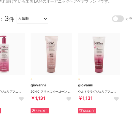
され続けている米国 LA発のオーガニックヘアケアブランドです。
3
：
件
カラ
giovanni
giovanni
ウルトララグジュリアスコンディショナー 710ml コンディショナー 【返品不可商品】 （他）
2CHIC フリッズビーゴーン コンディショナー 250ml 【返品不可商品】 （他）
ウルトララグジュリアスコンディショナー 【返品不可商品】 （他）
￥1,131
￥1,131
55%OFF
58%OFF