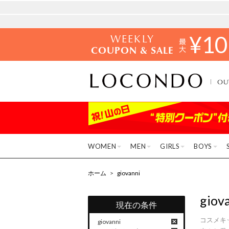
WEEKLY
¥
10
COUPON & SALE
OU
WOMEN
MEN
GIRLS
BOYS
ホーム
>
giovanni
giov
現在の条件
コスメキ
giovanni