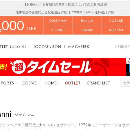
【お知らせ】お盆期間の営業・配送についてのご案内
詳細
熊本地震の影響による配送遅延
詳細
｜7/30 (木) 14時〜 送料改訂
詳細
,000
COLE HAAN
Reebok
YOSUKE
OFF
Z-CRAFT
CAWAII
mischief
TLET
LOCOMAISON
MAGASEEK
(LOCOLET)
ご利用ガ
SPORTS
COSME
HOME
OUTLET
BRAND LIST
anni
ジョヴァンニ
ッチンヘアケア部門売上No.1のジョヴァンニ。1979年にアーサー・ジョヴ