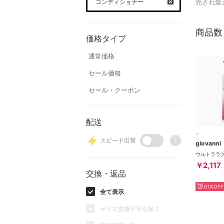
コンディショナー
売され愛
商品数
価格タイプ
通常価格
セール価格
セール・クーポン
配送
スピード出荷
?
giovanni
￥2,117
交換・返品
61%OFF
全て表示
サイズ交換不可を除く