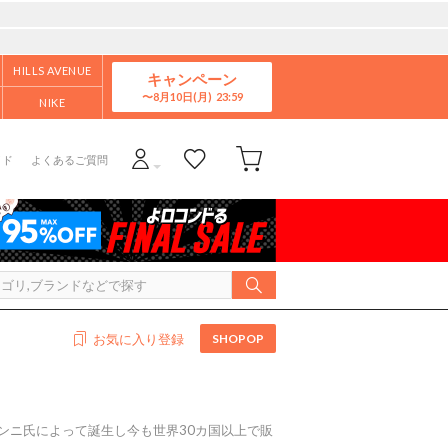
HILLS AVENUE
キャンペーン
8月10日(月)
NIKE
イド
よくあるご質問
SHOPOP
お気に入り登録
ァンニ氏によって誕生し今も世界30カ国以上で販