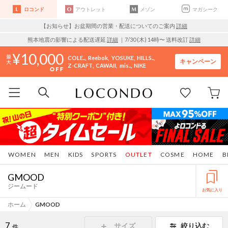
ロコンド
アウトレット
メゾン
マガシーク
【お知らせ】お盆期間の営業・配送についてのご案内
詳細
熊本地震の影響による配送遅延
詳細
｜7/30 (木) 14時〜 送料改訂
詳細
10,000
COLE..
Reebok
YOSUKE
HILLS..
キャンペーン
Z-CRAFT
CAWAII
mis..
NIKE
WOMEN
MEN
KIDS
SPORTS
OUTLET
COSME
HOME
B
GMOOD
ジームード
お気に入り
ホーム
GMOOD
7
サイズ
絞り込む
件