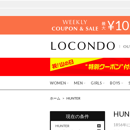
WEEKLY
¥
10
COUPON & SALE
OU
WOMEN
MEN
GIRLS
BOYS
ホーム
>
HUNTER
HUN
現在の条件
1856
HUNTER