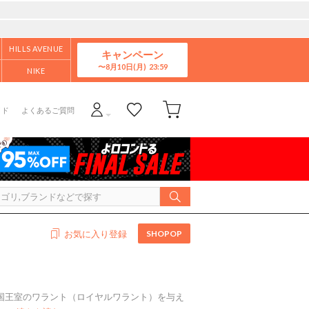
HILLS AVENUE
キャンペーン
8月10日(月)
NIKE
イド
よくあるご質問
SHOPOP
お気に入り登録
英国王室のワラント（ロイヤルワラント）を与え