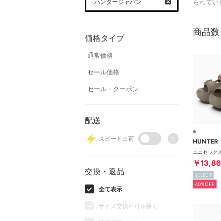
ハンタージャパン
られてい
商品数
価格タイプ
通常価格
セール価格
セール・クーポン
配送
スピード出荷
?
HUNTER
￥13,8
交換・返品
SELECT
40%OFF
全て表示
サイズ交換不可を除く