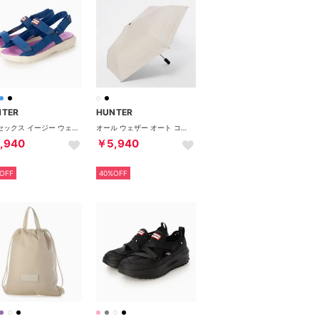
NTER
HUNTER
ユニセックス イージー ウェビング ストラップ サンダル （クルーズブルー / ホワイトウィロー / エナジーフューシャ）
オール ウェザー オート コンパクト アンブレラ (晴雨兼用傘) 55CM （ホワイトウィロー）
,940
￥5,940
OFF
40%OFF