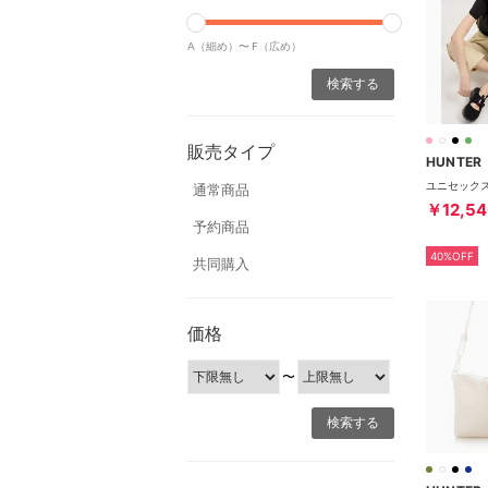
A（細め）〜
F（広め）
販売タイプ
HUNTER
通常商品
￥12,54
予約商品
40%OFF
共同購入
価格
〜