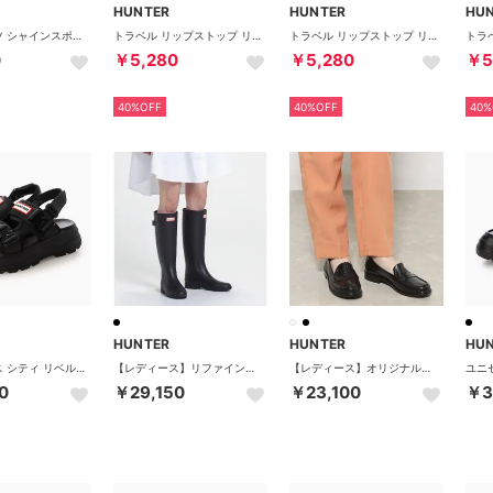
HUNTER
HUNTER
HU
ラバーブーツ シャインスポンジ【返品不可商品】 （クリア）
トラベル リップストップ リサイクル ナイロン フォンポーチ （ホワイトウィロー / グロウラグーン / グロウアルゲー）
トラベル リップストップ リサイクル ナイロン フォンポーチ （エナジーフューシャ / エナジーレッド）
0
￥5,280
￥5,280
￥5
40%OFF
40%OFF
40%
HUNTER
HUNTER
HU
ユニセックス シティ リベル ネオ レザー バックル サンダル （ブラック）
【レディース】リファインドトールブーツ （BLK）
【レディース】オリジナルペニーローファー （BLACK）
0
￥29,150
￥23,100
￥3