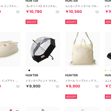
HUNTER
HUNTER
HU
エッセンシャル リップストップ サコッシュ （WHITE / RED BOX LOGO）
【レディース】オリジナルプレイブーツショート
ユニセックス トラベル フロー ダブル ストラップ サンダル （クルーズブルー / エナジーフューシャ）
0
￥10,780
￥10,560
￥1
30%OFF
40%OFF
40%
HUNTER
HUNTER
HU
ユニセックス イン/アウト ビーガン スエード スリッパ （シェイデッド ホワイト）
トランスペアレント マスタッシュ バブル アンブレラ （ブラック）
トラベル リップストップ リサイクル ナイロン トート バッグ （シェイディッド ホワイト）
0
￥9,900
￥9,900
￥7
40%OFF
60%