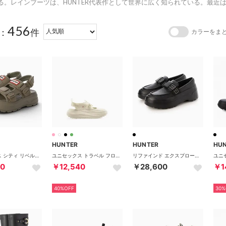
る。レインブーツは、HUNTER代表作として世界に広く知られている。最近
456
：
件
カラーをま
HUNTER
HUNTER
HU
ユニセックス シティ リベル ネオ レザー バックル サンダル （エナジークレイ）
ユニセックス トラベル フロー サンダル （シェイデッド ホワイト）
リファインド エクスプローラー フラットフォーム ボウ ローファー （ブラック）
60
￥12,540
￥28,600
￥1
40%OFF
30%