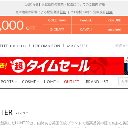
【お知らせ】お盆期間の営業・配送についてのご案内
詳細
熊本地震の影響による配送遅延
詳細
｜7/30 (木) 14時〜 送料改訂
詳細
,000
COLE HAAN
Reebok
YOSUKE
OFF
Z-CRAFT
CAWAII
mischief
TLET
LOCOMAISON
MAGASEEK
(LOCOLET)
ご利用ガ
SPORTS
COSME
HOME
OUTLET
BRAND LIST
TER
ハンター
年に創業したHUNTERは、由緒ある英国伝統ブランドで最高品質の証でもある