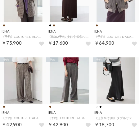
IENA
IENA
IENA
《予約》COUTURE D'ADAM/クチュールドアダム 別注 Shepherd Check JK 26AW-005 （ブラウン）
《追加2予約/接触冷感/防シワ》ストレッチジョーゼット Iラインスカート （ブラウン）
《予約》COUTURE D'ADAM/クチュールドアダム 別注 Italian Tweed Tunkers 26AW-030 （ブラウン）
￥75,900
￥17,600
￥64,900
予約
予約
予約
IENA
IENA
IENA
《予約》COUTURE D'ADAM/クチュールドアダム 別注 Shepherd Check Wide PT 26AW-078 （ブラウン）
《予約》COUTURE D'ADAM/クチュールドアダム Italian Tweed Wide PT 26AW-078 （ブラウン）
《追加18予約》ダブルサテンスカート （ブラック）
￥42,900
￥42,900
￥18,700