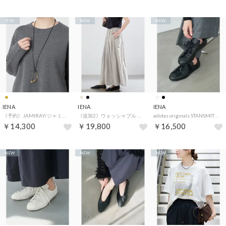
予約
NEW
NEW
IENA
IENA
IENA
《予約》JAMIRAY/ジャミレイ MODERN CURVE PIN NL ネックレス 254-270122 （ゴールド）
《追加2》ウォッシャブル タフタギャザーフレアスカート（ベージュ）
adidas originals STANSMITH LO PRO W スニーカー JR5700/JR6010（ブラック）
￥14,300
￥19,800
￥16,500
NEW
NEW
NEW