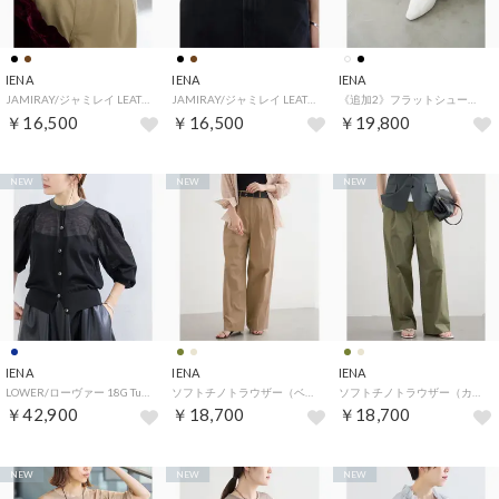
IENA
IENA
IENA
JAMIRAY/ジャミレイ LEATHER MESH BELT ベルト 254-270801（ブラウン）
JAMIRAY/ジャミレイ LEATHER MESH BELT ベルト 254-270801（ブラック）
《追加2》フラットシューズ IE5C-0420（ホワイト）
￥16,500
￥16,500
￥19,800
NEW
NEW
NEW
IENA
IENA
IENA
LOWER/ローヴァー 18G Tucked power shoulder ニット LW-77（ネイビー）
ソフトチノトラウザー（ベージュ）
ソフトチノトラウザー（カーキ）
￥42,900
￥18,700
￥18,700
NEW
NEW
NEW