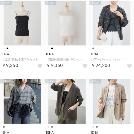
NEW
NEW
NEW
IENA
IENA
IENA
《追加/接触冷感/UVカット》スムースクールベアキャミソール（ブラック）
《追加/接触冷感/UVカット》スムースクールベアキャミソール（ホワイト）
シアージャケットシャツ（グレーA）
￥9,350
￥9,350
￥24,200
NEW
NEW
NEW
IENA
IENA
IENA