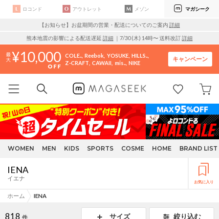
ロコンド
アウトレット
メゾン
マガシーク
【お知らせ】お盆期間の営業・配送についてのご案内
詳細
熊本地震の影響による配送遅延
詳細
｜7/30 (木) 14時〜 送料改訂
詳細
10,000
COLE..
Reebok
YOSUKE
HILLS..
キャンペーン
Z-CRAFT
CAWAII
mis..
NIKE
WOMEN
MEN
KIDS
SPORTS
COSME
HOME
BRAND LIST
IENA
イエナ
お気に入り
ホーム
IENA
818
サイズ
絞り込む
件