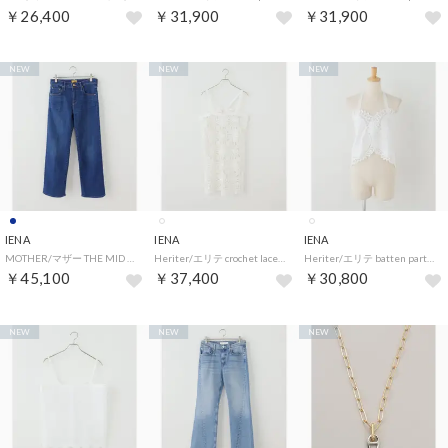
￥26,400
￥31,900
￥31,900
NEW
NEW
NEW
IENA
IENA
IENA
MOTHER/マザー THE MID RISE RAMBLER ZIP FLOOD デニムパンツ 4410600063 （ネイビー）
Heriter/エリテ crochet lace camisole キャミソール H0-00-3098 （ホワイト）
Heriter/エリテ batten parts camisole キャミソール HO-00-3009 （ホワイト）
￥45,100
￥37,400
￥30,800
NEW
NEW
NEW