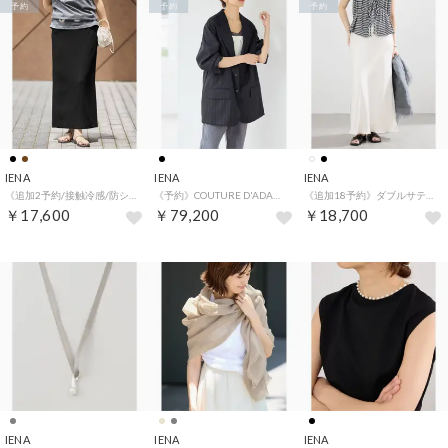
予約
予約
予約
IENA
IENA
IENA
《追加2予約/接触冷感/防シワ》ストレッチジョーゼット Iラインスカート （ブラック）
《予約》COUTURE D'ADAM/クチュールドアダム 別注 CashmereBlendStripe JK 26AW-013 （ブラック）
《追加18予約》ダブルサテンスカート （ホワイト A）
￥17,600
￥79,200
￥18,700
IENA
IENA
IENA