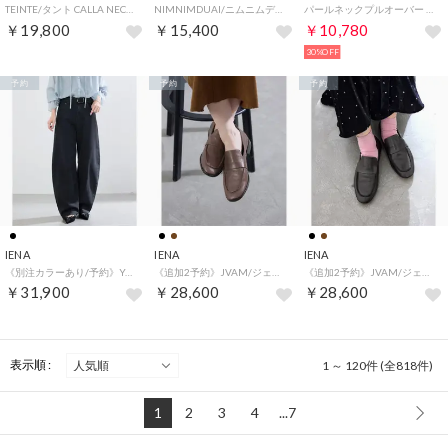
TEINTE/タント CALLA NECKLACE ネックレス TE-N-CA2605GY （グレー）
NIMNIMDUAI/ニムニムデュアイ 別注 PREMIUM LINEN GAUZE STOLE ストール（ベージュ）
パールネックプルオーバー （ブラック）
￥19,800
￥15,400
￥10,780
30%OFF
予約
予約
予約
IENA
IENA
IENA
《別注カラーあり/予約》YANUK/ヤヌーク LAURA デニムパンツ （ブラック）
《追加2予約》JVAM/ジェイヴィエーエム LOAFER ローファー 32011/PERCY （ブラウン）
《追加2予約》JVAM/ジェイヴィエーエム LOAFER ローファー 32011/PERCY （ブラック）
￥31,900
￥28,600
￥28,600
表示順 :
1 ～ 120件 (全818件)
1
2
3
4
...7