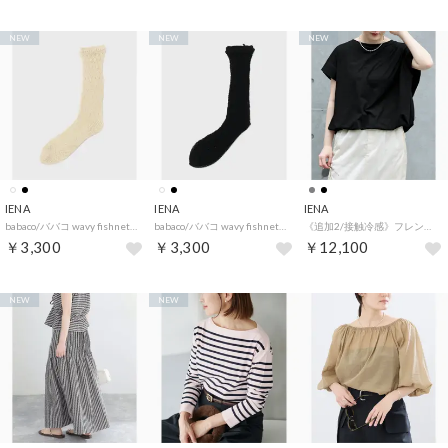
NEW
NEW
NEW
IENA
IENA
IENA
babaco/ババコ wavy fishnet socks 靴下 BA02-SK6 （ナチュラル）
babaco/ババコ wavy fishnet socks 靴下 BA02-SK6 （ブラック）
《追加2/接触冷感》フレンチタックスリーブ ドロストTシャツ （ブラック）
￥3,300
￥3,300
￥12,100
NEW
NEW