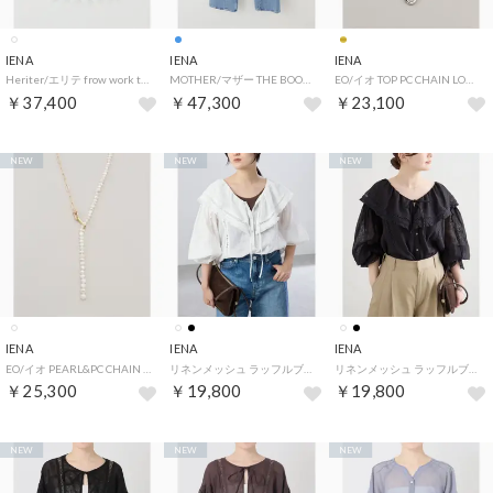
IENA
IENA
IENA
Heriter/エリテ frow work table cloth camisole キャミソール H0-00-3094 （ホワイト）
MOTHER/マザー THE BOOKIE TWIST デニムパンツ 4410600129 （ブルー A）
EO/イオ TOP PC CHAIN LONG NECKLACE ネックレス BO25SS-05（ゴールド）
￥37,400
￥47,300
￥23,100
NEW
NEW
NEW
IENA
IENA
IENA
EO/イオ PEARL&PC CHAIN NECKLACE WITH ONYX ネックレス BO26SS-08（ホワイト）
リネンメッシュ ラッフルブラウス （ホワイト）
リネンメッシュ ラッフルブラウス （ブラック）
￥25,300
￥19,800
￥19,800
NEW
NEW
NEW