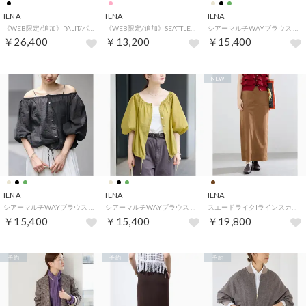
IENA
IENA
IENA
《WEB限定/追加》PALIT/パリット 別注 LONG SK スカート（ブラック A）
《WEB限定/追加》SEATTLEボーダーボートネックプルオーバー（ピンク）
シアーマルチWAYブラウス （ベージュ A）
￥26,400
￥13,200
￥15,400
NEW
IENA
IENA
IENA
シアーマルチWAYブラウス （ブラック）
シアーマルチWAYブラウス （グリーン A）
スエードライクIラインスカート （キャメル）
￥15,400
￥15,400
￥19,800
予約
予約
予約