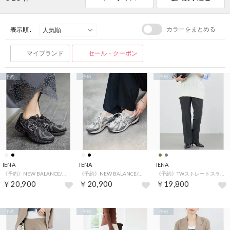
カラーをまとめる
表示順 :
マイブランド
セール・クーポン
予約
予約
予約
IENA
IENA
IENA
《予約》NEW BALANCE/ニューバランス U1906R スニーカー （ブラック）
《予約》NEW BALANCE/ニューバランス U1906R スニーカー （ホワイト）
《予約》TWストレートスラックス （グレー）
￥20,900
￥20,900
￥19,800
予約
予約
予約