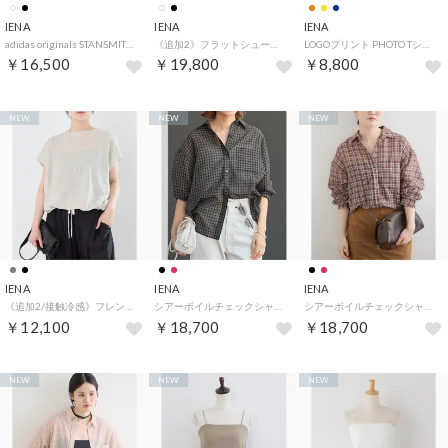
IENA
IENA
IENA
adidas originals STANSMITH LO PRO W スニーカー JR5700/JR6010（ホワイト）
《追加2》フラットシューズ IE5C-0420（ブラック）
LOGOプリント PHOTO Tシャツ （イエロー）
￥16,500
￥19,800
￥8,800
NEW
NEW
NEW
IENA
IENA
IENA
《追加2/接触冷感》フレンチタックスリーブ ドロストTシャツ （グレーA）
シアーボイルチェックシャツ（ブラック）
シアーボイルチェックシャツ（レッド）
￥12,100
￥18,700
￥18,700
NEW
NEW
NEW