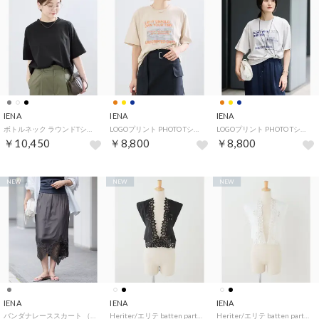
IENA
IENA
IENA
ボトルネック ラウンドTシャツ （ブラック）
LOGOプリント PHOTO Tシャツ （オレンジ）
LOGOプリント PHOTO Tシャツ （ネイビー）
￥10,450
￥8,800
￥8,800
NEW
NEW
NEW
IENA
IENA
IENA
バンダナレーススカート （グレー）
Heriter/エリテ batten parts parts giller シャツ H0-00-3095 （ブラック）
Heriter/エリテ batten parts parts giller シャツ H0-00-3095 （ホワイト）