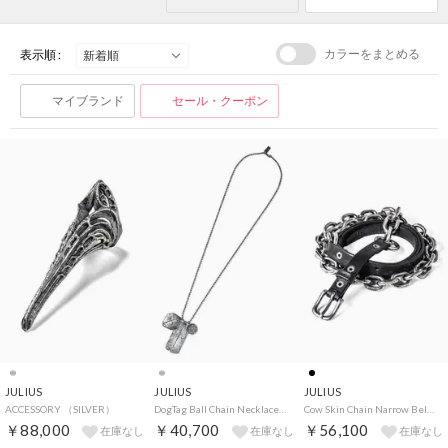
カラーをまとめる
表示順 :
マイブランド
セール・クーポン
JULIUS
JULIUS
JULIUS
ACCESSORY （SILVER）
DogTag Ball Chain Necklace（SILVER）
Cow Skin Chain Narrow Belt（BK×SV）
￥88,000
￥40,700
￥56,100
在庫なし
在庫なし
在庫なし