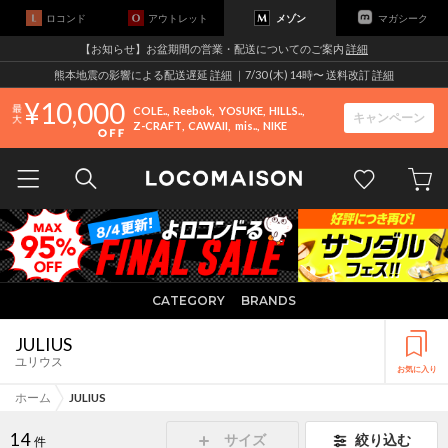
ロコンド
アウトレット
メゾン
マガシーク
【お知らせ】お盆期間の営業・配送についてのご案内
詳細
熊本地震の影響による配送遅延
詳細
｜7/30 (木) 14時〜 送料改訂
詳細
10,000
COLE..
Reebok
YOSUKE
HILLS..
キャンペーン
Z-CRAFT
CAWAII
mis..
NIKE
CATEGORY
BRANDS
JULIUS
ユリウス
お気に入り
ホーム
JULIUS
14
サイズ
絞り込む
件