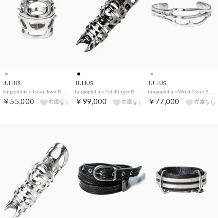
JULIUS
JULIUS
JULIUS
fangophilia × Inner Joint Ring （SILVER）
fangophilia × Full Finger Ring （Black）
fangophilia × Wrist Cover Bangle （SILVER）
￥55,000
￥99,000
￥77,000
在庫なし
在庫なし
在庫なし