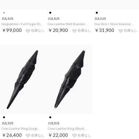
JULIUS
JULIUS
JULIUS
fangophilia × Full Finger Ring （SILVER）
Cow Leather Belt Bracelet Black × Silver （BK×SILVER）
Cow Skin × Silver Bracelet （Black×Black）
￥99,000
￥20,900
￥31,900
在庫なし
在庫なし
在庫なし
JULIUS
JULIUS
Crow Leather Ring (Long) （BLACK）
Crow Leather Ring (Short) （BLACK）
￥26,400
￥22,000
在庫なし
在庫なし