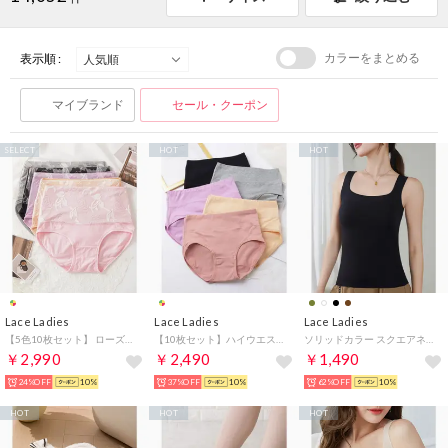
カラーをまとめる
表示順 :
マイブランド
セール・クーポン
SELECT
HOT
HOT
Lace Ladies
Lace Ladies
Lace Ladies
【5色10枚セット】 ローズ柄ハイウエストコットンショーツ【返品不可商品】 （10枚セット（5色））
【10枚セット】ハイウエスト ベーシック コットン ショーツ【返品不可商品】 （10枚セット）
ソリッドカラー スクエアネック カップ付き ベーシック タンクトップ （ブラック）
￥2,990
￥2,490
￥1,490
24%OFF
10%
37%OFF
10%
62%OFF
10%
HOT
HOT
HOT