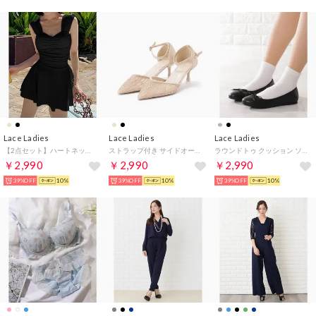
Lace Ladies
Lace Ladies
Lace Ladies
【2点セット】ハートネック ワイド ショルダー ワンピース 水着【返品不可商品】 （ブラック）
ストラップ付き サイドオープン ビジュー ピンヒール パンプス （ベージュ）
ラウンドトゥ クッション ソール リボン フラット バレエパンプス （B.ブラック（無地））
￥2,990
￥2,990
￥2,990
39%OFF
10%
39%OFF
10%
39%OFF
10%