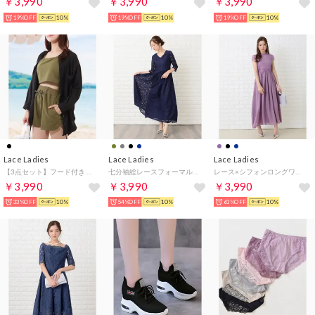
￥3,990
￥3,990
￥3,990
19%OFF
10%
19%OFF
10%
19%OFF
10%
Lace Ladies
Lace Ladies
Lace Ladies
【3点セット】フード付き 前開き ラウンドヘム ラッシュガード （ブラック）
七分袖総レースフォーマルロングワンピース・ドレス （ネイビー）
レース×シフォンロングワンピース・ドレス （パープル）
￥3,990
￥3,990
￥3,990
33%OFF
10%
54%OFF
10%
63%OFF
10%