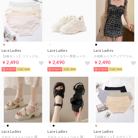
Lace Ladies
Lace Ladies
Lace Ladies
【6枚セット】 ソリッドカラー ベーシック コットン ミドル ショーツ【返品不可商品】 （6枚セット）
ソリッドカラー 厚底 レースアップ シューズ （アイボリー）
小花柄 レースアップ フリル ワンピース 水着【返品不可商品】 （ブラック）
￥2,490
￥2,490
￥2,490
37%OFF
10%
37%OFF
10%
37%OFF
10%
Lace Ladies
Lace Ladies
Lace Ladies
クロス シュシュ ベルト 厚底 ストラップ サンダル （アイボリー）
クロス シュシュ ベルト 厚底 ストラップ サンダル （ブラック）
【10枚セット】スカラップ ウエーブ シームレス ショーツ【返品不可商品】 （B.10枚セット）