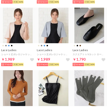
50%OFF
10%
50%OFF
10%
77%OFF
10%
Lace Ladies
Lace Ladies
Lace Ladies
ショート丈ボレロジャケット （アイボリー）
ショート丈ボレロジャケット （ブルーグレー）
スクエアトゥ Vカット ローヒール レザー調 サンダル （ブラック）
￥1,989
￥1,989
￥1,790
77%OFF
10%
77%OFF
10%
55%OFF
10%