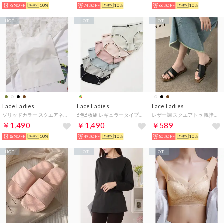
73%OFF
10%
74%OFF
10%
66%OFF
10%
HOT
HOT
HOT
Lace Ladies
Lace Ladies
Lace Ladies
ソリッドカラー スクエアネック カップ付き ベーシック タンクトップ （ホワイト）
6色6枚組 レギュラータイプ レディースショーツ【返品不可商品】 （6枚セット（6色））
レザー調 スクエアトゥ 親指トング フラット サンダル （ブラック）
￥1,490
￥1,490
￥589
62%OFF
10%
49%OFF
10%
80%OFF
10%
HOT
HOT
HOT