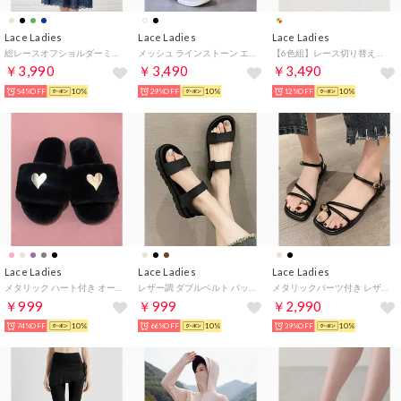
Lace Ladies
Lace Ladies
Lace Ladies
総レースオフショルダーミモレ丈フレアドレス・ワンピース （ネイビー）
メッシュ ラインストーン エアソール スリッポン スニーカー （ブラック）
【6色組】レース切り替えショーツセット【返品不可商品】 （6枚セット（6色））
￥3,990
￥3,490
￥3,490
54%OFF
10%
29%OFF
10%
12%OFF
10%
Lace Ladies
Lace Ladies
Lace Ladies
メタリック ハート付き オープントゥ ファー スリッパ （ブラック）
レザー調 ダブルベルト バックストラップ 厚底 スポーツ サンダル （ブラック）
メタリックパーツ付き レザー調 ナロー ストラップ サンダル （ブラック）
￥999
￥999
￥2,990
74%OFF
10%
66%OFF
10%
39%OFF
10%