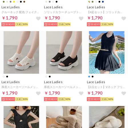
Lace Ladies
Lace Ladies
Lace Ladies
クルーネック 配色 フェイクレイヤード 長袖 プルオーバー （マスタード）
ソリッドカラー チューブトップ風 カップ付き フラット キャミソール （ブラック）
【4足セット】ソリッドカラー タグ付き リブ クルー ソックス （グリーン）
￥1,790
￥1,790
￥1,790
55%OFF
10%
55%OFF
10%
55%OFF
10%
Lace Ladies
Lace Ladies
Lace Ladies
厚底スニーカーソールメッシュサンダル （ホワイト）
厚底スニーカーソールメッシュサンダル （ブラック）
【2点セット】Vネック フリル ホルター スカート ビキニ【返品不可商品】 （ブラック）
￥1,790
￥1,790
￥1,790
55%OFF
10%
55%OFF
10%
55%OFF
10%