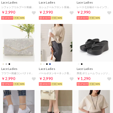
Lace Ladies
Lace Ladies
Lace Ladies
シフォンフリルブーケ刺繍ブラ&ショーツセット【返品不可商品】 （ブルー）
カシュクールフロント長袖オールインワン・パンツドレス （ネイビー(長袖））
レース七分袖オールインワン・パンツドレス （ネイビー（七分袖））
￥2,990
￥2,990
￥2,990
24%OFF
10%
65%OFF
10%
65%OFF
10%
Lace Ladies
Lace Ladies
Lace Ladies
フラワー刺繍コンパクトV字クラッチバッグ （シルバー）
パールボタンキーネック長袖ブラウス （ベージュ）
厚底 ボリューム ウェッジソール トング サンダル （ブラック）
￥2,990
￥2,990
￥1,290
39%OFF
10%
24%OFF
10%
67%OFF
10%