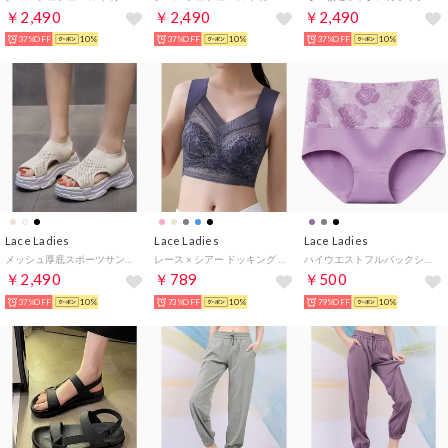
￥2,490
￥2,490
￥2,490
37%OFF
10%
37%OFF
10%
37%OFF
10%
Lace Ladies
Lace Ladies
Lace Ladies
メッシュ厚底スポーツサンダル （ベージュ）
レース × シアー ドッキング ノンワイヤー ブラ （ダークグレー）
ハイウエストフルバックショーツ【返品不可商品】 （Lパープル）
￥2,490
￥789
￥500
37%OFF
10%
73%OFF
10%
79%OFF
10%