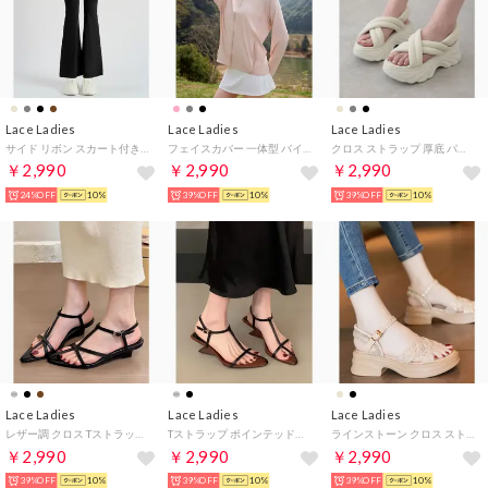
Lace Ladies
Lace Ladies
Lace Ladies
サイド リボン スカート付き 一体型 フレア パンツ 水着 水陸両用 （ブラック）
フェイスカバー 一体型 バイザー付き ラッシュガード 男女兼用 （ピンク）
クロス ストラップ 厚底 パデット サンダル （グレー）
￥2,990
￥2,990
￥2,990
24%OFF
10%
39%OFF
10%
39%OFF
10%
Lace Ladies
Lace Ladies
Lace Ladies
レザー調 クロス Tストラップ オープンテッドトゥ サンダル （ブラック）
Tストラップ ポインテッドトゥ レザー調 ヒール サンダル （ブラック）
ラインストーン クロス ストラップ 厚底 サンダル （ベージュ）
￥2,990
￥2,990
￥2,990
39%OFF
10%
39%OFF
10%
39%OFF
10%