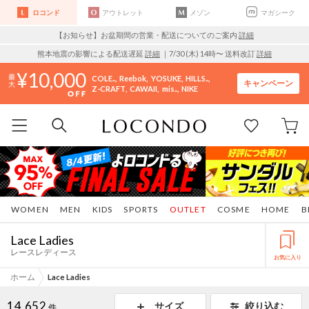
ロコンド
アウトレット
メゾン
マガシーク
【お知らせ】お盆期間の営業・配送についてのご案内
詳細
熊本地震の影響による配送遅延
詳細
｜7/30 (木) 14時〜 送料改訂
詳細
10,000
COLE..
Reebok
YOSUKE
HILLS..
キャンペーン
Z-CRAFT
CAWAII
mis..
NIKE
WOMEN
MEN
KIDS
SPORTS
OUTLET
COSME
HOME
B
Lace Ladies
レースレディース
お気に入り
ホーム
Lace Ladies
14,652
サイズ
絞り込む
件