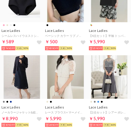
Lace Ladies
Lace Ladies
Lace Ladies
シームレスハイウエストショーツ【返品不可商品】 （ブラック）
ベーシック カラー リブ ノンワイヤー ブラトップ （ブラック）
【4点セット】半袖 トッパー付き 総柄 タンキニ ハーフパンツ 水着【返品不可商品】 （C）
￥589
￥500
￥5,990
76%OFF
10%
83%OFF
10%
25%OFF
10%
Lace Ladies
Lace Ladies
Lace Ladies
ノーカラージャケット&総レース半袖ワンピースドレス （ネイビー）
レース ブラウス× マーメイド キャミソール ワンピース セットアップ （アイボリー）
【2点セット】シアー ボレロ付き キャミソール マキシ ワンピース （グレー）
￥8,990
￥5,990
￥5,990
30%OFF
10%
24%OFF
10%
31%OFF
10%