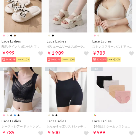
Lace Ladies
Lace Ladies
Lace Ladies
配色 ライン リボン付き ファー スリッパ （ホワイト）
ボリュームソールスポーツストラップサンダル （アイボリー）
ストレスフリー バストアップ ノンワイヤーブラトップ （ベージュ）
￥999
￥1,989
￥789
74%OFF
10%
50%OFF
10%
80%OFF
10%
HOT
HOT
HOT
Lace Ladies
Lace Ladies
Lace Ladies
レース × シアー ドッキング ノンワイヤー ブラ （ブラック）
おなかすっぽりストレッチ ハイウエスト3分丈ショーツ （ブラック）
【4色組】シームレスショーツ 4色4枚セット【返品不可商品】 （4枚セット（4色））
￥789
￥500
￥999