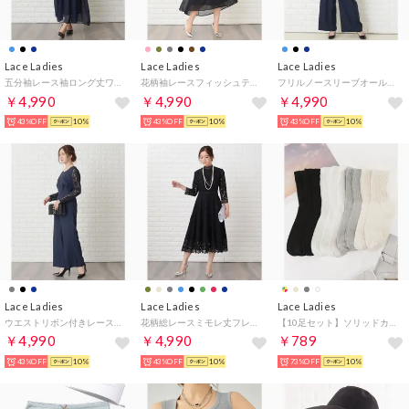
Lace Ladies
Lace Ladies
Lace Ladies
五分袖レース袖ロング丈ワンピース・ドレス （ネイビー）
花柄袖レースフィッシュテールフォーマルワンピースドレス （ブラック）
フリルノースリーブオールインワンパンツドレス （ネイビー）
￥4,990
￥4,990
￥4,990
43%OFF
10%
43%OFF
10%
43%OFF
10%
Lace Ladies
Lace Ladies
Lace Ladies
ウエストリボン付きレース袖ワイドパンツドレス・セットアップ （ネイビー）
花柄総レースミモレ丈フレアワンピース・ドレス （ブラック）
【10足セット】ソリッドカラー クルー丈 ルーズ ソックス （ミックス）
￥4,990
￥4,990
￥789
43%OFF
10%
43%OFF
10%
73%OFF
10%