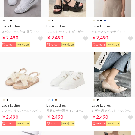
Lace Ladies
Lace Ladies
Lace Ladies
スパンコール付き 厚底 メッシュ スリッポン スニーカー （ホワイト）
フロント ツイスト ギャザー アンクルストラップ ヒール サンダル （ブラック）
クルーネック デザイン スリーブ 半袖 トップス （アイボリー）
￥2,490
￥2,490
￥2,490
37%OFF
10%
49%OFF
10%
37%OFF
10%
Lace Ladies
Lace Ladies
Lace Ladies
シアーフリル パール バックストラップ エスパドリーユ サンダル （アイボリー）
厚底 レザー調 ライン ローカット スニーカー （モカ）
レザー調 ツイスト アッパー ピンヒール パンプス （アイボリー）
￥2,490
￥2,490
￥2,490
37%OFF
10%
49%OFF
10%
49%OFF
10%