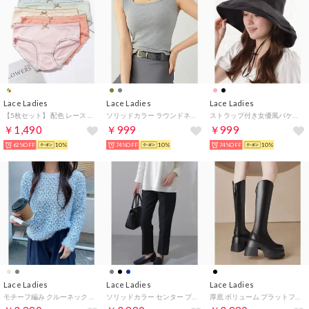
Lace Ladies
Lace Ladies
Lace Ladies
【5枚セット】 配色 レース リボン付き ミドル丈 ショーツ【返品不可商品】 （5枚セット）
ソリッドカラー ラウンドネック ベーシック ノースリーブ タンクトップ （ライトグレー）
ストラップ付き女優風バケットハット （ブラック）
￥1,490
￥999
￥999
62%OFF
10%
74%OFF
10%
74%OFF
10%
Lace Ladies
Lace Ladies
Lace Ladies
モチーフ編み クルーネック 長袖 ニット プルオーバー （グレー）
ソリッドカラー センター プリーツ入り テーパード パンツ （ブラック）
厚底 ボリューム プラットフォーム ロング ブーツ （ブラック）