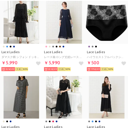
Lace Ladies
Lace Ladies
Lace Ladies
ダマスク柄 シフォン ドッキング キャンディ スリーブ ワンピース （ブラック）
レース袖 ロング丈総レース ワンピース・ドレス （ネイビー）
ハイウエストフルバックショーツ【返品不可商品】 （ブラック）
￥5,990
￥5,990
￥500
31%OFF
10%
31%OFF
10%
79%OFF
10%
Lace Ladies
Lace Ladies
Lace Ladies