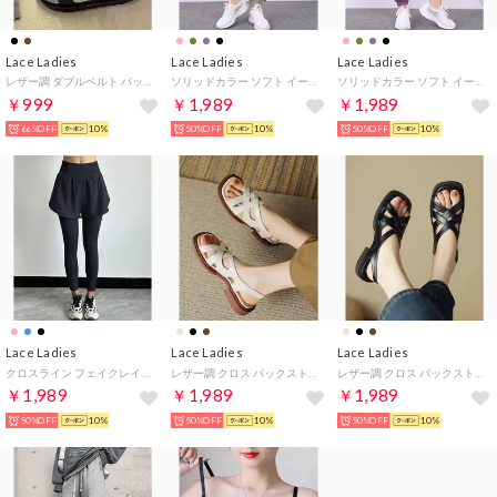
Lace Ladies
Lace Ladies
Lace Ladies
レザー調 ダブルベルト バックストラップ 厚底 スポーツ サンダル （ブラック）
ソリッドカラー ソフト イージー フィットネス パンツ 水着 水陸両用 （グリーン）
ソリッドカラー ソフト イージー フィットネス パンツ 水着 水陸両用 （パープル）
￥999
￥1,989
￥1,989
66%OFF
10%
50%OFF
10%
50%OFF
10%
Lace Ladies
Lace Ladies
Lace Ladies
クロスライン フェイクレイヤード ハイウエスト ヨガ レギンス 水着 水陸両用【返品不可商品】 （ブラック）
レザー調 クロス バックストラップ フラット サンダル （アイボリー）
レザー調 クロス バックストラップ フラット サンダル （ブラック）
￥1,989
￥1,989
￥1,989
50%OFF
10%
50%OFF
10%
50%OFF
10%