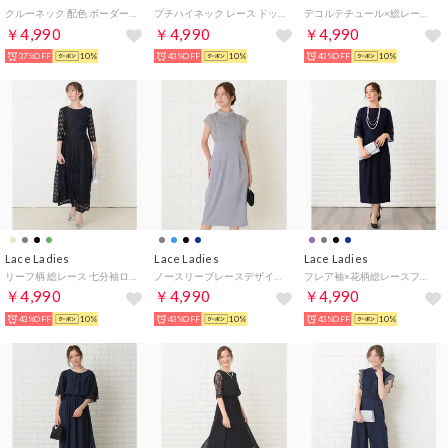
クルーネック 配色 ボーダー マキシ ワンピース （ブラック）
プチハイネック レース ドッキング 半袖 チュール ワンピース （ブラック）
デコルテチュール×総レースフレア袖ロングワンピース・ドレス （ブラック）
￥4,990
￥4,990
￥4,990
37%OFF
10%
43%OFF
10%
43%OFF
10%
Lace Ladies
Lace Ladies
Lace Ladies
リーフ柄 総レース 七分袖ロングワンピース （ブラック）
ノースリーブレースデザイン タイトワンピースドレス （グレー）
フレア袖×花柄総レースフォーマルワンピース・ドレス （Bネイビー）
￥4,990
￥4,990
￥4,990
43%OFF
10%
43%OFF
10%
43%OFF
10%