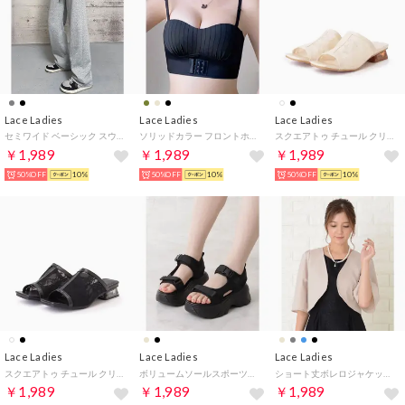
Lace Ladies
Lace Ladies
Lace Ladies
セミワイド ベーシック スウェット トラック パンツ （グレー）
ソリッドカラー フロントホック ノンワイヤー チューブトップ ブラ （ブラック）
スクエアトゥ チュール クリア ヒール サンダル （アイボリー）
￥1,989
￥1,989
￥1,989
50%OFF
10%
50%OFF
10%
50%OFF
10%
Lace Ladies
Lace Ladies
Lace Ladies
スクエアトゥ チュール クリア ヒール サンダル （ブラック）
ボリュームソールスポーツストラップサンダル （ブラック）
ショート丈ボレロジャケット （グレー）
￥1,989
￥1,989
￥1,989