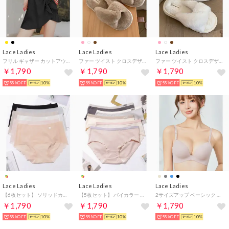
Lace Ladies
Lace Ladies
Lace Ladies
フリル ギャザー カットアウト ワンピース 水着【返品不可商品】 （ブラック）
ファー ツイスト クロスデザイン フラット スリッパ ルームシューズ （グレージュ）
ファー ツイスト クロスデザイン フラット スリッパ ルームシューズ （アイボリー）
￥1,790
￥1,790
￥1,790
55%OFF
10%
55%OFF
10%
55%OFF
10%
Lace Ladies
Lace Ladies
Lace Ladies
【6枚セット】 ソリッドカラー シアー スカラップ ボーイズレッグ ショーツ【返品不可商品】 （6枚セット）
【5枚セット】 バイカラー ベーシック コットン ミドル ショーツ【返品不可商品】 （5枚セット）
2サイズアップ ベーシック 3/4カップ ボリュームアップ シームレス ブラ （ベージュ）
￥1,790
￥1,790
￥1,790
55%OFF
10%
55%OFF
10%
55%OFF
10%