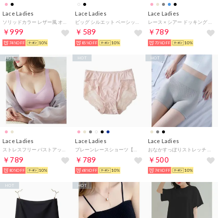
Lace Ladies
Lace Ladies
Lace Ladies
ソリッドカラー レザー風 オープントゥ ルーム サンダル （ピンク）
ビッグ シルエット ベーシック クルーネック 長袖 プルオーバー （ブラック）
レース × シアー ドッキング ノンワイヤー ブラ （ベージュ）
￥999
￥589
￥789
74%OFF
10%
85%OFF
10%
73%OFF
10%
HOT
HOT
HOT
Lace Ladies
Lace Ladies
Lace Ladies
ストレスフリー バストアップ ノンワイヤーブラトップ （ピンク）
プレーンレースショーツ【返品不可商品】 （ピンク）
おなかすっぽりストレッチ ハイウエスト3分丈ショーツ （グレー）
￥789
￥789
￥500
80%OFF
10%
68%OFF
10%
74%OFF
10%
HOT
HOT