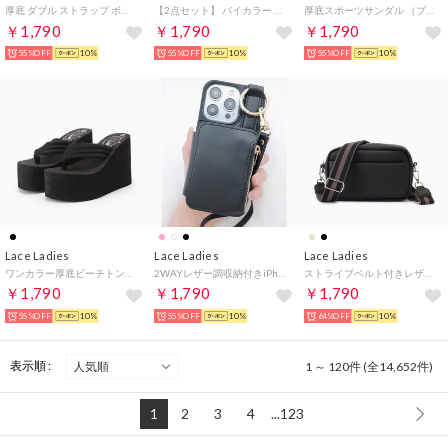
厚底 ダブル ストラップ ボリューム パンプス （ブラウン）
【2点セット】 バイカラー フリル レイヤード モノキニ【返品不可商品】 （ブラック）
厚底スポーツサンダル （ブラック）
￥1,790
￥1,790
￥1,790
55%OFF
10%
55%OFF
10%
55%OFF
10%
Lace Ladies
Lace Ladies
Lace Ladies
ワンカラー厚底ビーチトングサンダル （ブラック）
2WAYレザー調収納付きiPhoneケース （ブラック）
ストライプベルト付きレザー調2WAYショルダーバッグ （ブラック）
￥1,790
￥1,790
￥1,790
55%OFF
10%
55%OFF
10%
64%OFF
10%
表示順 :
1 ～ 120件 (全14,652件)
1
2
3
4
...123