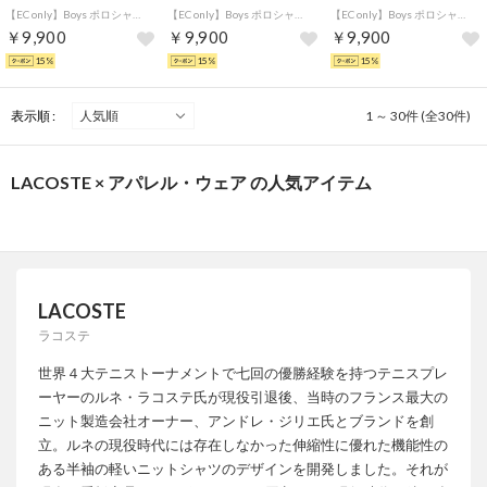
【EC only】Boys ポロシャツ (半袖) （レッド)
【EC only】Boys ポロシャツ (半袖) （ブラック)
【EC only】Boys ポロシャツ (半袖) （ブルー)
￥9,900
￥9,900
￥9,900
15%
15%
15%
表示順 :
1 ～ 30件 (全30件)
LACOSTE × アパレル・ウェア の人気アイテム
LACOSTE
ラコステ
世界４大テニストーナメントで七回の優勝経験を持つテニスプレ
ーヤーのルネ・ラコステ氏が現役引退後、当時のフランス最大の
ニット製造会社オーナー、アンドレ・ジリエ氏とブランドを創
立。ルネの現役時代には存在しなかった伸縮性に優れた機能性の
ある半袖の軽いニットシャツのデザインを開発しました。それが