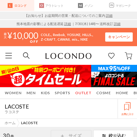
ロコンド
アウトレット
メゾン
マガシーク
【お知らせ】お盆期間の営業・配送についてのご案内
詳細
熊本地震の影響による配送遅延
詳細
｜7/30 (木) 14時〜 送料改訂
詳細
10,000
COLE..
Reebok
YOSUKE
HILLS..
キャンペーン
Z-CRAFT
CAWAII
mis..
NIKE
WOMEN
MEN
KIDS
SPORTS
OUTLET
COSME
HOME
B
LACOSTE
ラコステ
お気に入り
ホーム
LACOSTE
30
サイズ
絞り込む
件