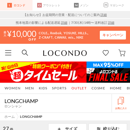
ロコンド
アウトレット
メゾン
マガシーク
【お知らせ】お盆期間の営業・配送についてのご案内
詳細
熊本地震の影響による配送遅延
詳細
｜7/30 (木) 14時〜 送料改訂
詳細
10,000
COLE..
Reebok
YOSUKE
HILLS..
キャンペーン
Z-CRAFT
CAWAII
mis..
NIKE
WOMEN
MEN
KIDS
SPORTS
OUTLET
COSME
HOME
B
LONGCHAMP
ロンシャン
お気に入り
ホーム
LONGCHAMP
27
サイズ
絞り込む
件