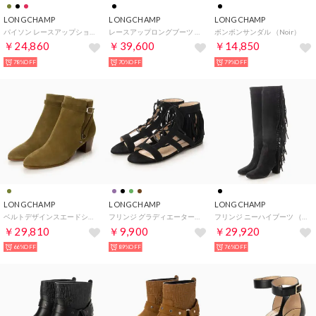
LONGCHAMP
LONGCHAMP
LONGCHAMP
パイソン レースアップショートブーツ （Brandy）
レースアップロングブーツ （Noir）
ボンボンサンダル （Noir）
￥24,860
￥39,600
￥14,850
78%OFF
70%OFF
79%OFF
LONGCHAMP
LONGCHAMP
LONGCHAMP
ベルトデザインスエードショートブーツ （Kaki）
フリンジ グラディエーターサンダル （Noir）
フリンジ ニーハイブーツ （Noir）
￥29,810
￥9,900
￥29,920
66%OFF
89%OFF
76%OFF