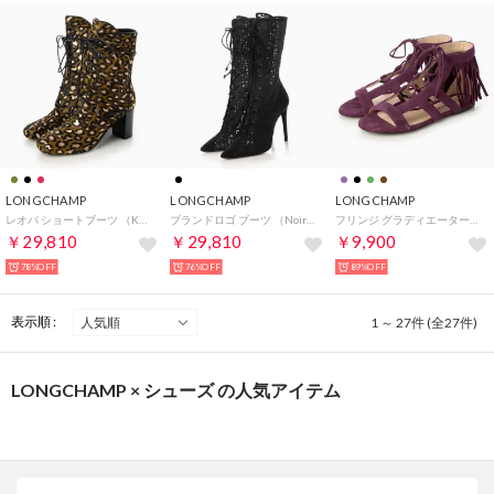
LONGCHAMP
LONGCHAMP
LONGCHAMP
レオパ ショートブーツ （Kaki）
ブランドロゴ ブーツ （Noir）
フリンジ グラディエーターサンダル （Violet）
￥29,810
￥29,810
￥9,900
78%OFF
76%OFF
89%OFF
表示順 :
1 ～ 27件 (全27件)
LONGCHAMP × シューズ の人気アイテム