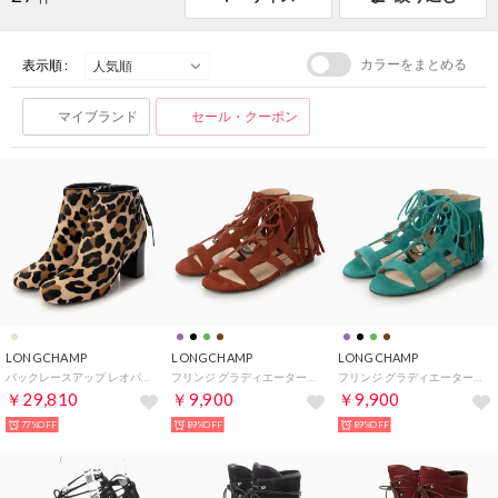
カラーをまとめる
表示順 :
マイブランド
セール・クーポン
LONGCHAMP
LONGCHAMP
LONGCHAMP
バックレースアップ レオパショートブーツ （Noir/Camel）
フリンジ グラディエーターサンダル （Cognac）
フリンジ グラディエーターサンダル （Emeraude）
￥29,810
￥9,900
￥9,900
77%OFF
89%OFF
89%OFF