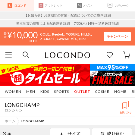
ロコンド
アウトレット
メゾン
マガシーク
【お知らせ】お盆期間の営業・配送についてのご案内
詳細
熊本地震の影響による配送遅延
詳細
｜7/30 (木) 14時〜 送料改訂
詳細
10,000
COLE..
Reebok
YOSUKE
HILLS..
キャンペーン
Z-CRAFT
CAWAII
mis..
NIKE
WOMEN
MEN
KIDS
SPORTS
OUTLET
COSME
HOME
B
LONGCHAMP
ロンシャン
お気に入り
ホーム
LONGCHAMP
3
サイズ
絞り込む
件