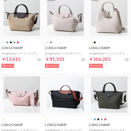
LONGCHAMP
LONGCHAMP
LONGCHAMP
Longchamp トートバッグ LE PLIAGE ENERGY L1512 HSR （299/Argile/べージュ）
Longchamp ショルダーバッグ E PLIAGE XTRA L1512 987 （555/Papier/クリーム）
Longchamp ハンドバッグ 10273 HFP Le Roseau S （555/Papier/オフホワイト）
￥52,415
￥91,333
￥106,205
3%OFF
13%OFF
15%OFF
LONGCHAMP
LONGCHAMP
LONGCHAMP
Longchamp ショルダーバッグ Le Pliage Xtra XS 10212 987 （542/Nude-ライトピンク）
Longchamp トラベルバッグ LE PLIAGE ORIGINAL L1911 089 （001/Noir/ブラック）
Longchamp トートバッグ LE PLIAGE ENERGY L1512 HSR （892/Kaki/カーキ）