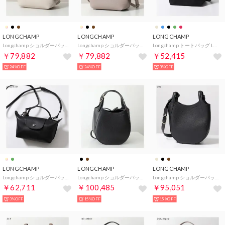
LONGCHAMP
LONGCHAMP
LONGCHAMP
Longchamp ショルダーバッグ Le Roseau XS ル ロゾ 10278 HFP （555/Papier/アイボリー）
Longchamp ショルダーバッグ Le Roseau XS ル ロゾ 10278 HFP （266/Argile/グレージュ）
Longchamp トートバッグ LE PLIAGE ENERGY L1512 HSR （001/Noir/ブラック）
￥79,882
￥79,882
￥52,415
24%OFF
24%OFF
3%OFF
LONGCHAMP
LONGCHAMP
LONGCHAMP
Longchamp ショルダーバッグ Le Pliage Xtra 34205 987 （001/Noir/ブラック）
Longchamp ショルダーバッグ Le Foulonne S 10328 021 （001/Noir-ブラック）
Longchamp ショルダーバッグ Le Foulonne S 10329 021 （001/Noir-ブラック）
￥62,711
￥100,485
￥95,051
3%OFF
15%OFF
15%OFF