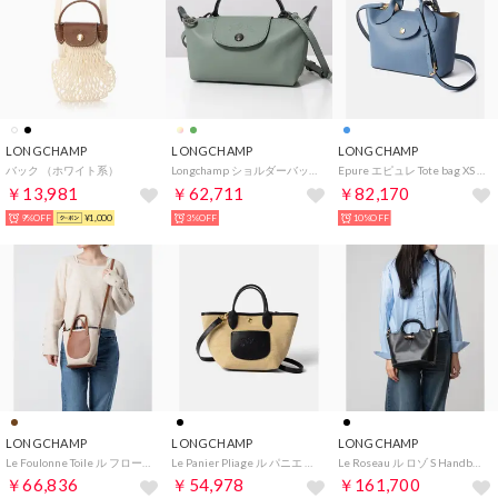
LONGCHAMP
LONGCHAMP
LONGCHAMP
バック （ホワイト系）
Longchamp ショルダーバッグ Le Pliage Xtra 34205 987 （M62/Toundra/ライトグリーン）
Epure エピュレ Tote bag XS ハンドバッグ （スレート(212)）
￥13,981
￥62,711
￥82,170
9%OFF
¥1,000
3%OFF
10%OFF
LONGCHAMP
LONGCHAMP
LONGCHAMP
Le Foulonne Toile ル フローネ トワル （キャラメル(121)）
Le Panier Pliage ル パニエ プリアージュ （ブラック(001)）
Le Roseau ル ロゾ S Handbag （ブラック(001)）
￥66,836
￥54,978
￥161,700