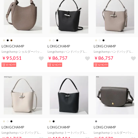
LONGCHAMP
LONGCHAMP
LONGCHAMP
Longchamp ショルダーバッグ Le Foulonne S 10329 021 （215/Taupe-ブラウン）
Longchamp ハンドバッグ Le Roseau 10314 HFP （001/Noir/ブラック）
Longchamp ハンドバッグ Le Roseau 10314 HFP （266/Argile/グレージュ）
￥95,051
￥86,757
￥86,757
15%OFF
12%OFF
12%OFF
LONGCHAMP
LONGCHAMP
LONGCHAMP
Longchamp ハンドバッグ Le Roseau 10314 HFP （555/Papier/アイボリー）
Longchamp トートバッグ Le Roseau 10315 HFP （001/Noir/ブラック）
Longchamp ショルダーバッグ Epure Crossbody bag S 10253 HYZ （P55/Tourterelle/グレー）