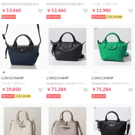
20034 HCD LE PLIAGE SCUBA Camera bag ショルダーバッグ ルプリアージュ スキューバ レディース バッグ カメラバッグ S （オレンジ×ボルドー）
20034 HCD LE PLIAGE SCUBA Camera bag ショルダーバッグ ルプリアージュ スキューバ レディース バッグ カメラバッグ S （エルブ×グリーン）
バッグ （ブラック）
￥53,460
￥53,460
￥12,980
10%OFF
10%OFF
15%OFF
¥1,000
LONGCHAMP
LONGCHAMP
LONGCHAMP
バック （ブルー）
Longchamp ショルダーバッグ LE PLIAGE EXTRA 1500 987 （001/Noir-ブラック）
Longchamp ショルダーバッグ LE PLIAGE EXTRA 1500 987 （249/Vert-グリーン）
￥39,800
￥75,284
￥75,284
7%OFF
¥1,000
13%OFF
13%OFF