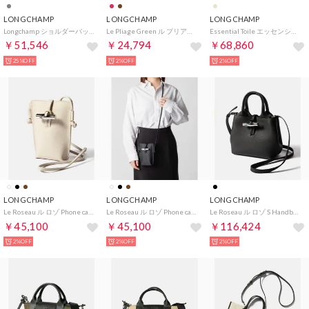
LONGCHAMP
LONGCHAMP
LONGCHAMP
Longchamp ショルダーバッグ LE ROSEAU ル ロゾ S 10299 HFP （266/Argile-グレージュ）
Le Pliage Green ル プリアージュ グリーン Handbag S トップハンドルバッグ L1621 919 ハンドバッグ レディース （ポメグラネット(P98)）
Essential Toile エッセンシャル L Hobo bag ホーボーバッグ 10323 HSG ショルダーバッグ レディース バッグ （エクリュ(037)）
￥51,546
￥24,794
￥68,860
25%OFF
2%OFF
2%OFF
LONGCHAMP
LONGCHAMP
LONGCHAMP
Le Roseau ル ロゾ Phone case スマートフォンケース フラップ付き 34180 HFP
Le Roseau ル ロゾ Phone case スマートフォンケース フラップ付き 34180 HFP ショルダーバッグ レディース バッグ （ブラック(001)）
Le Roseau ル ロゾ S Handbag S トップハンドルバッグ 10278 HFP
￥45,100
￥45,100
￥116,424
2%OFF
2%OFF
2%OFF