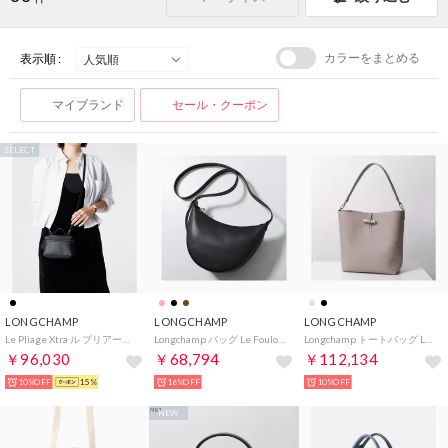
カラーをまとめる
表示順 :
マイブランド
セール・クーポン
SELECT
LONGCHAMP
LONGCHAMP
LONGCHAMP
Le Pliage Xtra ル プリアージュ エクストラ Handbag S ハンドバッグ 10187 987 ショルダーバッグ レディース バッ （ブラック(001)）
Longchamp バッグ Le Foulonne S ル フローネ 10337 021 （001/Noir/ブラック）
Longchamp トートバッグ Le Roseau 10315 HFP （266/Argile/グレージュ）
￥96,030
￥68,794
￥112,134
10%OFF
15%
16%OFF
10%OFF
NEW