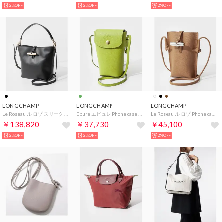
2%OFF
2%OFF
2%OFF
LONGCHAMP
LONGCHAMP
LONGCHAMP
Le Roseau ル ロゾ スリーク XS Bucket bag バケットバッグ 10314 HGC ショルダーバッグ ハンド （ブラック(001)）
Epure エピュレ Phone case with leather lace スマートフォンケース 34193 HYZ ショル （ヴェールキウイ(036)）
Le Roseau ル ロゾ Phone case スマートフォンケース フラップ付き 34180 HFP ショルダーバッグ レ （ウォールナット(371)）
￥138,820
￥37,730
￥45,100
2%OFF
2%OFF
2%OFF