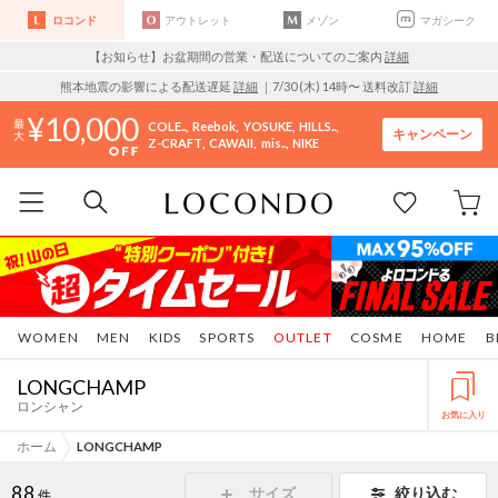
ロコンド
アウトレット
メゾン
マガシーク
【お知らせ】お盆期間の営業・配送についてのご案内
詳細
熊本地震の影響による配送遅延
詳細
｜7/30 (木) 14時〜 送料改訂
詳細
10,000
COLE..
Reebok
YOSUKE
HILLS..
キャンペーン
Z-CRAFT
CAWAII
mis..
NIKE
WOMEN
MEN
KIDS
SPORTS
OUTLET
COSME
HOME
B
LONGCHAMP
ロンシャン
お気に入り
ホーム
LONGCHAMP
88
サイズ
絞り込む
件