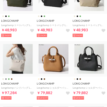
LONGCHAMP
LONGCHAMP
LONGCHAMP
Longchamp トートバッグ LE PLIAGE ENERGY L1515 HSR （892/Kaki/カーキ）
Longchamp トートバッグ LE PLIAGE ENERGY L1515 HSR （001/Noir/ブラック）
Longchamp トートバッグ LE PLIAGE ENERGY L1515 HSR （299/Argile/ベージュ）
￥48,983
￥48,983
￥48,983
3%OFF
3%OFF
3%OFF
LONGCHAMP
LONGCHAMP
LONGCHAMP
Longchamp ハンドバッグ Le Pliage Xtra M 10189 987 （555/Papier-ライトベージュ）
Longchamp ショルダーバッグ Le Roseau XS ル ロゾ 10278 HFP （371/Noix/キャメル）
Longchamp ショルダーバッグ Le Roseau XS ル ロゾ 10278 HFP （001/Black/ブラック）
￥97,284
￥79,882
￥79,882
3%OFF
24%OFF
24%OFF