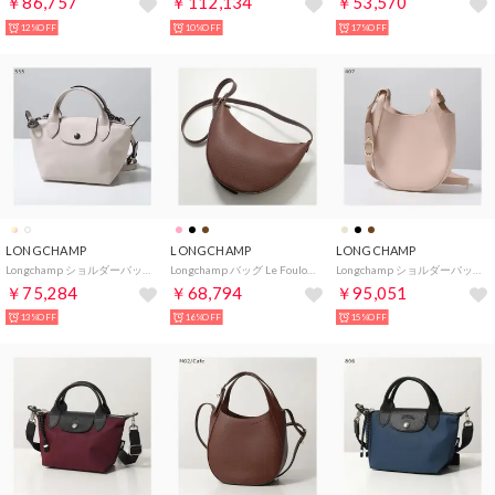
￥86,757
￥112,134
￥53,570
12%OFF
10%OFF
17%OFF
LONGCHAMP
LONGCHAMP
LONGCHAMP
Longchamp ショルダーバッグ LE PLIAGE EXTRA 1500 987 （555/Papier-アイボリー）
Longchamp バッグ Le Foulonne S ル フローネ 10337 021 （M02/Coffe/ブラウン）
Longchamp ショルダーバッグ Le Foulonne S 10329 021 （407/Creme-ピンクベージュ）
￥75,284
￥68,794
￥95,051
13%OFF
16%OFF
15%OFF