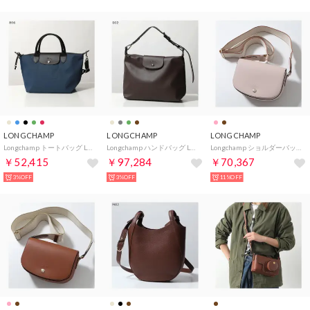
LONGCHAMP
LONGCHAMP
LONGCHAMP
Longchamp トートバッグ LE PLIAGE ENERGY L1512 HSR （806/Encre/ダークブルー）
Longchamp ハンドバッグ Le Pliage Xtra M 10189 987 （002/Moka-ダークブラウン）
Longchamp ショルダーバッグ Epure S 10253 HFY （257/Petale-ペールピンク）
￥52,415
￥97,284
￥70,367
3%OFF
3%OFF
11%OFF