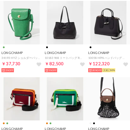
LONGCHAMP
LONGCHAMP
LONGCHAMP
34193 HYZ ショルダーバッグ レディース エピュレ スマホショルダー クロスボディ スマートフォンケース Epure （ヴェール）
10183 968 トートバッグ Roseau Essential レディース Mサイズ Sac porte epaule （ブラック）
10058 HPN ハンドバッグ レディース バッグ ショルダーバッグ 2way ROSEAU TOP HANDLE BAG M （ブラック）
￥37,730
￥82,500
￥122,320
2%OFF
5%OFF
20%OFF
10%
LONGCHAMP
LONGCHAMP
LONGCHAMP