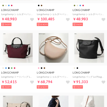
LONGCHAMP
LONGCHAMP
LONGCHAMP
Longchamp ショルダーバッグ LE PLIAGE 1500 HSR （119/Bordeaux/バーガンディ）
Longchamp ショルダーバッグ Le Foulonne S 10328 021 （M02/Cafe-ダークブラウン）
Longchamp ショルダーバッグ LE PLIAGE 1500 HSR （806/Encre/ダークブルー）
￥48,983
￥100,485
￥48,983
3%OFF
15%OFF
3%OFF
LONGCHAMP
LONGCHAMP
LONGCHAMP
Longchamp トートバッグ LE PLIAGE ENERGY L1512 HSR （119/Bordeaux/ボルドー）
Longchamp ショルダーバッグ ル フローネ S 10337 021 （407/Creme/ピンクベージュ）
Longchamp バッグ Le Pliage Xtra M ル プリアージュ 10341 987 （001/Noir-ブラック）
￥52,415
￥68,794
￥91,333
3%OFF
16%OFF
3%OFF