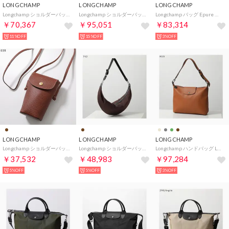
LONGCHAMP
LONGCHAMP
LONGCHAMP
Longchamp ショルダーバッグ Epure S 10253 HFY （504/Cognac-ブラウン）
Longchamp ショルダーバッグ Le Foulonne S 10329 021 （M02/Cafe-ダークブラウン）
Longchamp バッグ Epure エピュレ XS Camera 10380 HYZ （035/Brun-ブラウン）
￥70,367
￥95,051
￥83,314
11%OFF
15%OFF
3%OFF
LONGCHAMP
LONGCHAMP
LONGCHAMP
Longchamp ショルダーバッグ EPURE エピュレ 34193 HYZ （035/Brun-ブラウン）
Longchamp ショルダーバッグ LE PLIAGE ENERGY XL 10372 HSR （742/Cacao/ダークブラウン）
Longchamp ハンドバッグ Le Pliage Xtra M 10189 987 （M19/Cajou-ブラウン）
￥37,532
￥48,983
￥97,284
5%OFF
5%OFF
3%OFF