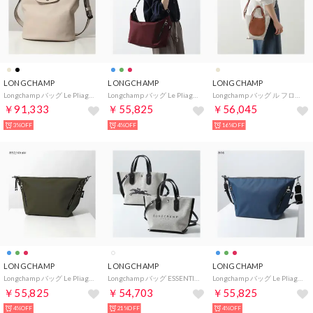
LONGCHAMP
LONGCHAMP
LONGCHAMP
Longchamp バッグ Le Pliage Xtra M ル プリアージュ 10341 987 （555/Papier-ベージュ）
Longchamp バッグ Le Pliage Energy ル プリアージュ 10343 HSR （119/Bordeaux-ボルドー）
Longchamp バッグ ル フローネ トワル S 10368 HJG （121/Caramel/ベージュ他）
￥91,333
￥55,825
￥56,045
3%OFF
4%OFF
16%OFF
LONGCHAMP
LONGCHAMP
LONGCHAMP
Longchamp バッグ Le Pliage Energy ル プリアージュ 10343 HSR （892/Kaki-カーキ）
Longchamp バッグ ESSENTIAL エッセンシャル XS 10259 HSG （037/Ecru/オフホワイト）
Longchamp バッグ Le Pliage Energy ル プリアージュ 10343 HSR （806/Ink-Blue-インクブルー）
￥55,825
￥54,703
￥55,825
4%OFF
21%OFF
4%OFF