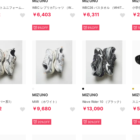
MIZUNO
MIZUNO
MI
WBC プリントユニフォーム ホーム ジュニア （WHITE）
WBC レプリカTシャツ （WHITE）
WBC26 バスタオル （WHITE）
2
￥6,403
￥6,311
￥2
9%OFF
9%OFF
1
MIZUNO
MIZUNO
MI
ルバー系1）
MXR （ホワイト）
Wave Rider 10 （ブラック）
2
￥9,680
￥13,090
￥5
20%OFF
30%OFF
1