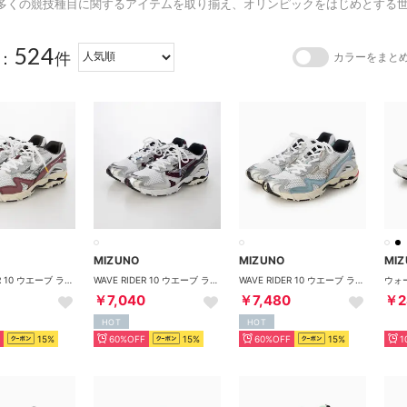
多くの競技種目に関するアイテムを取り揃え、オリンピックをはじめとする
524
：
件
カラーをまと
MIZUNO
MIZUNO
MI
WAVE RIDER 10 ウエーブ ライダー 10D1GA243114 （WHITE/BLACK/WINERED）
WAVE RIDER 10 ウエーブ ライダー 10 WHITE/BLACK/PURPLE D1GA210414 （WHITE/BLACK/PURPLE）
WAVE RIDER 10 ウエーブ ライダー 10 WHITE/BEIGE/SKYBLUE D1GA243115 （WHITE/BEIGE/SKYBLUE）
￥7,040
￥7,480
￥2
HOT
HOT
15%
60%OFF
15%
60%OFF
15%
1