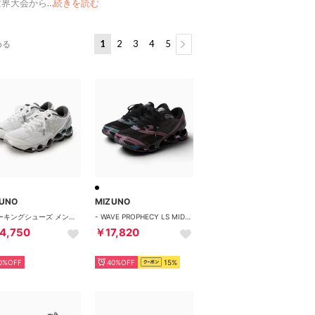
世界大会から
…
続きを読む
1
2
3
4
5
める
ZUNO
MIZUNO
ウォーキングシューズ メンズ レディース ウエーブプロフェシーLS D1GA3337 01 02 WAVE PROPHECY LS スニーカー （ホワイト）
- WAVE PROPHECY LS MIDNIGHT VELOCITY PACK PURPLE/BLACK/BLUE【D1GA260401】 （MIDNIGHT VELOCITY PACK PURPLE/BLACK/BLUE）
4,750
￥17,820
0%OFF
40%OFF
15%