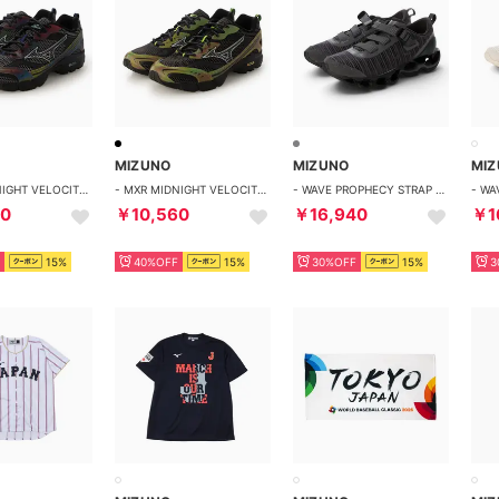
MIZUNO
MIZUNO
MI
- MXR MIDNIGHT VELOCITY PACK BLUE / BLACK / ORANGE【D1GA261502】 （BLUE / BLACK / ORANGE）
- MXR MIDNIGHT VELOCITY PACK GREEN / BLACK / ORANGE【D1GA261501】 （GREEN / BLACK / ORANGE）
- WAVE PROPHECY STRAP 2 DARK GREY【D1GA260301】 （DARK GREY）
60
￥10,560
￥16,940
￥1
15%
40%OFF
15%
30%OFF
15%
3