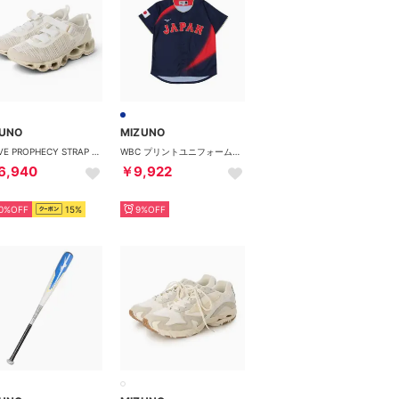
ZUNO
MIZUNO
- WAVE PROPHECY STRAP 2 WHITE【D1GA260302】 （WHITE）
WBC プリントユニフォーム ビジター ジュニア （NAVY）
6,940
￥9,922
0%OFF
15%
9%OFF