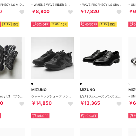
- WAVE PROPHECY LS MIDNIGHT VELOCITY PACK ORANGE/BLACK/YELLOW【D1GA260402】 （MIDNIGHT VELOCITY PACK ORANGE/BLACK/YELLOW）
- WMENS WAVE RIDER B ウェーブ ライダー B【D1GA246201】 （オフホワイト×ホワイト）
- WAVE PROPHECY LS GRAY 【D1GA251104】 （GRAY）
0
￥8,800
￥17,820
￥6
15%
60%OFF
15%
40%OFF
15%
6
MIZUNO
MIZUNO
MI
Wave Prophecy LS （ブラック）
ウォーキングシューズ メンズ レディース エナジー×GORE TEX B1GE2307 ME 05 GTX II スニーカー 防水 （ブラック）
ビジネスシューズ メンズ エクスライト B1GM2500 B1GM2501 B1GM2502 （ブラック）
50
￥14,850
￥13,365
￥6
10%OFF
10%OFF
5