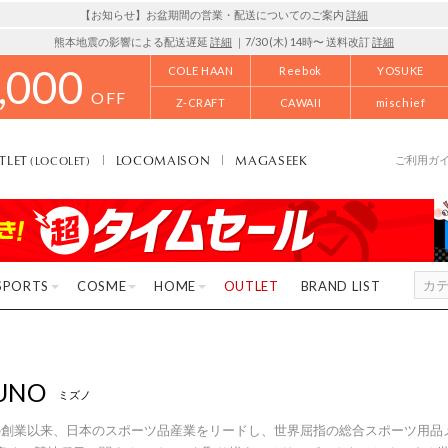
【お知らせ】お盆期間の営業・配送についてのご案内
詳細
熊本地震の影響による配送遅延
詳細
｜7/30 (木) 14時〜 送料改訂
詳細
,000
COLE HAAN
Reebok
YOSUKE
OFF
Z-CRAFT
CAWAII
mischief
TLET
LOCOMAISON
MAGASEEK
(LOCOLET)
ご利用ガ
SPORTS
COSME
HOME
OUTLET
BRAND LIST
UNO
ミズノ
年の創業以来、日本のスポーツ品産業をリードし、世界屈指の総合スポーツ用品メ