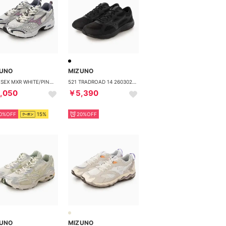
ZUNO
MIZUNO
- UNISEX MXR WHITE/PINK/PURPLE【D1GA245113】 （WHITE/PINK/PURPLE）
521 TRADROAD 14 260302 （ブラック×ブラック）
,050
￥5,390
0%OFF
15%
20%OFF
ZUNO
MIZUNO