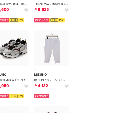
- UNISEX WAVE RIDER 10【D1GA243106】 （OFFWHITE/LGREEN/SILVER）
- MENS WAVE MUJIN TL LIGHT BEIGE/WHITE/PURPLE【D1GA251301】 （BEIGE/WHITE/PURPLE）
,600
￥9,625
0%OFF
15%
50%OFF
15%
ZUNO
MIZUNO
- UNISEX MXR WHITE/BLACK/RED 【D1GA245112】 （WHITE/BLACK/RED）
GACHIユニフォーム （ショートタイプ） パンツ （ホワイト）
,050
￥4,132
0%OFF
15%
21%OFF