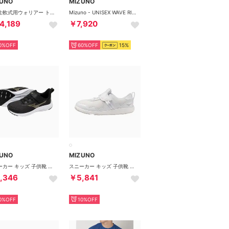
ZUNO
MIZUNO
小学生軟式用ウォリアー トップ （ホワイト）
Mizuno - UNISEX WAVE RIDER 10 OFFWHITE/WHITE【D1GA246301】 （OFFWHITE/WHITE）
4,189
￥7,920
0%OFF
60%OFF
15%
ZUNO
MIZUNO
スニーカー キッズ 子供靴 ミズノエスぺランザーJr 2 K1GC2606 3E （ゴールド）
スニーカー キッズ 子供靴 ミズノプレモア キッズ3 C1GD2642 （ホワイト）
,346
￥5,841
0%OFF
10%OFF