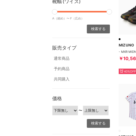
靴幅 (ワイズ)
A（細め）〜
F（広め）
MIZUNO
販売タイプ
￥10,5
通常商品
予約商品
40%OFF
共同購入
価格
〜