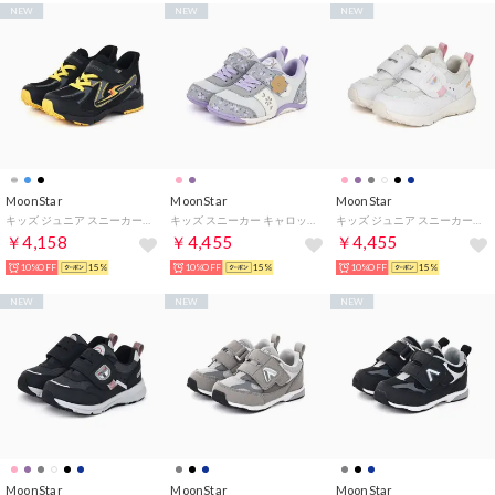
NEW
NEW
NEW
MoonStar
MoonStar
MoonStar
キッズ ジュニア スニーカー スーパースター SS K1270 イージー ハンズフリー 男の子 子供靴 運動靴 （ブラック）
キッズ スニーカー キャロット CR C2397 マジックテープ 女の子 子供靴 花柄 お花 かわいい 抗菌防臭 （パープル）
キッズ ジュニア スニーカー 男の子 女の子 キャロット CR C2375 子供靴 運動靴 防水 3E 幅広ベルクロ （ホワイト）
￥4,158
￥4,455
￥4,455
10%OFF
15%
10%OFF
15%
10%OFF
15%
NEW
NEW
NEW
MoonStar
MoonStar
MoonStar