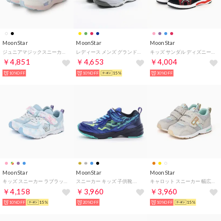
MoonStar
MoonStar
MoonStar
ジュニアマジックスニーカー （WHT）
レディース メンズ グランドシューズ SCアスレチックS500 学校指定 高校 中学 アキレス健保護 抗菌 防臭 （ホワイト/グリーン）
キッズ サンダル ディズニープリンセス DN C1375LE マックィーン 光る靴 女の子 男の子 子供靴 （レッド【マックィーン】）
￥4,851
￥4,653
￥4,004
10%OFF
10%OFF
15%
30%OFF
MoonStar
MoonStar
MoonStar
キッズ スニーカー ラブラッシュ LV 1274 モヤキッズ ジュニア 女の子 子供靴 運動靴 軽い リボン 星 （サックス）
スニーカー キッズ 子供靴 スキルシューター 雷スキル ジンライ SK 0093 moonstar SKLSHOTER （ブルー）
キャロット スニーカー 幅広 3E キッズ ジュニア 子供靴 速乾 男の子 女の子 シューズ C2146 CR Carrot （アイボリー）
￥4,158
￥3,960
￥3,960
10%OFF
15%
20%OFF
10%OFF
15%