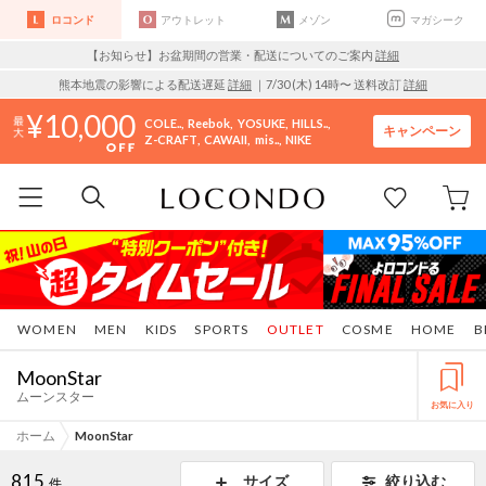
ロコンド
アウトレット
メゾン
マガシーク
【お知らせ】お盆期間の営業・配送についてのご案内
詳細
熊本地震の影響による配送遅延
詳細
｜7/30 (木) 14時〜 送料改訂
詳細
10,000
COLE..
Reebok
YOSUKE
HILLS..
キャンペーン
Z-CRAFT
CAWAII
mis..
NIKE
WOMEN
MEN
KIDS
SPORTS
OUTLET
COSME
HOME
B
MoonStar
ムーンスター
お気に入り
ホーム
MoonStar
815
サイズ
絞り込む
件