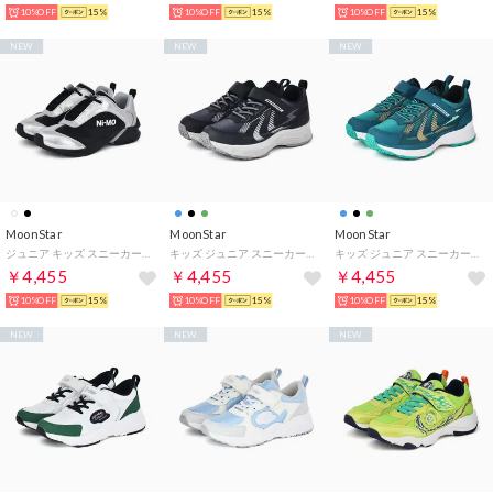
10%OFF
15%
10%OFF
15%
10%OFF
15%
NEW
NEW
NEW
MoonStar
MoonStar
MoonStar
ジュニア キッズ スニーカー ニーモ ni-mo NM J162 オーサムスター 靴 軽い シンプル シルバー かわいい （ブラック）
キッズ ジュニア スニーカー スーパースター SS J1273 モナーク150W 3E 男の子 子供靴 運動靴 ベルクロ （ブラック）
キッズ ジュニア スニーカー スーパースター SS J1273 モナーク150W 3E 男の子 子供靴 運動靴 ベルクロ （グリーン）
￥4,455
￥4,455
￥4,455
10%OFF
15%
10%OFF
15%
10%OFF
15%
NEW
NEW
NEW