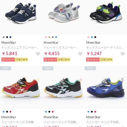
MoonStar
MoonStar
MoonStar
キッズ ジュニア スニーカー キャロット CR C2400VL2 コンテVL2 男の子 女の子 子供靴 マジックテープ （ネイビー）
ベビー キッズ スニーカー アンパンマン AP B64 子供靴 マジックテープ バイキンマン 男の子 女の子 （グレー）
キッズ スニーカー ディズニー DN C1380LE 光る靴 子供靴 リトルグリーンメン トイストーリー 抗菌防臭 （ブラック）
￥5,841
￥4,455
￥5,247
10%OFF
15%
10%OFF
15%
10%OFF
15%
NEW
NEW
NEW
MoonStar
MoonStar
MoonStar
スニーカー キッズ 子供靴 スキルシューター SK 0091 moonstar スポーツ SKLSHOTER （レッド）
スニーカー キッズ 子供靴 スキルシューター SK 0091 moonstar スポーツ SKLSHOTER （ブラック）
スニーカー キッズ 子供靴 スキルシューター SK 0091 moonstar スポーツ SKLSHOTER （ブルー）