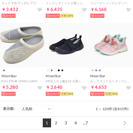
キッズ 子供 サンダル アウトドア MF S018C （ネイビー）
メンズ レディース 介護シューズ スリッポン PASTEL 411 ハンズフリー 4E 幅広 ゴムバンド 歩きやすい （グレー）
スニーカー メンズ レディース 54323779 moonstar JAGUAR JOG 1 SKOOLER レトロ ローカット （ベージュ）
￥3,432
￥6,435
￥6,160
20%OFF
10%OFF
15%
20%OFF
MoonStar
MoonStar
MoonStar
810s ET048 VENIE L.GRAY [54410547 SS25] （L.GRAY）
MS大人の上履き02 介護シューズ リハビリシューズ 介護靴 大人用 上履き 上靴 うわばき うわぐつ （ブラック）
キッズ スニーカー ディズニープリンセス DN C1378 リトルマーメイド アリエル 女の子 子供靴 かわいい （ピンク）
￥5,280
￥2,640
￥4,653
20%OFF
20%OFF
15%
10%OFF
15%
表示順 :
1 ～ 120件 (全815件)
1
2
3
4
...7