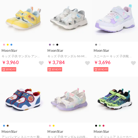
MoonStar
MoonStar
MoonStar
キッズ 子供 サンダル アンパンマン AP B63 （イエロー）
キッズ 子供 サンダル NI-MO NM J154 （シルバー）
スニーカー キッズ 子供靴 ラブラッシュ バイ スーパースター LV 1275 moonstar LUVRUSH BY SUPERSTAR 厚底 （グレー）
￥3,960
￥3,784
￥3,696
20%OFF
20%OFF
20%OFF
MoonStar
MoonStar
MoonStar
アンパンマン スニーカー 靴 ベビー キャラクター 男の子 女の子 軽量 キッズつま先ゆったり 通園 幼稚園 （ブルー）
キッズ 子供 サンダル LUVRUSH LV 1264 （イエロー）
キッズ ジュニア スニーカー スキルシューター SK0083 男の子 子供靴 運動靴 かっこいい 炎 ベルクロ （ライム）