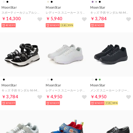
MoonStar
MoonStar
MoonStar
スポーティーカジュアルシューズ （BLK）
レディース スニーカー スリッポン ハンズフリー イヴ EVE 338 軽い 4E 幅広 4.5cmヒール 歩きやすい （ブラック）
キッズ 子供 サンダル NI-MO NM J154 （ブラック）
￥14,300
￥5,940
￥3,784
45%OFF
10%OFF
15%
20%OFF
MoonStar
MoonStar
MoonStar
キッズ 子供 サンダル NI-MO NM J155 （ブラック）
レディース スニーカー シナジークッション SNGY L21A U21A 軽量 3E 幅広 厚底 シンプル 歩きやすい （オールホワイト）
メンズ スニーカー シナジークッション SNGY M21A U21A 軽い 軽量 3E 幅広 厚底 シンプル 歩きやすい （オールブラック）
￥3,784
￥4,950
￥4,950
20%OFF
10%OFF
10%OFF
15%