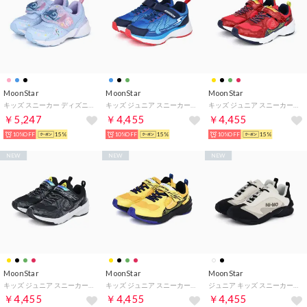
MoonStar
MoonStar
MoonStar
キッズ スニーカー ディズニー DN C1380LE 光る靴 子供靴 リロアンドスティッチ 抗菌防臭 （サックス）
キッズ ジュニア スニーカー スーパースター SS J1273 モナーク150W 3E 男の子 子供靴 運動靴 ベルクロ （ブルー）
キッズ ジュニア スニーカー スキルシューター SK0096 ライフウジン マジックテープ 男の子 子供靴 運動靴 （レッド(雷×風)）
￥5,247
￥4,455
￥4,455
10%OFF
15%
10%OFF
15%
10%OFF
15%
NEW
NEW
NEW
MoonStar
MoonStar
MoonStar
キッズ ジュニア スニーカー スキルシューター SK0096 ライフウジン マジックテープ 男の子 子供靴 運動靴 （ブラック(雷×風)）
キッズ ジュニア スニーカー スキルシューター SK0096 ライフウジン マジックテープ 男の子 子供靴 運動靴 （イエロー(雷×風)）
ジュニア キッズ スニーカー ニーモ ni-mo NM J162 オーサムスター 靴 軽い シンプル シルバー かわいい （オフホワイト）
￥4,455
￥4,455
￥4,455