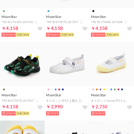
MoonStar
MoonStar
MoonStar
792 SS J7210G 267210 （オリーブ）
792 SS K7207G 267207 （ブルー）
792 SS J7208G 267208 （ブラック）
￥4,158
￥4,158
￥4,158
10%OFF
15%
10%OFF
15%
10%OFF
15%
MoonStar
MoonStar
MoonStar
792 SS K7207G 267207 （カーキ）
キャロット ST13 上履き 上靴 室内履き マジックテープ ベルクロ キッズ 子供 男の子 女の子 幅広 甲高（ホワイト）
キャロット Carrot ST11 上履き 上靴 室内履き ゴムバンド キッズ 子供 男の子 女の子 幅広 甲高 （レモン）
￥4,158
￥2,990
￥2,750
10%OFF
15%
9%OFF
10%OFF