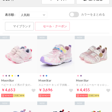
カラーをまとめる
表示順 :
マイブランド
セール・クーポン
HOT
NEW
NEW
MoonStar
MoonStar
MoonStar
ベビー キッズ 男の子 女の子 スニーカー キャロット CR B165HI コンテ 子供靴 ベビーシューズ （ピンク）
スニーカー キッズ 子供靴 ラブラッシュ LV 1274 moonstar LUVLUSH 女の子 スポーツ スーパースター パワーバネ （ピンク）
キッズ スニーカー キャロット CR C2397 マジックテープ 女の子 子供靴 花柄 お花 かわいい 抗菌防臭 （ピンク）
￥4,653
￥3,696
￥4,455
10%OFF
15%
20%OFF
10%OFF
15%
NEW
NEW
NEW