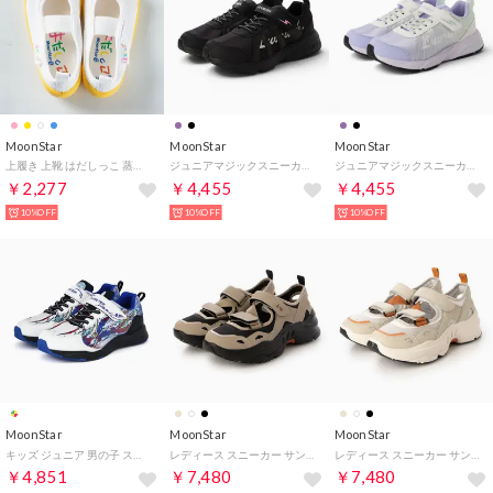
MoonStar
MoonStar
MoonStar
上履き 上靴 はだしっこ 蒸れにくい 日本製 軽量 通気性 抗菌 防臭 幼稚園 小学校 男の子 女の子 小学校 はだしっこ01 はだしっこ 01（イエロー）
ジュニアマジックスニーカー （BLK）
ジュニアマジックスニーカー （PUP）
￥2,277
￥4,455
￥4,455
10%OFF
10%OFF
10%OFF
MoonStar
MoonStar
MoonStar
キッズ ジュニア 男の子 スニーカー スキルシューター SK0084 タイダルウェイブ 運動靴 防水 ベルクロ （マルチ）
レディース スニーカー サンダル シューズ B/M04オルタ (ベージュ) （ベージュ）
レディース スニーカー サンダル シューズ B/M04オルタ (ホワイト)
￥4,851
￥7,480
￥7,480