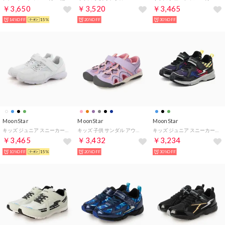
￥3,650
￥3,520
￥3,465
14%OFF
15%
20%OFF
30%OFF
MoonStar
MoonStar
MoonStar
キッズ ジュニア スニーカー エアログライド AG J004 男の子 女の子 子供靴 軽量 抗菌 防臭 運動靴 通学 （ホワイト）
キッズ 子供 サンダル アウトドア MF S018C （パープル）
キッズ ジュニア スニーカー スーパースター SSK1241 ファストWD 男の子 子供靴 運動靴 3E かっこいい （ブラック）
￥3,465
￥3,432
￥3,234
10%OFF
15%
20%OFF
30%OFF