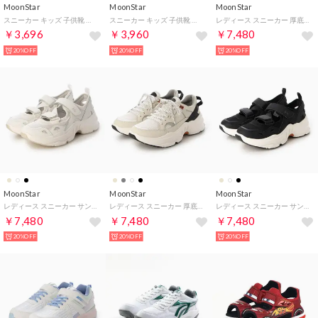
MoonStar
MoonStar
MoonStar
スニーカー キッズ 子供靴 ラブラッシュ LV 1274 moonstar LUVLUSH 女の子 スポーツ スーパースター パワーバネ （パープル）
スニーカー キッズ 子供靴 スキルシューター 雷スキル ジンライ SK 0093 moonstar SKLSHOTER （シルバー）
レディース スニーカー 厚底 B/M01チャグ （ブラック）
￥3,696
￥3,960
￥7,480
20%OFF
20%OFF
20%OFF
MoonStar
MoonStar
MoonStar
レディース スニーカー サンダル シューズ B/M04オルタ (ホワイト) （ホワイト）
レディース スニーカー 厚底 B/M01チャグ (ホワイト)
レディース スニーカー サンダル シューズ B/M04オルタ (ブラック)
￥7,480
￥7,480
￥7,480
20%OFF
20%OFF
20%OFF