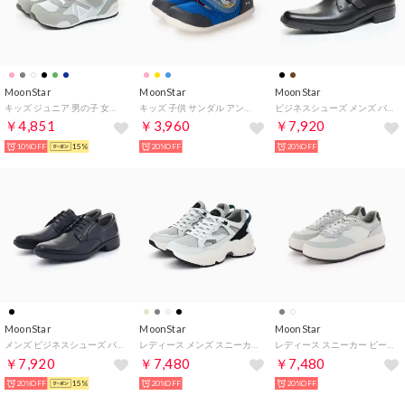
MoonStar
MoonStar
MoonStar
キッズ ジュニア 男の子 女の子 スニーカー キャロット CR C2365HI コンテ 子供靴 運動靴 マジックテープ （グレー）
キッズ 子供 サンダル アンパンマン AP B63 （ブルー）
ビジネスシューズ メンズ バランスワークス BW4600 BW4601 BW4602 BW4604 BALANCE WORKS 幅広3E 本革 （ブラック）
￥4,851
￥3,960
￥7,920
10%OFF
15%
20%OFF
20%OFF
MoonStar
MoonStar
MoonStar
メンズ ビジネスシューズ バランスワークス 4600 天然皮革 幅広 3E 軽量 抗菌防臭 革靴 ビジネス （【4600】外羽根 プレーン）
レディース メンズ スニーカー b/m 01 チャグ 厚底 ダッドシューズ サステナブル 歩きやすい 衝撃吸収 （グレー）
レディース スニーカー ビーエム B/M ノマドライド 厚底 シンプル 歩きやすい 抗菌防臭 5cmヒール （ライトグレイ）
￥7,920
￥7,480
￥7,480
20%OFF
15%
20%OFF
20%OFF