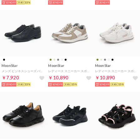
10%OFF
15%
20%OFF
20%OFF
MoonStar
MoonStar
MoonStar
メンズ ビジネスシューズ バランスワークス 4601 天然皮革 幅広 3E 軽量 抗菌防臭 革靴 ビジネス （【4601】内羽根 ストレートチップ）
レディース スニーカー スポルス SP0800 本革 スリッポン 3E 幅広ゆった り 外反母趾 衝撃吸収 撥水 （ピンクベージュ）
レディース スニーカー スポルス SP0800 本革 スリッポン 3E 幅広 ワイド 外反母趾 衝撃吸収 撥水 （ホワイト）
￥7,920
￥10,890
￥10,890
20%OFF
15%
10%OFF
15%
10%OFF
15%