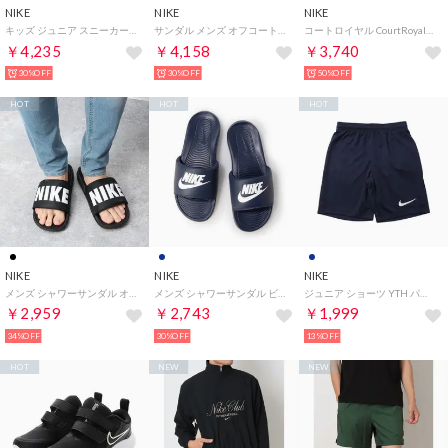
NIKE
NIKE
NIKE
キッズ ジュニア スニーカー コート ボロー LOW リクラフト PS DV5457 (ピンク)
サンダル メンズ オフコート アジャスト スライド DQ9624 Nike Offcourt Adjust （ホワイト）
コートロイヤル CourtRoyale2BE 159001 （ブラック×ホワイト）
￥4,235
￥4,158
￥3,740
30%OFF
30%OFF
50%OFF
HOT
HOT
HOT
NIKE
NIKE
NIKE
メンズ シャワーサンダル オフコート スライド BQ4639012 （ブラック）
メンズ シャワーサンダル ビクトリー ワン スライド CN9675401 (ネイビー)
ジュニア ショーツ YTH パーク III NB ショート K BV6865410 （ネイビー）
￥2,959
￥2,743
￥1,999
34%OFF
30%OFF
13%OFF
HOT
NEW
NEW