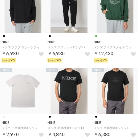
NIKE
NIKE
NIKE
メンズ クラブ ヴァーシティ L/S クルー IU0793010 （BLACK/WHITE）
メンズ スウェットロングパンツ クラブ ヴァーシティ ジョガー パンツ IO1377010 （BLACK/BLACK/WHITE）
メンズ ライフスタイル ウェア クラブ ハーフジップ ジャケット NCC IO4161323 （FIR/PHANTOM/PHANTOM）
￥6,930
￥6,930
￥12,430
10%
10%
10%
NEW
NEW
NEW
NIKE
NIKE
NIKE
ジュニア 半袖機能Tシャツ YTH DF LGD スウッシュ LBR S/S Tシャツ FZ5198100 （ホワイト）
メンズ 半袖機能Tシャツ DF STD HBR S/S Tシャツ IM6135010 （BLACK）
メンズ 半袖機能Tシャツ DF UV HYVERSE TOP FLD IM3596010 （BLACK/ANTHRACITE）
￥2,970
￥4,840
￥6,380