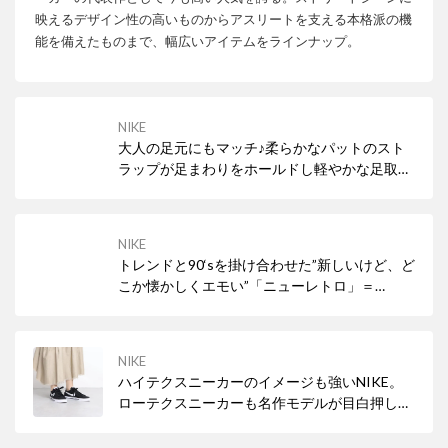
映えるデザイン性の高いものからアスリートを支える本格派の機
能を備えたものまで、幅広いアイテムをラインナップ。
NIKE
大人の足元にもマッチ♪柔らかなパットのスト
ラップが足まわりをホールドし軽やかな足取り
に！
NIKE
トレンドと90‘sを掛け合わせた”新しいけど、ど
こか懐かしくエモい”「ニューレトロ」＝
「NEWTRO」な一足。 90'sを連想させるネオ
ンサインをモチーフにしたデザインでY2K、韓
国ファッションともマッチするムラサキスポー
NIKE
ツ限定モデルが数量限定でリリース。
ハイテクスニーカーのイメージも強いNIKE。
ローテクスニーカーも名作モデルが目白押し！
スポーツミックススタイルを叶えよう♪