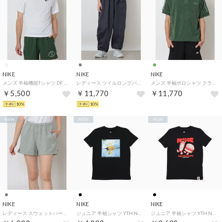
NIKE
NIKE
NIKE
メンズ 半袖機能Tシャツ DF UV FLEX S/S トップ IF2138100 （WHITE/BLACK）
レディース ツイルロングパンツ ウィメンズ ストリート UTLTY ウーヴン OS パンツ IM8410013 （GRIDIRON/GRIDIRON）
メンズ 半袖ポロシャツ クラブ テリー NCC S/S ポロ IQ6274323 （FIR/ALE BROWN/WHITE/ALE BROWN）
￥5,500
￥11,770
￥11,770
10%
10%
NEW
NEW
NEW
NIKE
NIKE
NIKE
レディース スウェットハーフパンツ ウィメンズ STDO フリース LW MR STD 4 ショート IM8541063 （DK GREY HEATHER/SAIL）
ジュニア 半袖シャツ YTH NSW ママル S/S Tシャツ IV5602010 （ブラック）
ジュニア 半袖シャツ YTH NSW FEEL THE TEAM S/S Tシャツ IO2000010 （ブラック）