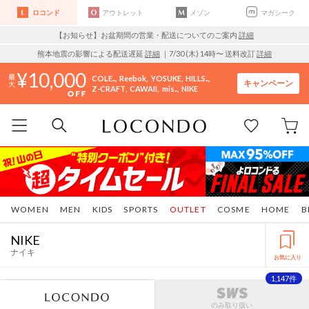
ロコンド
アウトレット
メゾン
マガシーク
【お知らせ】お盆期間の営業・配送についてのご案内
詳細
熊本地震の影響による配送遅延
詳細
｜7/30 (木) 14時〜 送料改訂
詳細
10,000
COLE..
Reebok
YOSUKE
HILLS..
キャンペーン
Z-CRAFT
CAWAII
mis..
NIKE
WOMEN
MEN
KIDS
SPORTS
OUTLET
COSME
HOME
B
NIKE
ナイキ
お気に入り
1,147件
のみ取り扱い