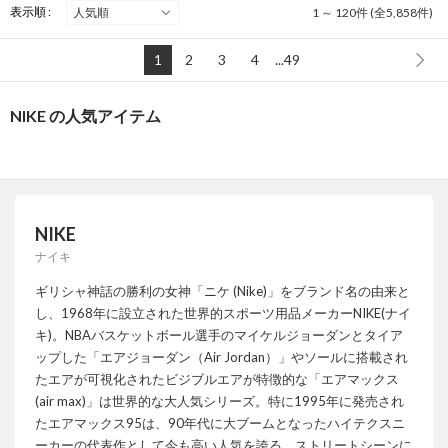
表示順 :
1 ～ 120件 (全5,858件)
1
2
3
4
...49
NIKE の人気アイテム
NIKE
ナイキ
ギリシャ神話の勝利の女神「ニケ (Nike)」をブランド名の由来と
し、1968年に設立された世界的スポーツ用品メーカーNIKE(ナイ
キ)。NBAバスケットボール選手のマイケルジョーダンとタイア
ップした「エアジョーダン（Air Jordan）」やソールに搭載され
たエアが可視化されたビジブルエアが特徴的な「エアマックス
(air max)」は世界的な大人気シリーズ。特に1995年に発売され
たエアマックス95は、90年代に大ブームとなったハイテクスニ
ーカーの代表作として今も高い人気を誇る。ストリートシーンに