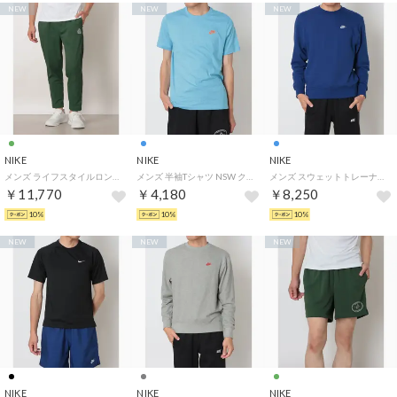
NEW
NEW
NEW
NIKE
NIKE
NIKE
メンズ ライフスタイルロングパンツ クラブ ウーヴン オー パンツ NCC IM5860323 （FIR/PHANTOM/PHANTOM）
メンズ 半袖Tシャツ NSW クラブ Tシャツ AR4999497 （FOOTBALL BLUE/SAFETY ORANGE）
メンズ スウェットトレーナー クラブ FT L/S クルー FN3889455 （DEEP ROYAL BLUE/WHITE）
￥11,770
￥4,180
￥8,250
10%
10%
10%
NEW
NEW
NEW
NIKE
NIKE
NIKE