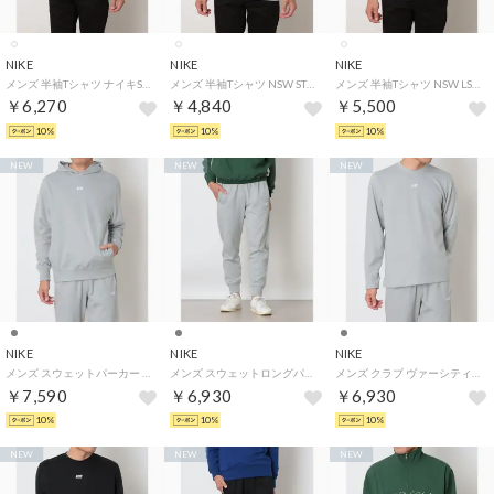
NIKE
NIKE
NIKE
メンズ 半袖Tシャツ ナイキSB LSE SK8PILLAR IM4431100 （WHITE）
メンズ 半袖Tシャツ NSW STD クラブ 6MO SWOO S/S Tシャツ IM3728100 （WHITE）
メンズ 半袖Tシャツ NSW LSE パーム ツリー NIK S/S Tシャツ IM9346100 （WHITE）
￥6,270
￥4,840
￥5,500
10%
10%
10%
NEW
NEW
NEW
NIKE
NIKE
NIKE
メンズ スウェットパーカー クラブ ヴァーシティ フーディ IO1384077 （LT SMOKE GREY）
メンズ スウェットロングパンツ クラブ ヴァーシティ ジョガー パンツ IO1377077 （LT SMOKE GREY）
メンズ クラブ ヴァーシティ L/S クルー IU0793077 （LT SMOKE GREY/WHITE）
￥7,590
￥6,930
￥6,930
10%
10%
10%
NEW
NEW
NEW