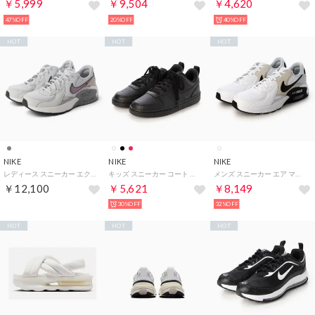
￥5,999
￥9,504
￥4,620
47%OFF
20%OFF
40%OFF
HOT
HOT
HOT
NIKE
NIKE
NIKE
レディース スニーカー エクシー_W_26FW ウィメンズ エア マックス エクシー PRM IV5364001 （ダークスモークグレー）
キッズ スニーカー コート ボロー LOW リクラフト GS DV5456 (ブラック)
メンズ スニーカー エア マックス エクシー FN7304100 （ホワイト/ブラック/ピュアプラチナ）
￥12,100
￥5,621
￥8,149
30%OFF
32%OFF
HOT
HOT
HOT