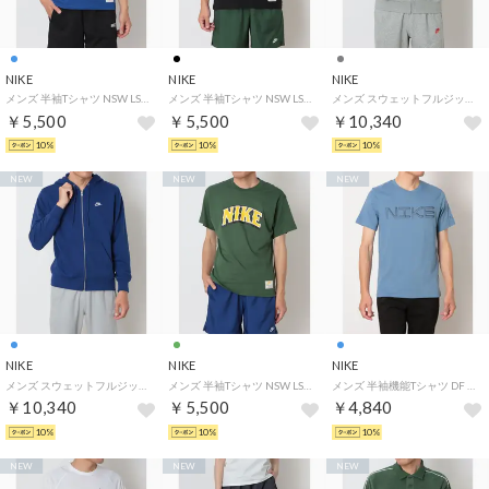
NIKE
NIKE
NIKE
メンズ 半袖Tシャツ NSW LSE BBALL ダンク S/S Tシャツ IM9340417 （OLD ROYAL）
メンズ 半袖Tシャツ NSW LSE BBALL ダンク S/S Tシャツ IM9340010 （BLACK）
メンズ スウェットフルジップ クラブ FT L/S フルジップ フーディ FN3885064 （DK GREY HEATHER）
￥5,500
￥5,500
￥10,340
10%
10%
10%
NEW
NEW
NEW
NIKE
NIKE
NIKE
メンズ スウェットフルジップ クラブ FT L/S フルジップ フーディ FN3885455 （DEEP ROYAL BLUE）
メンズ 半袖Tシャツ NSW LSE BBALL ダンク S/S Tシャツ IM9340323 （FIR）
メンズ 半袖機能Tシャツ DF STD HBR S/S Tシャツ IM6135459 （INDIGO STORM）
￥10,340
￥5,500
￥4,840
10%
10%
10%
NEW
NEW
NEW