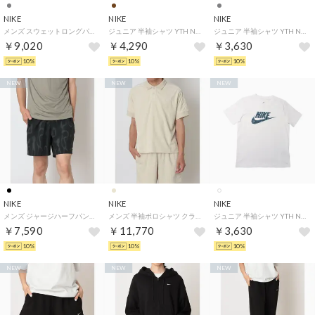
NIKE
NIKE
NIKE
メンズ スウェットロングパンツ クラブ FT ジョガー FN3802064 （DK GREY HEATHER）
ジュニア 半袖シャツ YTH NSW M90 レトロ CHAMPS S/S Tシャツ IO1943289 （ブラウン）
ジュニア 半袖シャツ YTH NSW クラブ FAM S/S Tシャツ IO1963211 （グレー）
￥9,020
￥4,290
￥3,630
10%
10%
10%
NEW
NEW
NEW
NIKE
NIKE
NIKE
メンズ ジャージハーフパンツ DF フォーム AOP ショート IM3602010 （BLACK/WHITE）
メンズ 半袖ポロシャツ クラブ テリー NCC S/S ポロ IQ6274229 （LT KHAKI）
ジュニア 半袖シャツ YTH NSW クラブ AOP FILL S/S Tシャツ IO1968100 （ホワイト）
￥7,590
￥11,770
￥3,630
10%
10%
10%
NEW
NEW
NEW