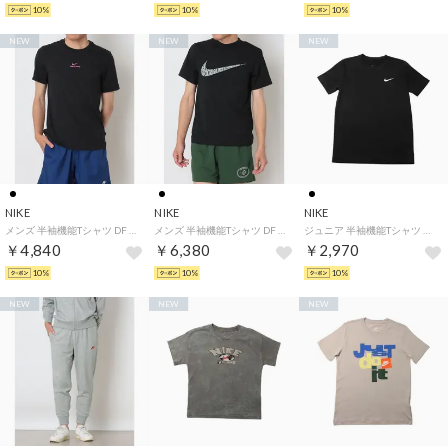
10%
10%
10%
NEW
NEW
NEW
NIKE
NIKE
NIKE
メンズ 半袖機能Tシャツ DF STD PRO S/S Tシャツ IH1948011 （BLACK/HYPER PINK）
メンズ 半袖機能Tシャツ DF UV HYVERSE S/S トップ IV4813010 （BLACK）
ジュニア 半袖機能Tシャツ YTH DF LGD スウッシュ LBR S/S Tシャツ FZ5198010 （ブラック）
￥4,840
￥6,380
￥2,970
10%
10%
10%
NEW
NEW
NEW