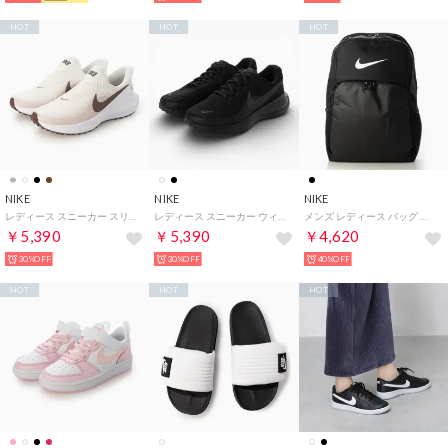
HOT
HOT
HOT
NIKE
NIKE
NIKE
レディース スニーカー スリッポン ウィメンズ レボリューション 8 イージーオン HQ2415 （ブラウン）
レディース スニーカー ウィメンズ レボリューション 8 ワイド HQ1995 （ブラック）
メンズ レディース バッグ ブラジリア XL バッグパック 9.5 30L DM3975 (ブラック)
￥5,390
￥5,390
￥4,620
30%OFF
30%OFF
40%OFF
HOT
HOT
HOT