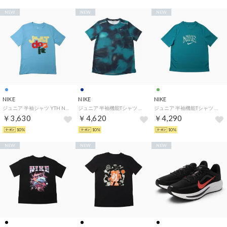
NEW
NEW
NEW
NIKE
NIKE
NIKE
ジュニア 半袖シャツ YTH NSW クラブ FAM S/S Tシャツ IO1963497 （ブルー）
ジュニア 半袖機能Tシャツ YTH DF マイラー S/S トップ NOVELTY IO3390477 （ネイビー）
ジュニア 半袖機能Tシャツ YTH マルチ リフレッシュ S/S トップ IO0737372 （グリーン）
￥3,630
￥4,620
￥4,290
10%
10%
10%
NEW
NEW
NEW