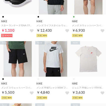
NIKE
NIKE
NIKE
スター ランナー 3 TDVA 778003 （ブラック）
メンズ ライフスタイル ウェア クラブ ハーフジップ ジャケット NCC IO4161010 （BLACK/SANDDRIFT/SANDDRIFT）
メンズ スウェットハーフパンツ クラブ フロー ショート FN3308323 （FIR/WHITE）
￥1,100
￥12,430
￥6,930
50%OFF
10%
10%
NEW
NEW
NEW
NIKE
NIKE
NIKE
メンズ スウェットハーフパンツ クラブ ヴァーシティ ショート IO1372010 （BLACK/BLACK/WHITE）
メンズ 半袖Tシャツ NSW フューチュラ アイコン S/S Tシャツ AR5005101 （ホワイト/(ブラック)）
ジュニア 半袖シャツ YTH NSW ブレッド S/S Tシャツ IV5586100 （ホワイト）
￥5,500
￥4,840
￥3,630
10%
10%
10%
NEW
NEW
NEW