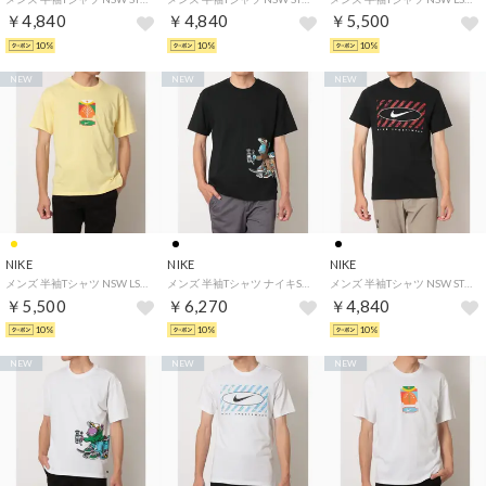
￥4,840
￥4,840
￥5,500
10%
10%
10%
NEW
NEW
NEW
NIKE
NIKE
NIKE
メンズ 半袖Tシャツ NSW LSE パーム ツリー NIK S/S Tシャツ IM9346722 （SOFT YELLOW）
メンズ 半袖Tシャツ ナイキSB LSE SK8PILLAR IM4431010 （BLACK）
メンズ 半袖Tシャツ NSW STD クラブ 6MO SWOO S/S Tシャツ IM3728010 （BLACK）
￥5,500
￥6,270
￥4,840
10%
10%
10%
NEW
NEW
NEW