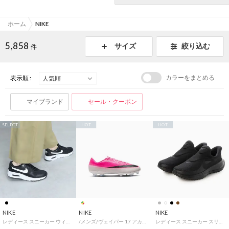
ホーム
NIKE
5,858
サイズ
絞り込む
件
カラーをまとめる
表示順 :
マイブランド
セール・クーポン
SELECT
HOT
HOT
NIKE
NIKE
NIKE
レディース スニーカー ウィメンズ エア マックス SC CW4554-001 （ブラック）
/メンズ/ヴェイパー 17 アカデミー FG/MG T （MLTCLR/BLACK）
レディース スニーカー スリッポン ウィメンズ レボリューション 8 イージーオン HQ2415 （ブラック）