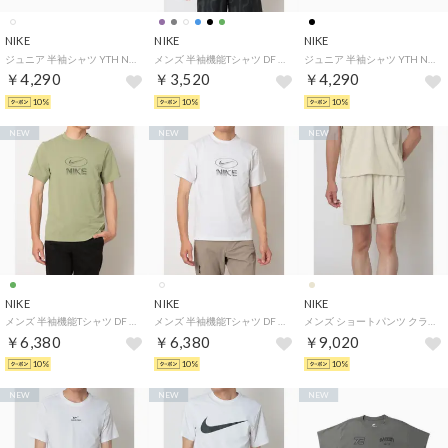
NIKE
NIKE
NIKE
ジュニア 半袖シャツ YTH NSW フォト リフトオフ S/S Tシャツ IO1978100 （ホワイト）
メンズ 半袖機能Tシャツ DF STD FLEX S/S Tシャツ IO1426320 （LIGHT ARMY/BLACK）
ジュニア 半袖シャツ YTH NSW M90 レトロ CHAMPS S/S Tシャツ IO1943010 （ブラック）
￥4,290
￥3,520
￥4,290
10%
10%
10%
NEW
NEW
NEW
NIKE
NIKE
NIKE
メンズ 半袖機能Tシャツ DF UV HYVERSE TOP FLD IM3596377 （DUSTY OLIVE/BLACK）
メンズ 半袖機能Tシャツ DF UV HYVERSE TOP FLD IM3596100 （WHITE/BLACK）
メンズ ショートパンツ クラブ テリー ショート NCC IQ6222229 （LT KHAKI）
￥6,380
￥6,380
￥9,020
10%
10%
10%
NEW
NEW
NEW