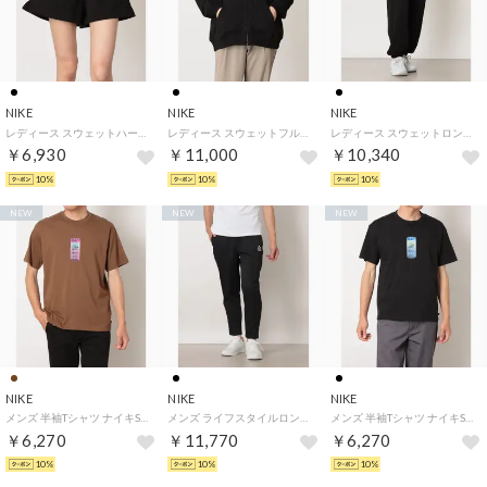
NIKE
NIKE
NIKE
レディース スウェットハーフパンツ ウィメンズ STDO フリース LW MR STD 4 ショート IM8541001 （BLACK/SAIL）
レディース スウェットフルジップ ウィメンズ STDO フリース LW OS フルジップ フーディ IM8109001 （BLACK/SAIL）
レディース スウェットロングパンツ ウィメンズ STDO フリース LW HR OS CFF IM8512001 （BLACK/SAIL）
￥6,930
￥11,000
￥10,340
10%
10%
10%
NEW
NEW
NEW
NIKE
NIKE
NIKE
メンズ 半袖Tシャツ ナイキSB LSE PHONE IM4425235 （MOSSWOOD BROWN）
メンズ ライフスタイルロングパンツ クラブ ウーヴン オー パンツ NCC IM5860010 （BLACK/SANDDRIFT/SANDDRIFT）
メンズ 半袖Tシャツ ナイキSB LSE PHONE IM4425010 （BLACK）
￥6,270
￥11,770
￥6,270
10%
10%
10%