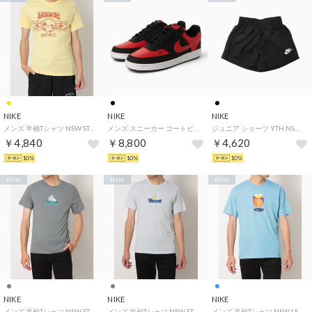
NIKE
NIKE
NIKE
メンズ 半袖Tシャツ NSW STD パーム ツリー JDI S/S Tシャツ IM3732722 （SOFT YELLOW）
メンズ スニーカー コートビジョン_M_26FW コート ビジョン LO P NB IM0459002 （ブラック/ユニバーシティレッド）
ジュニア ショーツ YTH NSW クラブ ウーヴン ショート 4.5IN HF8134010 （ブラック）
￥4,840
￥8,800
￥4,620
10%
10%
10%
NEW
NEW
NEW
NIKE
NIKE
NIKE
メンズ 半袖Tシャツ NSW STD FIGHT STICKER S/S Tシャツ IM3730065 （COOL GREY）
メンズ 半袖Tシャツ NSW STD FIGHT STICKER S/S Tシャツ IM3730085 （FOOTBALL GREY）
メンズ 半袖Tシャツ NSW LSE パーム ツリー NIK S/S Tシャツ IM9346497 （FOOTBALL BLUE）