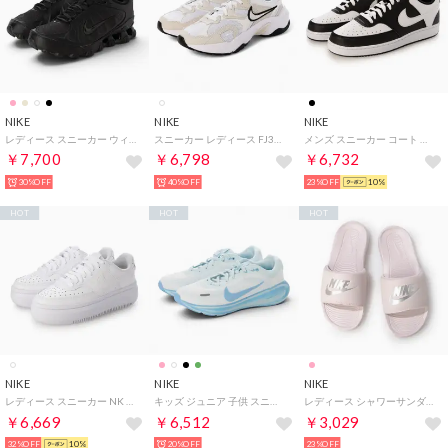
NIKE
NIKE
NIKE
レディース スニーカー ウィメンズ REAX 8 NSW SL IR1458 （ブラック）
スニーカー レディース FJ3794 Nike AL8 ローカット ランニング （ホワイト）
メンズ スニーカー コート ビジョン LO HM9862001 （ブラック/ホワイト）
￥7,700
￥6,798
￥6,732
30%OFF
40%OFF
23%OFF
10%
HOT
HOT
HOT
NIKE
NIKE
NIKE
レディース スニーカー NK コートビジョン ウィメンズ コート ビジョン アルタ LTR DM0113100 （ホワイト/ホワイト/ホワイト）
キッズ ジュニア 子供 スニーカー ステラー ライド GS HQ3266 （ホワイト）
レディース シャワーサンダル ウィメンズ ビクトリー ワン スライド CN9677600 （ベアリーローズ/メタリックシルバー/ベアリーローズ）
￥6,669
￥6,512
￥3,029
32%OFF
10%
20%OFF
23%OFF