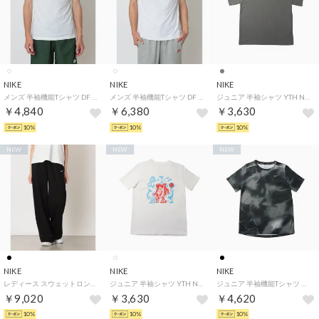
NIKE
NIKE
NIKE
メンズ 半袖機能Tシャツ DF STD PRO S/S Tシャツ IH1948100 （WHITE/BLACK）
メンズ 半袖機能Tシャツ DF UV HYVERSE S/S トップ IV4813100 （WHITE）
ジュニア 半袖シャツ YTH NSW LSE OC 1 S/S Tシャツ IV5611084 （グレー）
￥4,840
￥6,380
￥3,630
10%
10%
10%
NEW
NEW
NEW
NIKE
NIKE
NIKE
レディース スウェットロングパンツ ウィメンズ STDO フリース LW MR STD WL IV4774001 （BLACK/SAIL）
ジュニア 半袖シャツ YTH NSW ボクシー MLT SPT S/S Tシャツ IO1995100 （ホワイト）
ジュニア 半袖機能Tシャツ YTH DF マイラー S/S トップ NOVELTY IO3390010 （ブラック）
￥9,020
￥3,630
￥4,620
10%
10%
10%