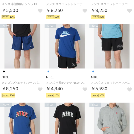
メンズ 半袖機能Tシャツ DF UV FLEX S/S トップ IF2138010 （ブラック/(ホワイト)）
メンズ スウェットトレーナー クラブ FT L/S クルー FN3889064 （DK GREY HEATHER）
メンズ スウェットハーフパンツ クラブ FT フロー ショート NCC IQ7659323 （FIR/SANDDRIFT）
￥5,500
￥8,250
￥8,250
10%
10%
10%
NEW
NEW
NEW
NIKE
NIKE
NIKE
メンズ スウェットハーフパンツ クラブ FT フロー ショート NCC IQ7659010 （BLACK/SANDDRIFT）
メンズ 半袖Tシャツ NSW フューチュラ アイコン S/S Tシャツ AR5005417 （OLD ROYAL）
メンズ スウェットハーフパンツ クラブ フロー ショート FN3308455 （DEEP ROYAL BLUE/WHITE）
￥8,250
￥4,840
￥6,930
10%
10%
10%
NEW
NEW
NEW