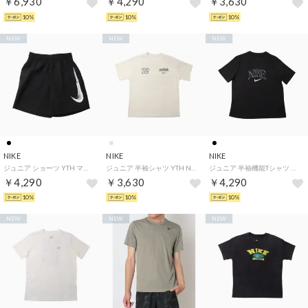
￥6,930
￥4,290
￥3,630
10%
10%
10%
NEW
NEW
NEW
NIKE
NIKE
NIKE
ジュニア ショーツ YTH マルチ リフレッシュ ショート IO0736010 （ブラック）
ジュニア 半袖シャツ YTH NSW LSE OC 1 S/S Tシャツ IV5611030 （ベージュ）
ジュニア 半袖機能Tシャツ YTH マルチ リフレッシュ S/S トップ IO0737010 （ブラック）
￥4,290
￥3,630
￥4,290
10%
10%
10%
NEW
NEW
NEW