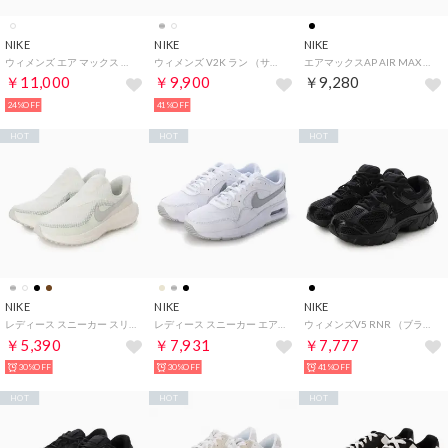
NIKE
NIKE
NIKE
ウィメンズ エア マックス アイラ サンダル （SMTWHT/SMTWHT）
ウィメンズ V2K ラン （サミットホワイト/メタリックシルバー/ピュアプラチナ/ライトアイアンオーレ/ブラック/アラバスター）
エアマックスAP AIR MAX AP シューズ スニーカー CU4826-002 （ブラック/ホワイト/ブラック/ブライトクリムゾン）
￥11,000
￥9,900
￥9,280
24%OFF
41%OFF
HOT
HOT
HOT
NIKE
NIKE
NIKE
レディース スニーカー スリッポン ウィメンズ レボリューション 8 イージーオン HQ2415 （シルバー）
レディース スニーカー エア マックスSC AIR MAX SC CW4554 (シルバー)
ウィメンズV5 RNR （ブラック/ブラック アンスラサイト）
￥5,390
￥7,931
￥7,777
30%OFF
30%OFF
41%OFF
HOT
HOT
HOT