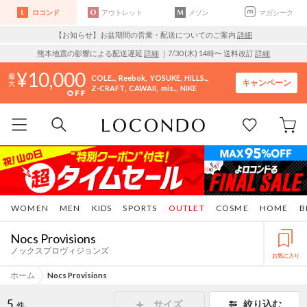
ロコンド
アウトレット
メゾン
マガシーク
【お知らせ】お盆期間の営業・配送についてのご案内
詳細
熊本地震の影響による配送遅延
詳細
｜7/30 (木) 14時〜 送料改訂
詳細
10,000
COLE..
Reebok
YOSUKE
HILLS..
キャンペーン
Z-CRAFT
CAWAII
mis..
NIKE
WOMEN
MEN
KIDS
SPORTS
OUTLET
COSME
HOME
B
Nocs Provisions
ノックスプロヴィジョンズ
お気に入り
ホーム
Nocs Provisions
5
サイズ
絞り込む
件