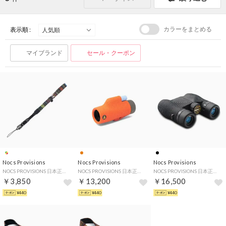
カラーをまとめる
表示順 :
マイブランド
セール・クーポン
Nocs Provisions
Nocs Provisions
Nocs Provisions
NOCS PROVISIONS 日本正規品 ストラップ 手首 おしゃれ リストループ 単眼鏡用 双眼鏡用 落下防止 Woven Wrist Loop NOC-WST （Multicolor）
NOCS PROVISIONS 日本正規品 単眼鏡 コンパクト スコープ オペラグラス 望遠鏡 防水 小型 アウトドア ライブ ズームチューブ モノキュラー 8倍 32mm Zoom Tube 8x32 NOC-ZTU （InternationalOrange）
NOCS PROVISIONS 日本正規品 双眼鏡 コンサート ライブ スコープ オペラグラス 望遠鏡 防水 小型 8倍 25mm Standard Issue 8X25 Waterproof Binoculars NOC-STD （ObsidianBlack）
￥3,850
￥13,200
￥16,500
¥440
¥440
¥440