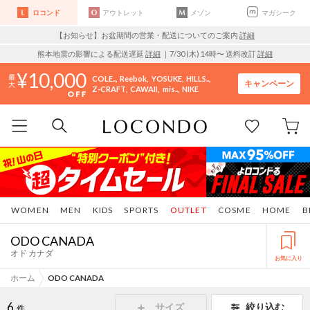
ロコンド
アウトレット
メゾン
マガシーク
【お知らせ】お盆期間の営業・配送についてのご案内
詳細
熊本地震の影響による配送遅延
詳細
｜7/30 (木) 14時〜 送料改訂
詳細
10,000
COLE..
Reebok
YOSUKE
HILLS..
キャンペーン
Z-CRAFT
CAWAII
mis..
NIKE
WOMEN
MEN
KIDS
SPORTS
OUTLET
COSME
HOME
B
ODO CANADA
オド カナダ
お気に入り
ホーム
ODO CANADA
6
サイズ
絞り込む
件