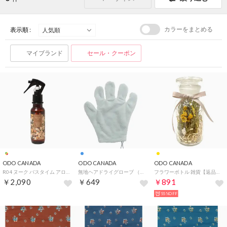
カラーをまとめる
表示順 :
マイブランド
セール・クーポン
ODO CANADA
ODO CANADA
ODO CANADA
R04 ヌーク バスタイム アロマ スプレー アロマスプレー【返品不可商品】 （めざめる）
無地ヘアドライグローブ （BLUE）
フラワーボトル 雑貨【返品不可商品】 （イエロー）
￥2,090
￥649
￥891
55%OFF