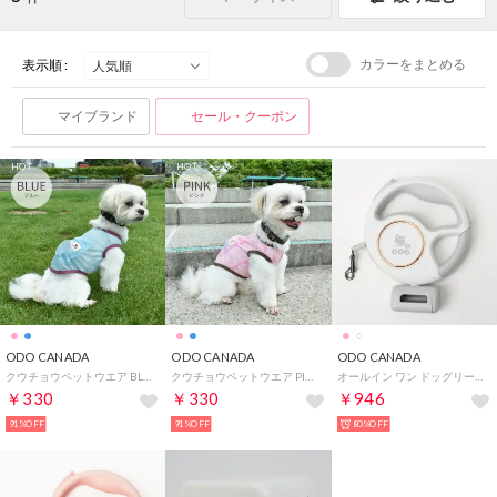
カラーをまとめる
表示順 :
マイブランド
セール・クーポン
HOT
HOT
ODO CANADA
ODO CANADA
ODO CANADA
クウチョウペットウエア BLUE 【返品不可商品】 （BLUE）
クウチョウペットウエア PINK 【返品不可商品】 （PINK）
オールイン ワン ドッグリード WHITE 【返品不可商品】 （WHITE）
￥330
￥330
￥946
91%OFF
91%OFF
80%OFF