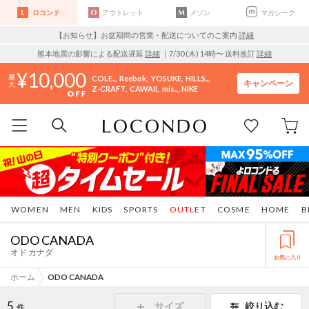
ロコンド
アウトレット
メゾン
マガシーク
【お知らせ】お盆期間の営業・配送についてのご案内
詳細
熊本地震の影響による配送遅延
詳細
｜7/30 (木) 14時〜 送料改訂
詳細
10,000
COLE..
Reebok
YOSUKE
HILLS..
キャンペーン
Z-CRAFT
CAWAII
mis..
NIKE
WOMEN
MEN
KIDS
SPORTS
OUTLET
COSME
HOME
B
ODO CANADA
オド カナダ
お気に入り
ホーム
ODO CANADA
5
サイズ
絞り込む
件