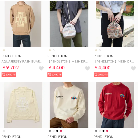
PENDLETON
PENDLETON
PENDLETON
AQUAJERSEY RASH GUARD HD （ベージュ系その他2）
【PENDLETON】MESH DRAWPOUCH （オフホワイト）
【PENDLETON】MESH DRAWPOUCH （ベージュ）
￥9,702
￥4,400
￥4,400
10%OFF
20%OFF
20%OFF
PENDLETON
PENDLETON
PENDLETON