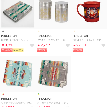
PENDLETON
PENDLETON
PENDLETON
XB218 タオルブランケット バスタオル ジャガードバスタオル ブランケット タオル 総柄 キャンプ 焚火 防寒【返品不可商品】 （チーフジョセフ グレー）
PWM シーズニングケース 2P HARDING 1SZ （.）
PWM ナショナルパークマグカップ ZION 1SZ【返品不可商品】 （.）
￥8,910
￥2,717
￥2,633
10%OFF
15%
5%OFF
5%OFF
PENDLETON
PENDLETON
ジャガードバスタオル （サックス系）
ジャガードバスタオル （グリーン系）