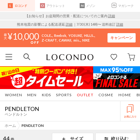
ロコンド
アウトレット
メゾン
マガシーク
【お知らせ】お盆期間の営業・配送についてのご案内
詳細
熊本地震の影響による配送遅延
詳細
｜7/30 (木) 14時〜 送料改訂
詳細
10,000
COLE..
Reebok
YOSUKE
HILLS..
キャンペーン
Z-CRAFT
CAWAII
mis..
NIKE
WOMEN
MEN
KIDS
SPORTS
OUTLET
COSME
HOME
B
PENDLETON
ペンドルトン
お気に入り
ホーム
PENDLETON
44
サイズ
絞り込む
件