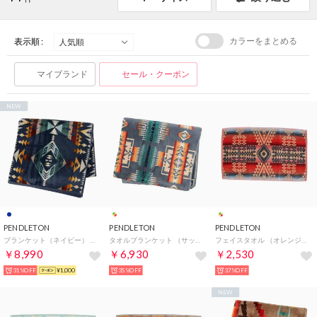
カラーをまとめる
表示順 :
マイブランド
セール・クーポン
NEW
PENDLETON
PENDLETON
PENDLETON
ブランケット（ネイビー） （Diamond Peak）
タオルブランケット （サックス系）
フェイスタオル （オレンジ系）
￥8,990
￥6,930
￥2,530
31%OFF
¥1,000
35%OFF
37%OFF
NEW