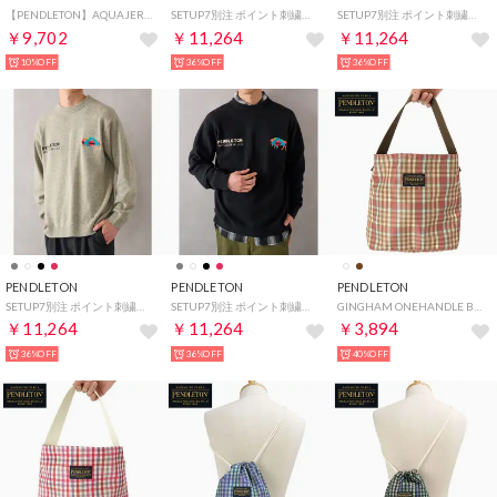
【PENDLETON】AQUAJERSEY RASH GUARD HD （ホワイト系その他2）
SETUP7別注 ポイント刺繍ウールニットプルオーバー （ホワイト）
SETUP7別注 ポイント刺繍ウールニットプルオーバー （ワイン）
￥9,702
￥11,264
￥11,264
10%OFF
36%OFF
36%OFF
PENDLETON
PENDLETON
PENDLETON
SETUP7別注 ポイント刺繍ウールニットプルオーバー （グレー）
SETUP7別注 ポイント刺繍ウールニットプルオーバー （ブラック）
GINGHAM ONEHANDLE BAG BRN [PDT-000-251027] （BRN）
￥11,264
￥11,264
￥3,894
36%OFF
36%OFF
40%OFF