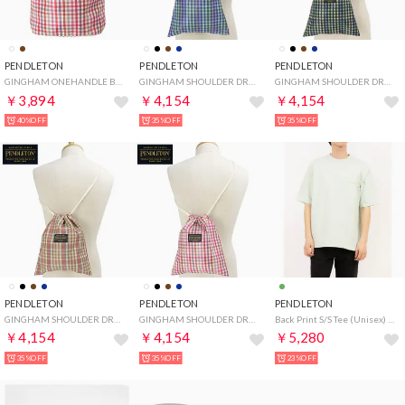
PENDLETON
PENDLETON
PENDLETON
GINGHAM ONEHANDLE BAG OFF [PDT-000-251027] （OFF）
GINGHAM SHOULDER DRAWBAG NVY [PDT-000-251026] （NVY）
GINGHAM SHOULDER DRAWBAG BLK [PDT-000-251026] （BLK）
￥3,894
￥4,154
￥4,154
40%OFF
35%OFF
35%OFF
PENDLETON
PENDLETON
PENDLETON
GINGHAM SHOULDER DRAWBAG BRN [PDT-000-251026] （BRN）
GINGHAM SHOULDER DRAWBAG OFF [PDT-000-251026] （OFF）
Back Print S/S Tee (Unisex) （ミント）
￥4,154
￥4,154
￥5,280
35%OFF
35%OFF
23%OFF