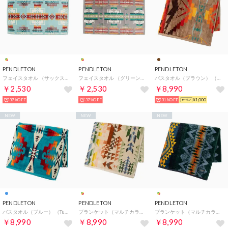
PENDLETON
PENDLETON
PENDLETON
フェイスタオル （サックス系）
フェイスタオル （グリーン系）
バスタオル（ブラウン） （SIERRA RAIDGE-TAN）
￥2,530
￥2,530
￥8,990
37%OFF
37%OFF
31%OFF
¥1,000
NEW
NEW
NEW
PENDLETON
PENDLETON
PENDLETON
バスタオル（ブルー） （Tucson）
ブランケット（マルチカラー） （Opal Springs）
ブランケット（マルチカラー） （WILDLAND HEROES）
￥8,990
￥8,990
￥8,990