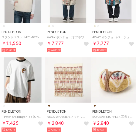
PENDLETON
PENDLETON
PENDLETON
スタンドベスト 5475-1026 （アイボリー）
4WAY ポンチョ （オフホワイト）
4WAY ポンチョ （ベージュ）
￥11,550
￥7,777
￥7,777
25%OFF
44%OFF
44%OFF
PENDLETON
PENDLETON
PENDLETON
P Patch S/S Ringer Tee (Unisex) （ホワイト）
NECK WARMER ネックウォーマー （アイボリー）
BOA EAR MUFFLER 耳当て （キャメル）
￥7,425
￥2,840
￥2,840
10%OFF
42%OFF
42%OFF