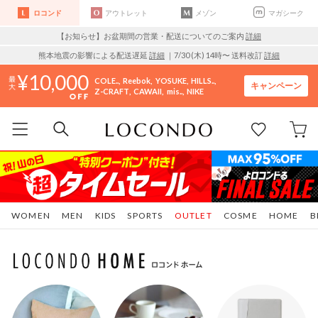
ロコンド
アウトレット
メゾン
マガシーク
【お知らせ】お盆期間の営業・配送についてのご案内
詳細
熊本地震の影響による配送遅延
詳細
｜7/30 (木) 14時〜 送料改訂
詳細
10,000
COLE..
Reebok
YOSUKE
HILLS..
キャンペーン
Z-CRAFT
CAWAII
mis..
NIKE
WOMEN
MEN
KIDS
SPORTS
OUTLET
COSME
HOME
B