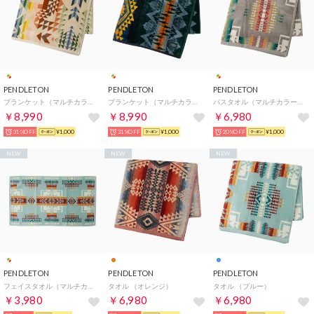
PENDLETON
PENDLETON
PENDLETON
ブランケット（マルチカラー） （Opal Springs）
ブランケット（マルチカラー） （WILDLAND HEROES）
バスタオル（マルチカラー） （Grey）
￥8,990
￥8,990
￥6,980
31%OFF
¥1,000
31%OFF
¥1,000
20%OFF
¥1,000
NEW
NEW
NEW
PENDLETON
PENDLETON
PENDLETON
フェイスタオル（マルチカラー） （Chlef joseph aqua）
タオル （オレンジ）
タオル （ブルー）
￥3,980
￥6,980
￥6,980