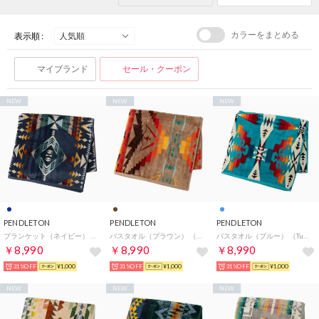
カラーをまとめる
表示順 :
マイブランド
セール・クーポン
NEW
NEW
NEW
PENDLETON
PENDLETON
PENDLETON
ブランケット（ネイビー） （Diamond Peak）
バスタオル（ブラウン） （SIERRA RAIDGE-TAN）
バスタオル（ブルー） （Tucson）
￥8,990
￥8,990
￥8,990
31%OFF
¥1,000
31%OFF
¥1,000
31%OFF
¥1,000
NEW
NEW
NEW