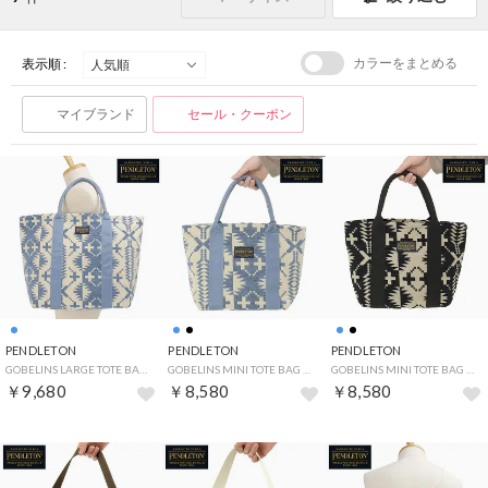
カラーをまとめる
表示順 :
マイブランド
セール・クーポン
PENDLETON
PENDLETON
PENDLETON
GOBELINS LARGE TOTE BAG BLUE [PDT-000-261009] （BLUE）
GOBELINS MINI TOTE BAG BLUE [PDT-000-261008] （BLUE）
GOBELINS MINI TOTE BAG BLACK [PDT-000-261008] （BLACK）
￥9,680
￥8,580
￥8,580