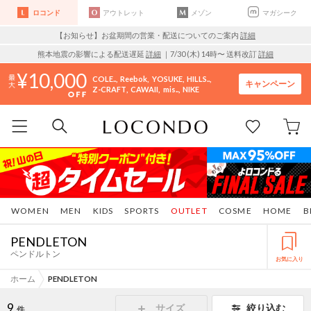
ロコンド
アウトレット
メゾン
マガシーク
【お知らせ】お盆期間の営業・配送についてのご案内
詳細
熊本地震の影響による配送遅延
詳細
｜7/30 (木) 14時〜 送料改訂
詳細
10,000
COLE..
Reebok
YOSUKE
HILLS..
キャンペーン
Z-CRAFT
CAWAII
mis..
NIKE
WOMEN
MEN
KIDS
SPORTS
OUTLET
COSME
HOME
B
PENDLETON
ペンドルトン
お気に入り
ホーム
PENDLETON
9
サイズ
絞り込む
件