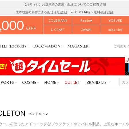
【お知らせ】お盆期間の営業・配送についてのご案内
詳細
熊本地震の影響による配送遅延
詳細
｜7/30 (木) 14時〜 送料改訂
詳細
,000
COLE HAAN
Reebok
YOSUKE
OFF
Z-CRAFT
CAWAII
mischief
TLET
LOCOMAISON
MAGASEEK
(LOCOLET)
ご利用ガ
SPORTS
COSME
HOME
OUTLET
BRAND LIST
DLETON
ペンドルトン
ウールを使ったアイコニックなブランケットやアパレル製品、上質なホーム