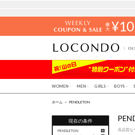
WEEKLY
¥
10
COUPON & SALE
OU
WOMEN
MEN
GIRLS
BOYS
ホーム
>
PENDLETON
PEN
現在の条件
高品質な
PENDLETON