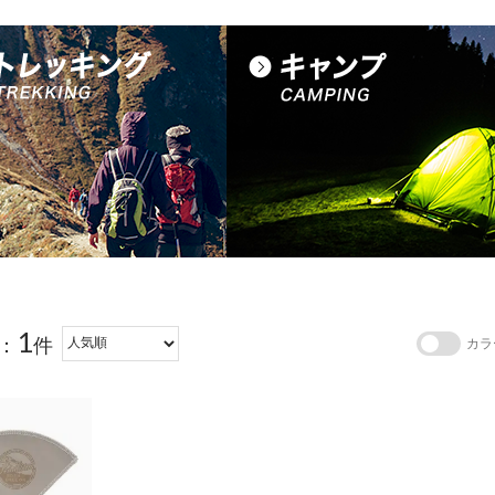
1
：
件
カラ