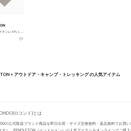
TON
PWM COFFステンレスFL L BORN ORG 1SZ （.）
LETON × アウトドア・キャンプ・トレッキング の人気アイテム
CONDO(ロコンド)とは
,000の公式取扱ブランド商品を即日出荷・サイズ交換無料・返品無料でお買
ます）。PENDLETON（ペンドルトン）の人気アイテムをオンラインでご購