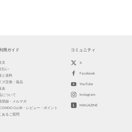
利用ガイド
コミュニティ
注文
X
支払い
Facebook
送と送料
イズ交換・返品
YouTube
返金
Instagram
品について
員登録・メルマガ
MAGAZINE
OCONDO CLUB・レビュー・ポイント
くあるご質問