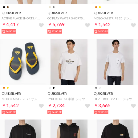
QUIKSILVER
QUIKSILVER
QUIKSILVER
ACTIVE PLACE SHORTS ハーフパンツ （ブラウン）
OC PLAY WATER SHORTS ショートパンツ ハーフパンツ （ベージュ）
MOLOKAI STRIPE 25 サンダル （オレンジ）
￥4,417
￥5,769
￥1,542
36%OFF
27%OFF
36%OFF
QUIKSILVER
QUIKSILVER
QUIKSILVER
MOLOKAI STRIPE 25 サンダル （イエロー）
TYPED OUT ST 半袖Tシャツ （ホワイト）
HI PETROGLYPH ST Tシャツ 半袖Tシャツ （ホワイト）
￥1,542
￥2,734
￥3,665
36%OFF
36%OFF
32%OFF