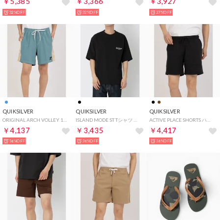
￥5,385
￥3,366
￥3,927
32%OFF
32%OFF
27%OFF
QUIKSILVER
QUIKSILVER
QUIKSILVER
ORIGINAL ARCH VOLLEY 17NB ボードショーツ 【返品不可商品】 （ブルー）
ISLAND MODE ST Tシャツ 半袖Tシャツ （ブラック）
ACTIVE PLACE SHORTS ハーフパンツ （ブラック）
￥4,137
￥3,435
￥4,417
36%OFF
36%OFF
36%OFF