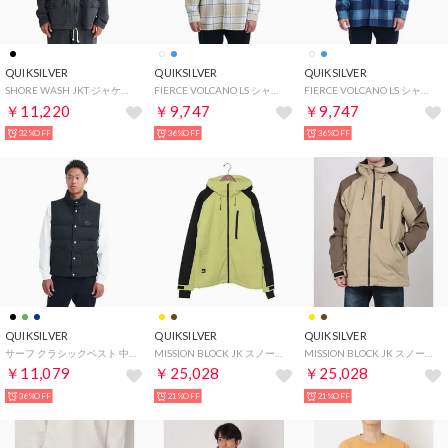
QUIKSILVER
QUIKSILVER
QUIKSILVER
SHORE WASH JKT ジャケット （ブラック）
FIERCE VOLCANO LS シャツ 長袖Tシャツ （ホワイト）
FIERCE VOLCANO LS シャツ 長袖Tシャツ （ブルー）
￥11,220
￥9,747
￥9,747
32%OFF
36%OFF
36%OFF
QUIKSILVER
QUIKSILVER
QUIKSILVER
サーフ クラシックベスト 中綿ベスト （ブラック）
MISSION BLOCK JK スノーウエア （イエロー）
MISSION BLOCK JK スノーウエア （ブラウン）
￥11,079
￥25,028
￥25,028
36%OFF
21%OFF
21%OFF