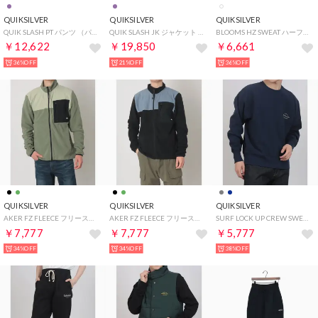
QUIKSILVER
QUIKSILVER
QUIKSILVER
QUIK SLASH PT パンツ （パープル）
QUIK SLASH JK ジャケット （パープル）
BLOOMS HZ SWEAT ハーフジップパーカー （アイボリー）
￥12,622
￥19,850
￥6,661
36%OFF
21%OFF
36%OFF
QUIKSILVER
QUIKSILVER
QUIKSILVER
AKER FZ FLEECE フリースジャケット （グリーン）
AKER FZ FLEECE フリースジャケット （ブラック）
SURF LOCK UP CREW SWEAT スウェット （ネイビー）
￥7,777
￥7,777
￥5,777
34%OFF
34%OFF
38%OFF