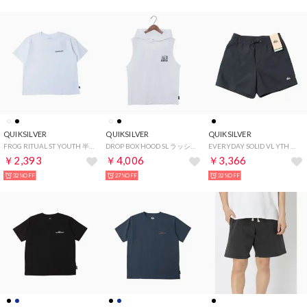
QUIKSILVER
QUIKSILVER
QUIKSILVER
FROG RITUAL ST YOUTH 半袖Tシャツ （ホワイト）
DROP BOX HOOD SL ラッシュガード （ホワイト）
EVERYDAY SOLID VL YTH 14 ボードショーツ【返品不可商品】 （ブラック）
￥2,393
￥4,006
￥3,366
32%OFF
27%OFF
32%OFF