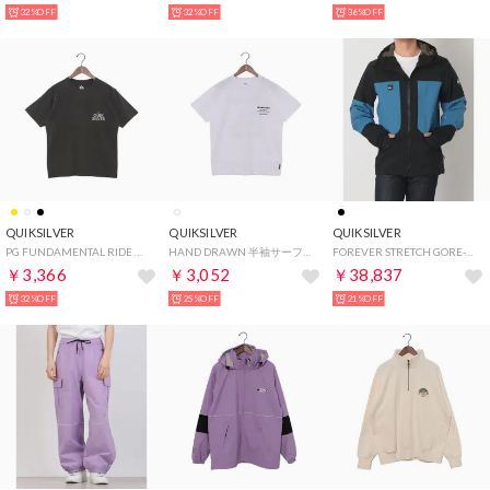
32%OFF
32%OFF
36%OFF
QUIKSILVER
QUIKSILVER
QUIKSILVER
PG FUNDAMENTAL RIDE 半袖Tシャツ （BLK）
HAND DRAWN 半袖サーフTシャツ （WHT）
FOREVER STRETCH GORE-TEX JK スノージャケット （ブラック）
￥3,366
￥3,052
￥38,837
32%OFF
25%OFF
21%OFF