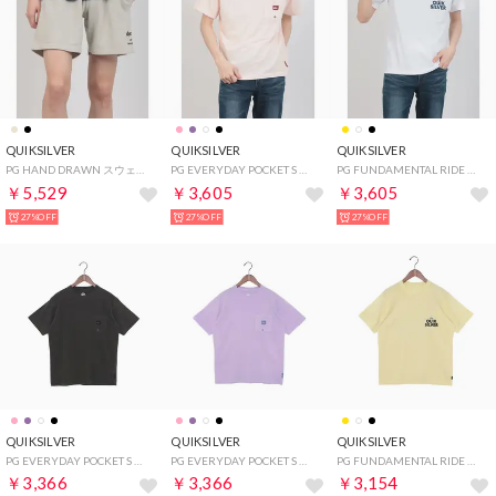
QUIKSILVER
QUIKSILVER
QUIKSILVER
PG HAND DRAWN スウェット ショートパンツ （BGE）
PG EVERYDAY POCKET S 半袖Tシャツ （PNK）
PG FUNDAMENTAL RIDE 半袖Tシャツ （WHT）
￥5,529
￥3,605
￥3,605
27%OFF
27%OFF
27%OFF
QUIKSILVER
QUIKSILVER
QUIKSILVER
PG EVERYDAY POCKET S 半袖Tシャツ （BLK）
PG EVERYDAY POCKET S 半袖Tシャツ （PUR）
PG FUNDAMENTAL RIDE 半袖Tシャツ （LYW）
￥3,366
￥3,366
￥3,154