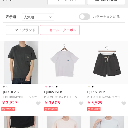
カラーをまとめる
表示順 :
マイブランド
セール・クーポン
QUIKSILVER
QUIKSILVER
QUIKSILVER
HI PETROGLYPH ST Tシャツ 半袖Tシャツ （チャコール）
PG EVERYDAY POCKET S 半袖Tシャツ （WHT）
PG HAND DRAWN スウェット ショートパンツ （BLK）
￥3,927
￥3,605
￥5,529
27%OFF
27%OFF
27%OFF