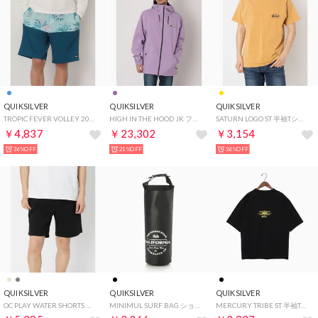
QUIKSILVER
QUIKSILVER
QUIKSILVER
TROPIC FEVER VOLLEY 20NB ボードショーツ 【返品不可商品】 （ブルー）
HIGH IN THE HOOD JK フーデットジャケット （パープル）
SATURN LOGO ST 半袖Tシャツ 半袖Tシャツ （イエロー）
￥4,837
￥23,302
￥3,154
36%OFF
21%OFF
36%OFF
QUIKSILVER
QUIKSILVER
QUIKSILVER
OC PLAY WATER SHORTS ショートパンツ ハーフパンツ （チャコール）
MINIMUL SURF BAG ショルダーバッグ （ブラック）
MERCURY TRIBE ST 半袖Tシャツ （ブラック）