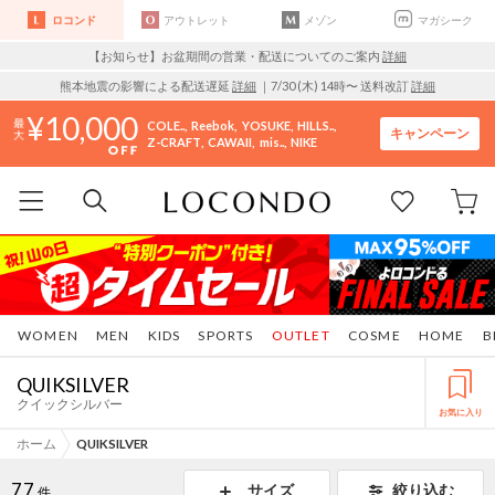
ロコンド
アウトレット
メゾン
マガシーク
【お知らせ】お盆期間の営業・配送についてのご案内
詳細
熊本地震の影響による配送遅延
詳細
｜7/30 (木) 14時〜 送料改訂
詳細
10,000
COLE..
Reebok
YOSUKE
HILLS..
キャンペーン
Z-CRAFT
CAWAII
mis..
NIKE
WOMEN
MEN
KIDS
SPORTS
OUTLET
COSME
HOME
B
QUIKSILVER
クイックシルバー
お気に入り
ホーム
QUIKSILVER
77
サイズ
絞り込む
件