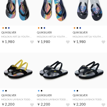
QUIKSILVER
QUIKSILVER
QUIKSILVER
MOLOKAI ART 26 YOUTH （オレンジ）
MOLOKAI ART 26 YOUTH （ネイビー）
MOLOKAI ART 26 YOUTH （ブラック）
￥1,980
￥1,980
￥1,980
QUIKSILVER
QUIKSILVER
QUIKSILVER
MOLOKAI LAYBACK TODD （ブラック）
MOLOKAI LAYBACK TODD （ブルー）
MOLOKAI LAYBACK TODD （ブルー）
￥2,200
￥2,200
￥2,200