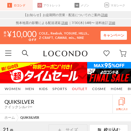
ロコンド
アウトレット
メゾン
マガシーク
【お知らせ】お盆期間の営業・配送についてのご案内
詳細
熊本地震の影響による配送遅延
詳細
｜7/30 (木) 14時〜 送料改訂
詳細
10,000
COLE..
Reebok
YOSUKE
HILLS..
キャンペーン
Z-CRAFT
CAWAII
mis..
NIKE
WOMEN
MEN
KIDS
SPORTS
OUTLET
COSME
HOME
B
QUIKSILVER
クイックシルバー
お気に入り
ホーム
QUIKSILVER
21
サイズ
絞り込む
件