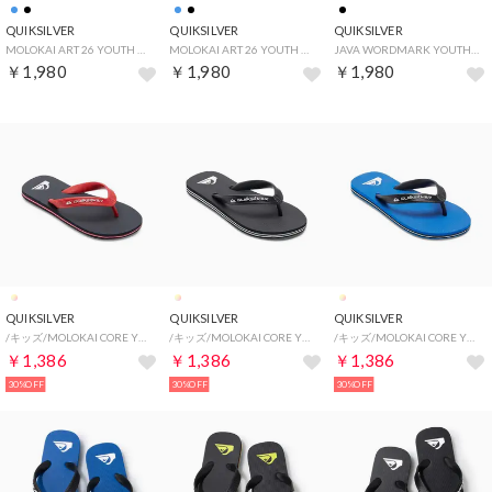
QUIKSILVER
QUIKSILVER
QUIKSILVER
MOLOKAI ART 26 YOUTH （ブルー）
MOLOKAI ART 26 YOUTH （ブラック）
JAVA WORDMARK YOUTH （ブラック）
￥1,980
￥1,980
￥1,980
QUIKSILVER
QUIKSILVER
QUIKSILVER
/キッズ/MOLOKAI CORE YOUTH （XBRB）
/キッズ/MOLOKAI CORE YOUTH （KVJ1）
/キッズ/MOLOKAI CORE YOUTH （BYJ1）
￥1,386
￥1,386
￥1,386
30%OFF
30%OFF
30%OFF