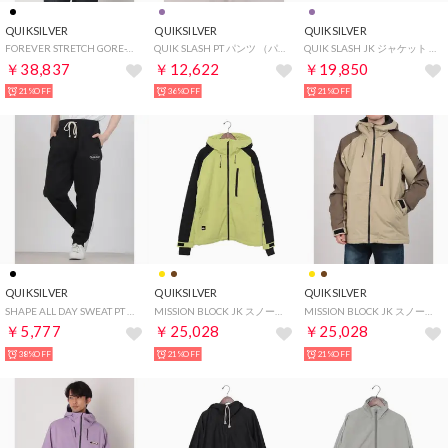
QUIKSILVER
QUIKSILVER
QUIKSILVER
FOREVER STRETCH GORE-TEX JK スノージャケット （ブラック）
QUIK SLASH PT パンツ （パープル）
QUIK SLASH JK ジャケット （パープル）
￥38,837
￥12,622
￥19,850
21%OFF
36%OFF
21%OFF
QUIKSILVER
QUIKSILVER
QUIKSILVER
SHAPE ALL DAY SWEAT PT ボトムス （ブラック）
MISSION BLOCK JK スノーウエア （イエロー）
MISSION BLOCK JK スノーウエア （ブラウン）
￥5,777
￥25,028
￥25,028
38%OFF
21%OFF
21%OFF