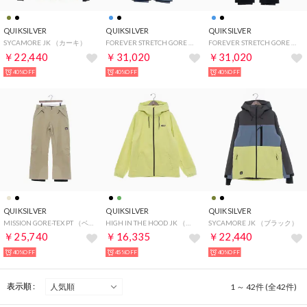
QUIKSILVER
QUIKSILVER
QUIKSILVER
SYCAMORE JK （カーキ）
FOREVER STRETCH GORE （ブルー）
FOREVER STRETCH GORE （ブラック）
￥22,440
￥31,020
￥31,020
40%OFF
40%OFF
40%OFF
QUIKSILVER
QUIKSILVER
QUIKSILVER
MISSION GORE-TEX PT （ベージュ）
HIGH IN THE HOOD JK （グリーン）
SYCAMORE JK （ブラック）
￥25,740
￥16,335
￥22,440
40%OFF
45%OFF
40%OFF
表示順 :
1 ～ 42件 (全42件)