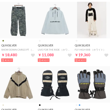
QUIKSILVER
QUIKSILVER
QUIKSILVER
SNOW DOWN CARGO PT （カーキ）
LIVE FOR THE RIDE （ホワイト）
FLY HIGH BIB （ホワイト）
￥18,480
￥11,088
￥19,360
40%OFF
40%OFF
45%OFF
QUIKSILVER
QUIKSILVER
QUIKSILVER