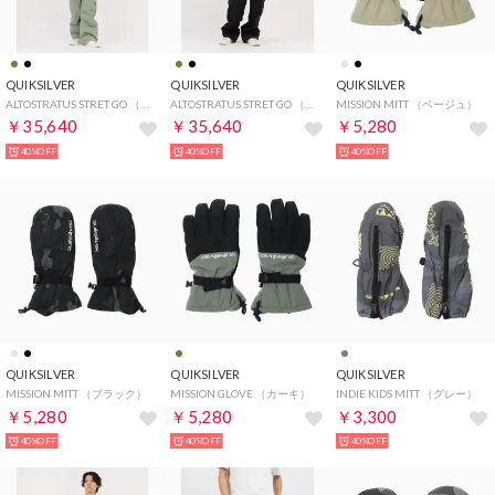
QUIKSILVER
QUIKSILVER
QUIKSILVER
ALTOSTRATUS STRET GO （カーキ）
ALTOSTRATUS STRET GO （ブラック）
MISSION MITT （ベージュ）
￥35,640
￥35,640
￥5,280
40%OFF
40%OFF
40%OFF
QUIKSILVER
QUIKSILVER
QUIKSILVER
MISSION MITT （ブラック）
MISSION GLOVE （カーキ）
INDIE KIDS MITT （グレー）
￥5,280
￥5,280
￥3,300
40%OFF
40%OFF
40%OFF