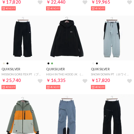
￥17,820
￥22,440
￥19,965
40%OFF
40%OFF
45%OFF
QUIKSILVER
QUIKSILVER
QUIKSILVER
MISSION GORE-TEX PT （ブラック）
HIGH IN THE HOOD JK （ブラック）
SNOW DOWN PT （ホワイト）
￥25,740
￥16,335
￥17,820
40%OFF
45%OFF
40%OFF