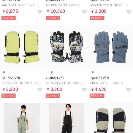
PANEL MIL JACKET （ベージュ）
AUSTEN SWEETIN GORE- （ブラック）
MISSION YOUTH GLOVE （ブルー）
￥6,875
￥10,560
￥3,300
50%OFF
40%OFF
40%OFF
QUIKSILVER
QUIKSILVER
QUIKSILVER
MISSION YOUTH MITT （グリーン）
MISSION YOUTH GLOVE （ホワイト）
CROSS GLOVE （ブルー）
￥3,300
￥3,300
￥4,620
40%OFF
40%OFF
40%OFF