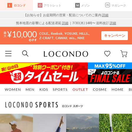
ロコンド
アウトレット
メゾン
マガシーク
【お知らせ】お盆期間の営業・配送についてのご案内
詳細
熊本地震の影響による配送遅延
詳細
｜7/30 (木) 14時〜 送料改訂
詳細
10,000
COLE..
Reebok
YOSUKE
HILLS..
キャンペーン
Z-CRAFT
CAWAII
mis..
NIKE
WOMEN
MEN
KIDS
SPORTS
OUTLET
COSME
HOME
B