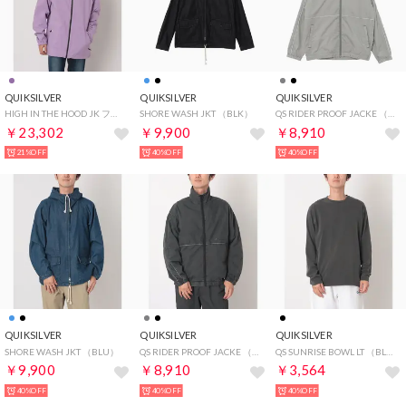
QUIKSILVER
QUIKSILVER
QUIKSILVER
HIGH IN THE HOOD JK フーデットジャケット （パープル）
SHORE WASH JKT （BLK）
QS RIDER PROOF JACKE （GBG）
￥23,302
￥9,900
￥8,910
21%OFF
40%OFF
40%OFF
QUIKSILVER
QUIKSILVER
QUIKSILVER
SHORE WASH JKT （BLU）
QS RIDER PROOF JACKE （BLK）
QS SUNRISE BOWL LT （BLK）
￥9,900
￥8,910
￥3,564
40%OFF
40%OFF
40%OFF