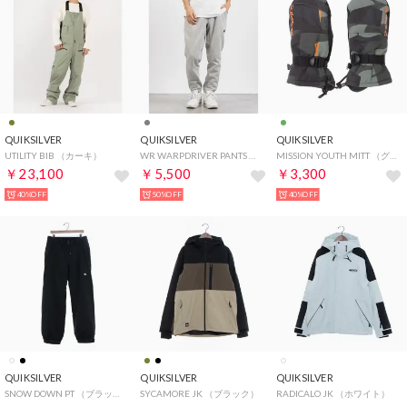
QUIKSILVER
QUIKSILVER
QUIKSILVER
UTILITY BIB （カーキ）
WR WARPDRIVER PANTS （グレー）
MISSION YOUTH MITT （グリーン）
￥23,100
￥5,500
￥3,300
40%OFF
50%OFF
40%OFF
QUIKSILVER
QUIKSILVER
QUIKSILVER
SNOW DOWN PT （ブラック）
SYCAMORE JK （ブラック）
RADICALO JK （ホワイト）