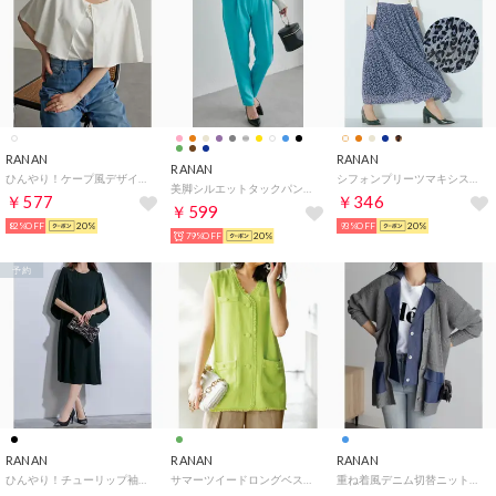
RANAN
RANAN
RANAN
ひんやり！ケープ風デザインカットソーブラウス （オフホワイト）
シフォンプリーツマキシスカート （レオパードガラ）
美脚シルエットタックパンツ（股下61㎝） （ファニーブルー61）
￥577
￥346
￥599
82%OFF
20%
93%OFF
20%
79%OFF
20%
予約
RANAN
RANAN
RANAN
ひんやり！チューリップ袖フレアーワンピ （ブラック）
サマーツイードロングベスト （ライムグリーン）
重ね着風デニム切替ニットジャケット （インディゴ/グレー）