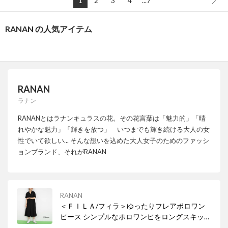
1
2
3
4
...7
RANAN の人気アイテム
RANAN
ラナン
RANANとはラナンキュラスの花。その花言葉は「魅力的」「晴
れやかな魅力」「輝きを放つ」 いつまでも輝き続ける大人の女
性でいて欲しい... そんな想いを込めた大人女子のためのファッシ
ョンブランド、それがRANAN
RANAN
＜ＦＩＬＡ/フィラ＞ゆったりフレアポロワン
ピース シンプルなポロワンピをロングスキッパ
ーワンピースで女性らしく 鹿の子編みの通気性