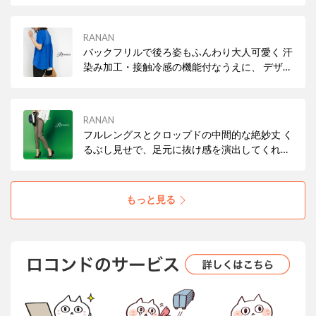
を特徴とした素材は、 さらりとした風合いと軽
やかな着心地です。
RANAN
バックフリルで後ろ姿もふんわり大人可愛く 汗
染み加工・接触冷感の機能付なうえに、 デザイ
ン性のある半袖Tシャツが出来ました！
RANAN
フルレングスとクロップドの中間的な絶妙丈 く
るぶし見せで、足元に抜け感を演出してくれる
接触冷感、UVカット機能で日焼け対策
もっと見る