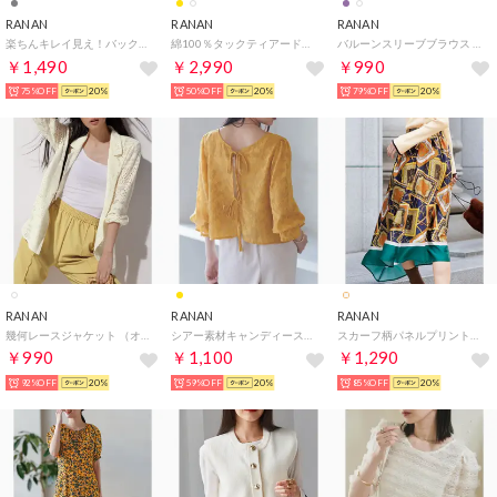
RANAN
RANAN
RANAN
楽ちんキレイ見え！バックプリーツセットアップ （ライトグレーケイ）
綿100％タックティアードフレアース （オフホワイト）
バルーンスリーブブラウス （オフホワイト）
￥1,490
￥2,990
￥990
75%OFF
20%
50%OFF
20%
79%OFF
20%
RANAN
RANAN
RANAN
幾何レースジャケット （オフホワイト）
シアー素材キャンディースリーブ2WAYブラウス （マリーゴールド）
スカーフ柄パネルプリントスカート （スカーフガラ）
￥990
￥1,100
￥1,290
92%OFF
20%
59%OFF
20%
85%OFF
20%