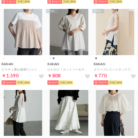
73%OFF
20%
80%OFF
20%
79%OFF
20%
予約
予約
RANAN
RANAN
RANAN
ビスチェ重ね着風Tシャツ （ホワイト/ベージュ）
ひんやり！カットソー＆チュール切替チュニック （オフホワイト）
スリーブレスハイネックプルオーバー （ライトグレー）
￥1,590
￥808
￥770
54%OFF
20%
80%OFF
20%
78%OFF
20%