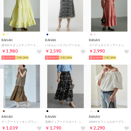
RANAN
RANAN
RANAN
綿100％タックティアードフレアース （レモンイエロー）
パネルレースフレアースカート （ネイビー）
コーデュロイティアードシャツワンピ （ピンク）
￥1,980
￥2,590
￥2,990
67%OFF
20%
80%OFF
20%
53%OFF
20%
予約
RANAN
RANAN
RANAN
ティアードドッキングワンピ （ブラウンケイ）
花柄ティアードスカート （ブラックケイ）
2WAYオフショルダーブラウス （オフホワイト）
￥1,039
￥1,790
￥2,290