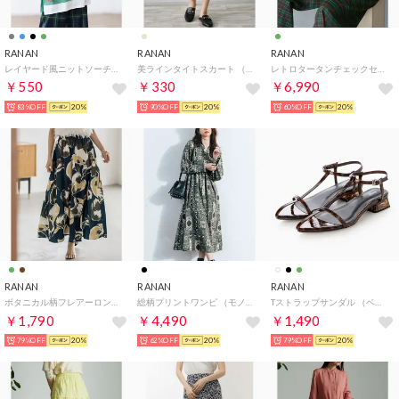
RANAN
RANAN
RANAN
レイヤード風ニットソーチュニック （ミント）
美ラインタイトスカート （BE）
レトロタータンチェックセットアップ （グリーンケイ）
￥550
￥330
￥6,990
83%OFF
20%
90%OFF
20%
60%OFF
20%
RANAN
RANAN
RANAN
ボタニカル柄フレアーロングスカート （ブルーグリーンケイ）
総柄プリントワンピ （モノトーン）
Tストラップサンダル （ベッコウ）
￥1,790
￥4,490
￥1,490
79%OFF
20%
62%OFF
20%
79%OFF
20%