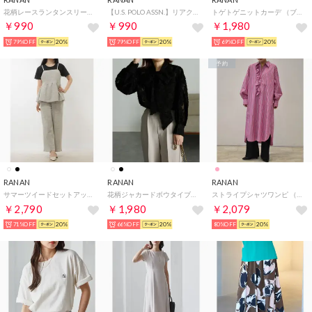
花柄レースランタンスリーブブラウス （ブルー）
【U.S. POLO ASSN.】リアクティブサンダル （ホワイト）
トゲトゲニットカーデ （ブルー）
￥990
￥990
￥1,980
79%OFF
20%
79%OFF
20%
69%OFF
20%
予約
RANAN
RANAN
RANAN
サマーツイードセットアップ （オフホワイトケイ）
花柄ジャカードボウタイブラウス （ブラック）
ストライプシャツワンピ （ピンクケイ）
￥2,790
￥1,980
￥2,079
71%OFF
20%
66%OFF
20%
80%OFF
20%