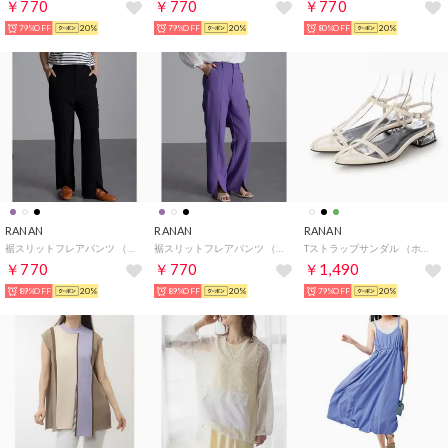
￥770
￥770
￥770
79%OFF
20%
79%OFF
20%
80%OFF
20%
RANAN
RANAN
RANAN
裾スリットフレアパンツ （ブラック）
裾スリットフレアパンツ （パープル）
Tストラップサンダル （ホワイト）
￥770
￥770
￥1,490
89%OFF
20%
89%OFF
20%
79%OFF
20%