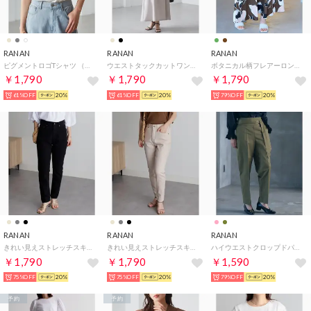
RANAN
RANAN
RANAN
ピグメントロゴTシャツ （オフホワイト(バック）
ウエストタックカットワンピース （グレイッシュベージ）
ボタニカル柄フレアーロングスカート （ブラウンケイ）
￥1,790
￥1,790
￥1,790
61%OFF
20%
61%OFF
20%
79%OFF
20%
RANAN
RANAN
RANAN
きれい見えストレッチスキニーデニム （ブラック）
きれい見えストレッチスキニーデニム （ベージュ）
ハイウエストクロップドパンツ （カーキ）
￥1,790
￥1,790
￥1,590
75%OFF
20%
75%OFF
20%
79%OFF
20%
予約
予約