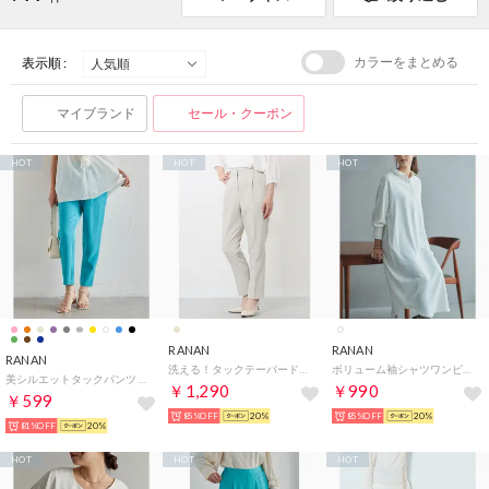
カラーをまとめる
表示順 :
マイブランド
セール・クーポン
HOT
HOT
HOT
RANAN
RANAN
RANAN
洗える！タックテーパードパンツ （エクリュ）
ボリューム袖シャツワンピース （オフホワイト）
美シルエットタックパンツ （ファニーブルー65）
￥1,290
￥990
￥599
85%OFF
20%
85%OFF
20%
81%OFF
20%
HOT
HOT
HOT