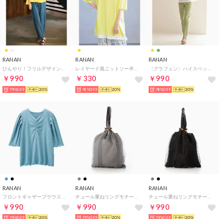
RANAN
RANAN
RANAN
ひんやり！フリルデザインペプラムTシャツ （イエローケイ）
レイヤード風ニットソー半袖チュニック （イエロー）
〈グラフェン〉ハイスペックストレッチ美脚パンツ （ライトイエロー70）
￥990
￥330
￥990
79%OFF
20%
91%OFF
20%
78%OFF
20%
RANAN
RANAN
RANAN
フロントギャザーブラウス （ライトブルー）
チュール重ねリングモチーフバッグ （グレー）
チュール重ねリングモチーフバッグ （ブラック）
￥990
￥990
￥990
79%OFF
20%
79%OFF
20%
79%OFF
20%