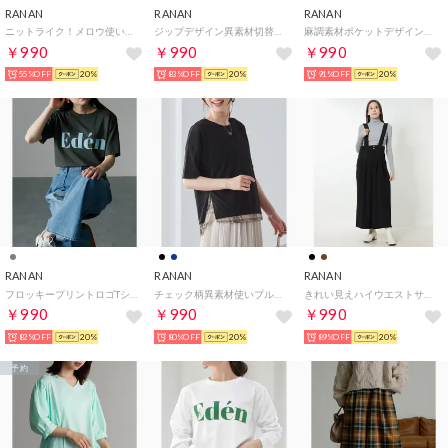
RANAN
RANAN
RANAN
ニットライク！メロウ使いフリルプルオーバ （ブルー）
ジップデザイン異素材切替ストライプワンピ （オフホワイトケイ）
麻調素材ポケットデザインスカート （ブルー）
￥990
￥990
￥990
55%OFF
20%
83%OFF
20%
91%OFF
20%
RANAN
RANAN
RANAN
フロッキープリントロゴTシャツ （チャコールサックスED）
チェック柄異素材使いプルオーバー （ブラックケイベージ）
きれい見えハイウエストサロペット （ブラック）
￥990
￥990
￥990
82%OFF
20%
80%OFF
20%
89%OFF
20%
予約