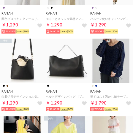
RANAN
RANAN
RANAN
配色ブロッキングノースリーブニット （パープルケイ）
ゆるっとメッシュ素材アノラックパーカー （オフホワイト）
バルーン使いキャミワンピース （ライトパープル）
￥1,290
￥1,290
￥1,290
79%OFF
20%
76%OFF
20%
82%OFF
20%
予約
RANAN
RANAN
RANAN
巾着切替デザインショルダーバッグ （ブラックケイ）
ベルトデザインバッグ （ブラック）
裾ドロスト透かし編テープヤーンニット （ネイビー）
￥1,290
￥1,290
￥1,790
81%OFF
20%
82%OFF
20%
72%OFF
20%
予約