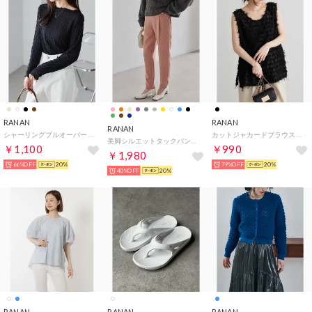
RANAN
RANAN
RANAN
シャーリングプルオーバー （ブラック）
カットジャカードブラウス （ブラック）
美脚シルエットタックパンツ（股下65cm） （サーモンピンク）
￥1,100
￥990
￥1,980
66%OFF
20%
79%OFF
20%
40%OFF
20%
RANAN
RANAN
RANAN