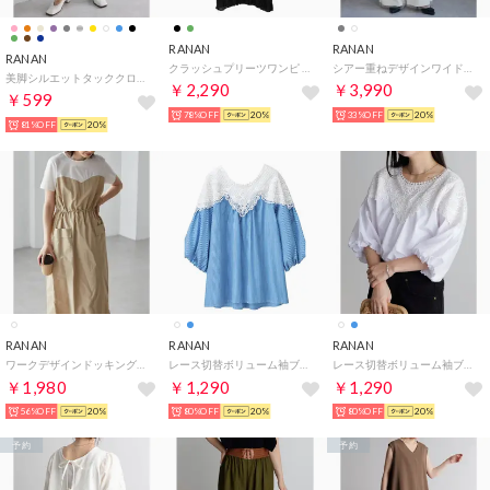
RANAN
RANAN
RANAN
クラッシュプリーツワンピ （ブラック）
シアー重ねデザインワイドパンツ （アイボリー）
美脚シルエットタッククロップドパンツ （ファニーブルー）
￥2,290
￥3,990
￥599
78%OFF
20%
33%OFF
20%
81%OFF
20%
RANAN
RANAN
RANAN
ワークデザインドッキングワンピース （オフホワイトベージュ）
レース切替ボリューム袖ブラウス （ブルーストライプ）
レース切替ボリューム袖ブラウス （ホワイト）
￥1,980
￥1,290
￥1,290
56%OFF
20%
80%OFF
20%
80%OFF
20%
予約
予約