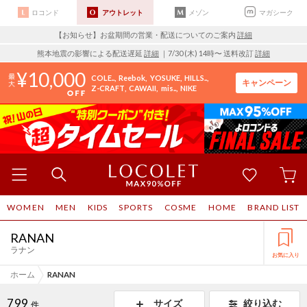
ロコンド
アウトレット
メゾン
マガシーク
【お知らせ】お盆期間の営業・配送についてのご案内
詳細
熊本地震の影響による配送遅延
詳細
｜7/30 (木) 14時〜 送料改訂
詳細
10,000
COLE..
Reebok
YOSUKE
HILLS..
キャンペーン
Z-CRAFT
CAWAII
mis..
NIKE
WOMEN
MEN
KIDS
SPORTS
COSME
HOME
BRAND LIST
RANAN
ラナン
お気に入り
ホーム
RANAN
799
サイズ
絞り込む
件