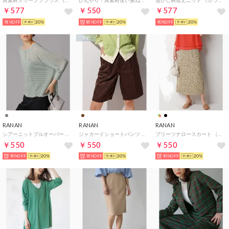
￥577
￥550
￥577
91%OFF
20%
85%OFF
20%
90%OFF
20%
予約
RANAN
RANAN
RANAN
シアーニットプルオーバー （ライトグレー）
ジャカードショートパンツ （ブラウン）
プリーツナロースカート （ハナガラ）
￥550
￥550
￥550
90%OFF
20%
93%OFF
20%
90%OFF
20%