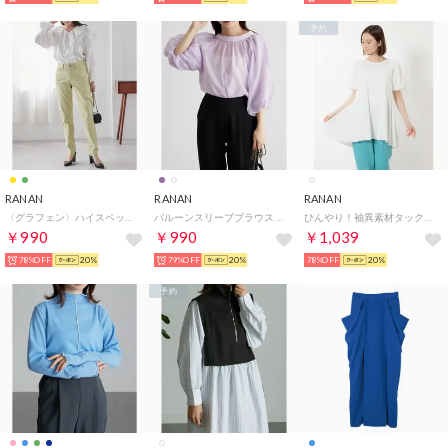
予約
RANAN
RANAN
RANAN
〈グラフェン〉ハイスペックストレッチ美脚パンツ （ライトイエロー65）
バルーンスリーブブラウス （ライラック）
ひんやり！袖異素材タックデザインチュニッック （オフホワイト）
￥990
￥990
￥1,039
78%OFF
20%
79%OFF
20%
78%OFF
20%
予約