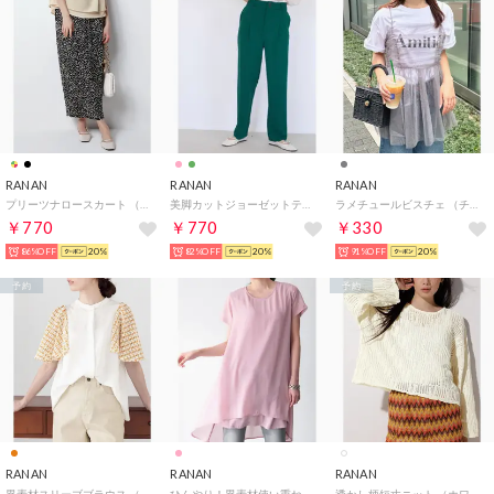
RANAN
RANAN
RANAN
プリーツナロースカート （レオパードガラ）
美脚カットジョーゼットテーパードパンツ （ダークグリーン64）
ラメチュールビスチェ （チャコールグレー）
￥770
￥770
￥330
86%OFF
20%
82%OFF
20%
91%OFF
20%
予約
予約
RANAN
RANAN
RANAN
異素材スリーブブラウス （オレンジケイ）
ひんやり！異素材使い重ねチュニック （ダスティピンク）
透かし柄短丈ニット （ホワイト）