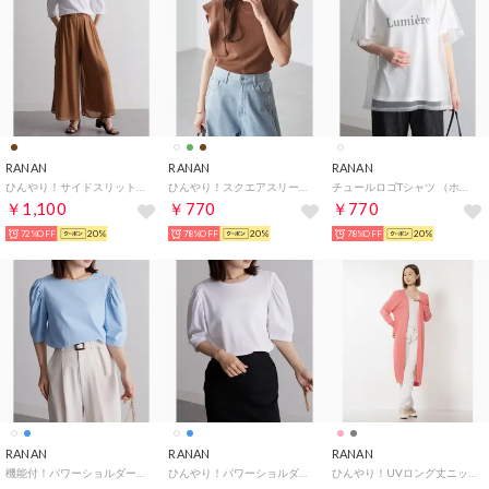
RANAN
RANAN
RANAN
ひんやり！サイドスリットシフォンパンツ （モカ）
ひんやり！スクエアスリーブサマーニット （ブラウン）
チュールロゴTシャツ （ホワイト）
￥1,100
￥770
￥770
72%OFF
20%
78%OFF
20%
78%OFF
20%
RANAN
RANAN
RANAN
機能付！パワーショルダープルオーバー （ブルー）
ひんやり！パワーショルダープルオーバー （オフホワイト）
ひんやり！UVロング丈ニットカーデ （コーラルピンク）