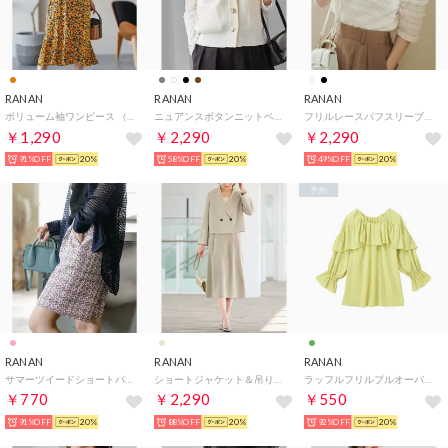
RANAN
RANAN
RANAN
ボリューム袖ワンピース （オレンジケイハナ）
ニュアンスボタンニットベスト （ホワイト）
フリルレースパフスリーブトップス （オフホワイト）
￥1,290
￥2,290
￥2,290
91%OFF
20%
58%OFF
20%
49%OFF
20%
予約
RANAN
RANAN
RANAN
サマーツイードショートパンツ （マルチ）
ショートジャケット＆吊りスカセット （グレージュ）
ラッフルフリルプルオーバー （ライトグリーン）
￥770
￥2,290
￥550
91%OFF
20%
88%OFF
20%
92%OFF
20%