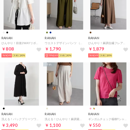
RANAN
RANAN
RANAN
ひんやり！前後2WAYリボンデザインブラウス （アイボリー）
ウエストデザインパンツ （カーキ）
ひんやり！麻調合繊フレアーワンピース （モカ）
￥808
￥1,790
￥1,879
76%OFF
20%
79%OFF
20%
76%OFF
20%
予約
RANAN
RANAN
RANAN
洗える！バックプリーツワンピース （ブラック）
洗える！ひんやり！麻調素材タックワイドパンツ （ベージュ）
ギンガムチェック楊柳Tシャツ （ピンク）
￥3,490
￥1,100
￥550