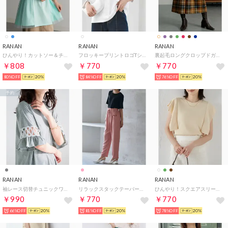
RANAN
RANAN
RANAN
ひんやり！カットソー＆チュール切替チュニック （アイスミント）
フロッキープリントロゴTシャツ （オフホワイトクリーンED）
裏起毛ロングクロップドガウチョパンツ （ブラウンチェック）
￥808
￥770
￥770
80%OFF
20%
84%OFF
20%
76%OFF
20%
予約
RANAN
RANAN
RANAN
袖レース切替チュニックワンピース（レギュ （モクグレー(レギュラ）
リラックスタックテーパードパンツ （ピンク66）
ひんやり！スクエアスリーブサマーニット （アイボリー）
￥990
￥770
￥770
66%OFF
20%
81%OFF
20%
78%OFF
20%