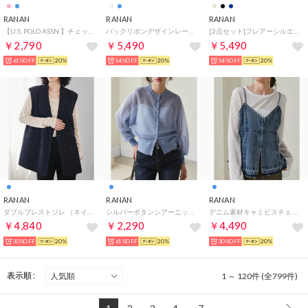
RANAN
RANAN
RANAN
【U.S. POLO ASSN.】チェックショート丈シャツ （サックスブルー）
バックリボンデザインレースワンピース （オフホワイト）
[2点セット]フレアーシルエットジャケット （ベージュ）
￥2,790
￥5,490
￥5,490
61%OFF
20%
54%OFF
20%
54%OFF
20%
RANAN
RANAN
RANAN
ダブルブレストジレ （ネイビーストライプ）
シルバーボタンシアーニットカーデ （ブルー）
デニム素材キャミビスチェ （ブルー）
￥4,840
￥2,290
￥4,490
30%OFF
20%
61%OFF
20%
30%OFF
20%
表示順 :
1 ～ 120件 (全799件)