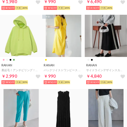
￥1,980
￥990
￥6,490
80%OFF
20%
92%OFF
20%
31%OFF
20%
予約
RANAN
RANAN
RANAN
裏起毛！アンチピリング！ニット切替パーカ （ライムグリーン）
バックツイストワンピース （イエロー）
サイドラインデザインスカート （ブラック）
￥2,990
￥990
￥4,840
38%OFF
20%
89%OFF
20%
30%OFF
20%